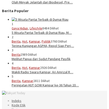
Olah Minyak Jelantah dari Biodiesel, Pre…
Berita Populer
1
Gaya Hidup
,
Lifestyle
8484 Dilihat
5 Wisata Pantai Terbaik di Dumai Riau, M…
2
Berita
,
Hot
,
Kampar
,
Politik
3760 Dilihat
Terima Kunjungan AGPAII, Repol Siap Perj…
3
Berita
2989 Dilihat
Melihat Papua dari Sudut Pandang Pasifik
4
Berita
,
Hot
,
Kampar
2926 Dilihat
Wakili Radio Swara Kampar, Ari Amrizal R…
5
Berita
,
Kampar
2811 Dilihat
Peringatan HUT GOW Kampar ke-36 Tahun 20…
Indeks
Kode Etik