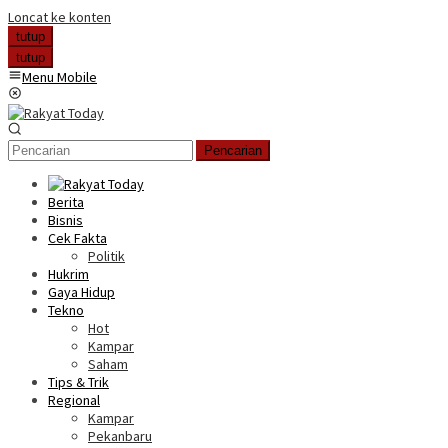
Loncat ke konten
tutup
tutup
Menu Mobile
Pencarian
Berita
Bisnis
Cek Fakta
Politik
Hukrim
Gaya Hidup
Tekno
Hot
Kampar
Saham
Tips & Trik
Regional
Kampar
Pekanbaru