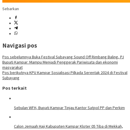
Sebarkan
Navigasi pos
Pos sebelumnya
Buka Festival Subayang Sound Off Rimbang Baling, PJ
Bupati Kampar: Mampu Menjadi Penggerak Pariwisata dan ekonomi
masyarakat
Pos berikutnya
KPU Kampar Sosialisasi Pilkada Serentak 2024 di Festival
Subayang
Pos terkait
Sebulan WFH, Bupati Kampar Tinjau Kantor Satpol PP dan Perkim
Calon Jemaah Haji Kabupaten Kampar Kloter 05 Tiba di Mekkah,