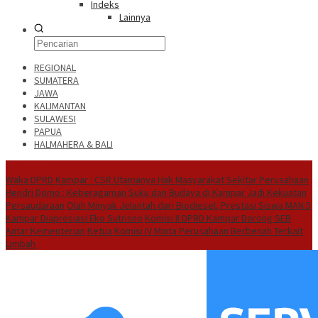
Indeks
Lainnya
REGIONAL
SUMATERA
JAWA
KALIMANTAN
SULAWESI
PAPUA
HALMAHERA & BALI
Hot News
Waka DPRD Kampar : CSR Utamanya Hak Masyarakat Sekitar Perusahaan
Hendri Domo : Keberagaman Suku dan Budaya di Kampar Jadi Kekuatan
Persaudaraan
Olah Minyak Jelantah dari Biodiesel, Prestasi Siswa MAN 5
Kampar Diapresiasi Eko Sutrisno
Komisi II DPRD Kampar Dorong SEB
Antar Kementerian
Ketua Komisi IV Minta Perusahaan Berbenah Terkait
Limbah