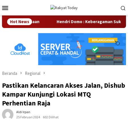
Loncat
Menu
ke
Mobile
konten
itar Perusahaan
Hot News
Hendri Domo : Keberagaman Suku dan Bu
Beranda
Regional
Pastikan Kelancaran Akses Jalan, Dishub
Kampar Kunjungi Lokasi MTQ
Perhentian Raja
Aldi Irpan
25 Februari 2024
602 Dilihat