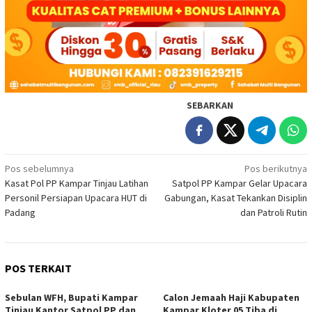
SEBARKAN
Navigasi
Pos sebelumnya
Pos berikutnya
Kasat Pol PP Kampar Tinjau Latihan
Satpol PP Kampar Gelar Upacara
pos
Personil Persiapan Upacara HUT di
Gabungan, Kasat Tekankan Disiplin
Padang
dan Patroli Rutin
POS TERKAIT
Sebulan WFH, Bupati Kampar
Calon Jemaah Haji Kabupaten
Tinjau Kantor Satpol PP dan
Kampar Kloter 05 Tiba di