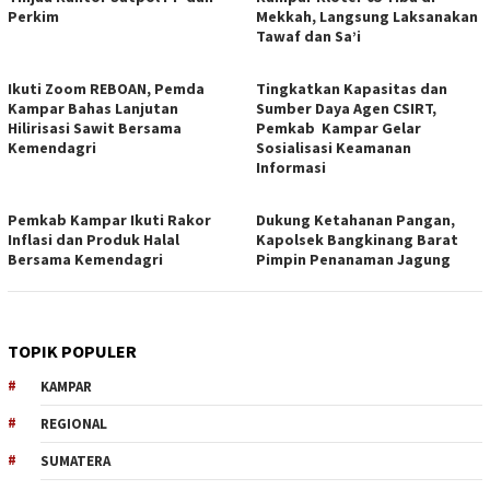
Perkim
Mekkah, Langsung Laksanakan
Tawaf dan Sa’i
Ikuti Zoom REBOAN, Pemda
Tingkatkan Kapasitas dan
Kampar Bahas Lanjutan
Sumber Daya Agen CSIRT,
Hilirisasi Sawit Bersama
Pemkab Kampar Gelar
Kemendagri
Sosialisasi Keamanan
Informasi
Pemkab Kampar Ikuti Rakor
Dukung Ketahanan Pangan,
Inflasi dan Produk Halal
Kapolsek Bangkinang Barat
Bersama Kemendagri
Pimpin Penanaman Jagung
TOPIK POPULER
KAMPAR
REGIONAL
SUMATERA