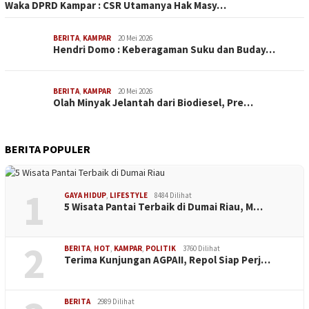
Waka DPRD Kampar : CSR Utamanya Hak Masy…
BERITA
,
KAMPAR
20 Mei 2026
Hendri Domo : Keberagaman Suku dan Buday…
BERITA
,
KAMPAR
20 Mei 2026
Olah Minyak Jelantah dari Biodiesel, Pre…
BERITA POPULER
1
GAYA HIDUP
,
LIFESTYLE
8484 Dilihat
5 Wisata Pantai Terbaik di Dumai Riau, M…
2
BERITA
,
HOT
,
KAMPAR
,
POLITIK
3760 Dilihat
Terima Kunjungan AGPAII, Repol Siap Perj…
BERITA
2989 Dilihat