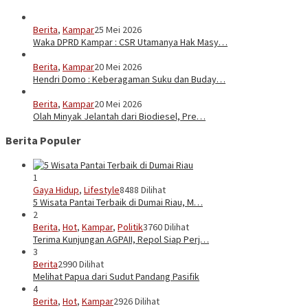
Berita
,
Kampar
25 Mei 2026
Waka DPRD Kampar : CSR Utamanya Hak Masy…
Berita
,
Kampar
20 Mei 2026
Hendri Domo : Keberagaman Suku dan Buday…
Berita
,
Kampar
20 Mei 2026
Olah Minyak Jelantah dari Biodiesel, Pre…
Berita Populer
1
Gaya Hidup
,
Lifestyle
8488 Dilihat
5 Wisata Pantai Terbaik di Dumai Riau, M…
2
Berita
,
Hot
,
Kampar
,
Politik
3760 Dilihat
Terima Kunjungan AGPAII, Repol Siap Perj…
3
Berita
2990 Dilihat
Melihat Papua dari Sudut Pandang Pasifik
4
Berita
,
Hot
,
Kampar
2926 Dilihat