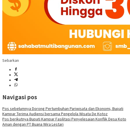
Sebarkan
Navigasi pos
Pos sebelumnya
Dorong Pertumbuhan Pariwisata dan Ekonomi, Bupati
Kampar Terima Audiensi bersama Pengelola Wisata De Kotoz
Pos berikutnya
Bupati Kampar Fasilitasi Penyelesaian Konflik Desa Koto
Aman dengan PT Buana Wira Lestari