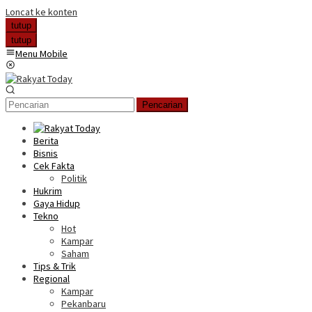
Loncat ke konten
tutup
tutup
Menu Mobile
Pencarian
Berita
Bisnis
Cek Fakta
Politik
Hukrim
Gaya Hidup
Tekno
Hot
Kampar
Saham
Tips & Trik
Regional
Kampar
Pekanbaru