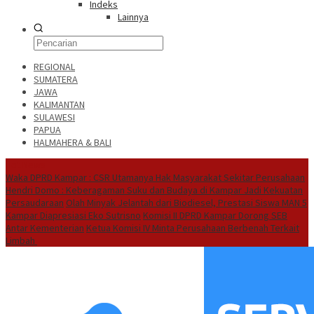
Indeks
Lainnya
REGIONAL
SUMATERA
JAWA
KALIMANTAN
SULAWESI
PAPUA
HALMAHERA & BALI
Hot News
Waka DPRD Kampar : CSR Utamanya Hak Masyarakat Sekitar Perusahaan
Hendri Domo : Keberagaman Suku dan Budaya di Kampar Jadi Kekuatan
Persaudaraan
Olah Minyak Jelantah dari Biodiesel, Prestasi Siswa MAN 5
Kampar Diapresiasi Eko Sutrisno
Komisi II DPRD Kampar Dorong SEB
Antar Kementerian
Ketua Komisi IV Minta Perusahaan Berbenah Terkait
Limbah