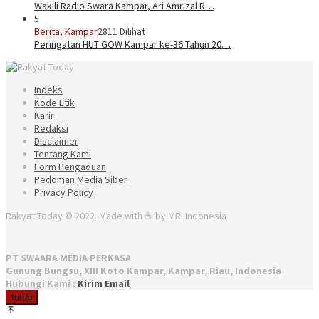
Wakili Radio Swara Kampar, Ari Amrizal R…
5
Berita
,
Kampar
2811 Dilihat
Peringatan HUT GOW Kampar ke-36 Tahun 20…
Indeks
Kode Etik
Karir
Redaksi
Disclaimer
Tentang Kami
Form Pengaduan
Pedoman Media Siber
Privacy Policy
Rakyat Today © 2022. Made with ☕ by MRI Indonesia
PT SWAARA MEDIA PERKASA
Gunung Bungsu, XIII Koto Kampar, Kampar, Riau, Indonesia
Hubungi Kami :
Kirim Email
tutup