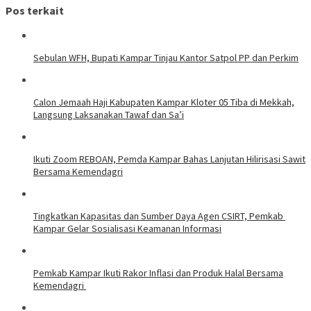
Pos terkait
Sebulan WFH, Bupati Kampar Tinjau Kantor Satpol PP dan Perkim
Calon Jemaah Haji Kabupaten Kampar Kloter 05 Tiba di Mekkah,
Langsung Laksanakan Tawaf dan Sa’i
Ikuti Zoom REBOAN, Pemda Kampar Bahas Lanjutan Hilirisasi Sawit
Bersama Kemendagri
Tingkatkan Kapasitas dan Sumber Daya Agen CSIRT, Pemkab
Kampar Gelar Sosialisasi Keamanan Informasi
Pemkab Kampar Ikuti Rakor Inflasi dan Produk Halal Bersama
Kemendagri