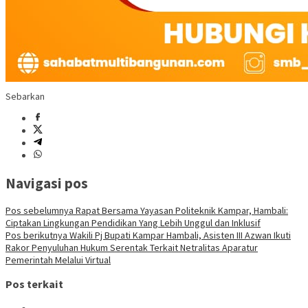
Sebarkan
Navigasi pos
Pos sebelumnya
Rapat Bersama Yayasan Politeknik Kampar, Hambali:
Ciptakan Lingkungan Pendidikan Yang Lebih Unggul dan Inklusif
Pos berikutnya
Wakili Pj Bupati Kampar Hambali, Asisten III Azwan Ikuti
Rakor Penyuluhan Hukum Serentak Terkait Netralitas Aparatur
Pemerintah Melalui Virtual
Pos terkait