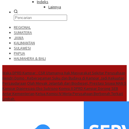
Indeks
Lainnya
REGIONAL
SUMATERA
JAWA
KALIMANTAN
SULAWESI
PAPUA
HALMAHERA & BALI
Hot News
Waka DPRD Kampar : CSR Utamanya Hak Masyarakat Sekitar Perusahaan
Hendri Domo : Keberagaman Suku dan Budaya di Kampar Jadi Kekuatan
Persaudaraan
Olah Minyak Jelantah dari Biodiesel, Prestasi Siswa MAN 5
Kampar Diapresiasi Eko Sutrisno
Komisi II DPRD Kampar Dorong SEB
Antar Kementerian
Ketua Komisi IV Minta Perusahaan Berbenah Terkait
Limbah