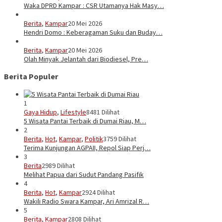
Waka DPRD Kampar : CSR Utamanya Hak Masy…
Berita
,
Kampar
20 Mei 2026
Hendri Domo : Keberagaman Suku dan Buday…
Berita
,
Kampar
20 Mei 2026
Olah Minyak Jelantah dari Biodiesel, Pre…
Berita Populer
1
Gaya Hidup
,
Lifestyle
8481 Dilihat
5 Wisata Pantai Terbaik di Dumai Riau, M…
2
Berita
,
Hot
,
Kampar
,
Politik
3759 Dilihat
Terima Kunjungan AGPAII, Repol Siap Perj…
3
Berita
2989 Dilihat
Melihat Papua dari Sudut Pandang Pasifik
4
Berita
,
Hot
,
Kampar
2924 Dilihat
Wakili Radio Swara Kampar, Ari Amrizal R…
5
Berita
,
Kampar
2808 Dilihat