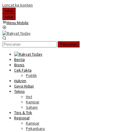
Loncat ke konten
tutup
tutup
Menu Mobile
Pencarian
Berita
Bisnis
Cek Fakta
Politik
Hukrim
Gaya Hidup
Tekno
Hot
Kampar
Saham
Tips & Trik
Regional
Kampar
Pekanbaru