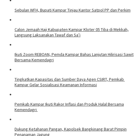
Sebulan WFH, Bupati Kampar Tinjau Kantor Satpol PP dan Perkim
Calon Jemaah Haji Kabupaten Kampar Kloter 05 Tiba di Mekkah,
Langsung Laksanakan Tawaf dan Sa’i
Ikuti Zoom REBOAN, Pemda Kampar Bahas Lanjutan Hilirisasi Sawit
Bersama Kemendagri
Tingkatkan Kapasitas dan Sumber Daya Agen CSIRT, Pemkab
Kampar Gelar Sosialisasi Keamanan Informasi
Pemkab Kampar Ikuti Rakor Inflasi dan Produk Halal Bersama
Kemendagri
Dukung Ketahanan Pangan, Kapolsek Bangkinang Barat Pimpin
Penanaman Jagung