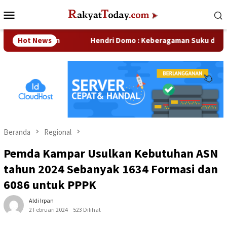
Loncat
Menu
ke
Mobile
konten
usahaan
Hot News
Hendri Domo : Keberagaman Suku dan Budaya di
Beranda
Regional
Pemda Kampar Usulkan Kebutuhan ASN
tahun 2024 Sebanyak 1634 Formasi dan
6086 untuk PPPK
Aldi Irpan
2 Februari 2024
523 Dilihat