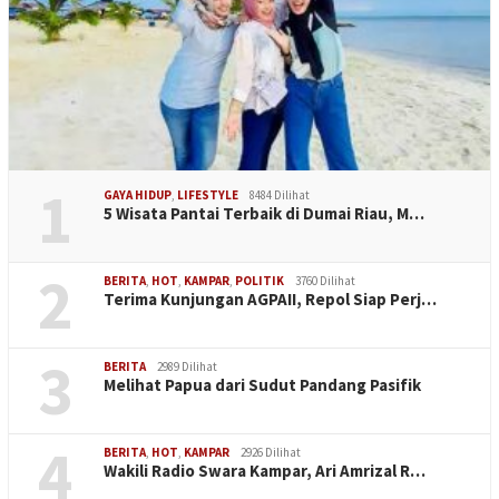
1
GAYA HIDUP
,
LIFESTYLE
8484 Dilihat
5 Wisata Pantai Terbaik di Dumai Riau, M…
2
BERITA
,
HOT
,
KAMPAR
,
POLITIK
3760 Dilihat
Terima Kunjungan AGPAII, Repol Siap Perj…
3
BERITA
2989 Dilihat
Melihat Papua dari Sudut Pandang Pasifik
4
BERITA
,
HOT
,
KAMPAR
2926 Dilihat
Wakili Radio Swara Kampar, Ari Amrizal R…