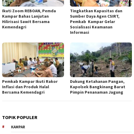
Ikuti Zoom REBOAN, Pemda
Tingkatkan Kapasitas dan
Kampar Bahas Lanjutan
Sumber Daya Agen CSIRT,
Hilirisasi Sawit Bersama
Pemkab Kampar Gelar
Kemendagri
Sosialisasi Keamanan
Informasi
Pemkab Kampar Ikuti Rakor
Dukung Ketahanan Pangan,
Inflasi dan Produk Halal
Kapolsek Bangkinang Barat
Bersama Kemendagri
Pimpin Penanaman Jagung
TOPIK POPULER
KAMPAR