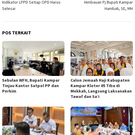
Indikator LPPD Setiap OPD Harus
Himbauan Pj Bupati Kampar
Selesai
Hambali, SE, MH
POS TERKAIT
Sebulan WFH, Bupati Kampar
Calon Jemaah Haji Kabupaten
Tinjau Kantor Satpol PP dan
Kampar Kloter 05 Tiba di
Perkim
Mekkah, Langsung Laksanakan
Tawaf dan Sa’i