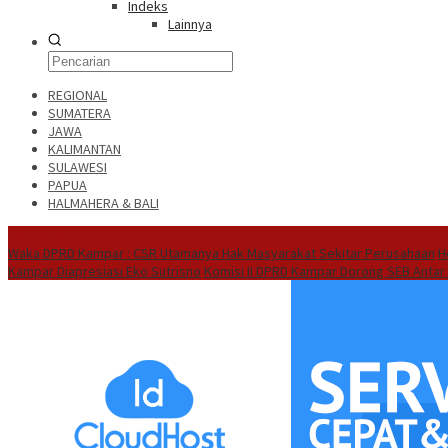
Indeks
Lainnya
REGIONAL
SUMATERA
JAWA
KALIMANTAN
SULAWESI
PAPUA
HALMAHERA & BALI
Hot News
Waka DPRD Kampar : CSR Utamanya Hak Masyarakat Sekitar Perusahaan
H
Kampar Diapresiasi Eko Sutrisno
Komisi II DPRD Kampar Dorong SEB Antar