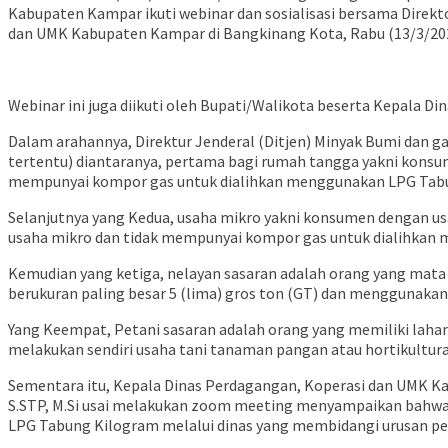
Kabupaten Kampar ikuti webinar dan sosialisasi bersama Direkt
dan UMK Kabupaten Kampar di Bangkinang Kota, Rabu (13/3/202
Webinar ini juga diikuti oleh Bupati/Walikota beserta Kepala D
Dalam arahannya, Direktur Jenderal (Ditjen) Minyak Bumi dan ga
tertentu) diantaranya, pertama bagi rumah tangga yakni kon
mempunyai kompor gas untuk dialihkan menggunakan LPG Tabun
Selanjutnya yang Kedua, usaha mikro yakni konsumen dengan u
usaha mikro dan tidak mempunyai kompor gas untuk dialihkan 
Kemudian yang ketiga, nelayan sasaran adalah orang yang mat
berukuran paling besar 5 (lima) gros ton (GT) dan menggunakan
Yang Keempat, Petani sasaran adalah orang yang memiliki lahan p
melakukan sendiri usaha tani tanaman pangan atau hortikultura
Sementara itu, Kepala Dinas Perdagangan, Koperasi dan UMK Kab
S.STP, M.Si usai melakukan zoom meeting menyampaikan bahwa
LPG Tabung Kilogram melalui dinas yang membidangi urusan p