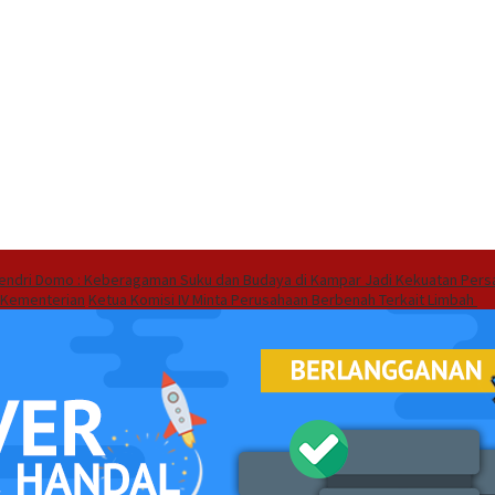
endri Domo : Keberagaman Suku dan Budaya di Kampar Jadi Kekuatan Pers
 Kementerian
Ketua Komisi IV Minta Perusahaan Berbenah Terkait Limbah