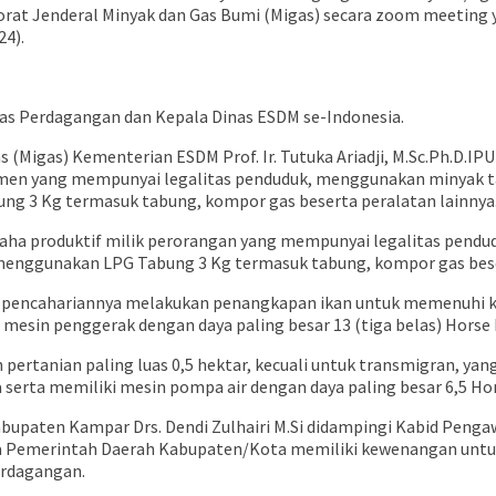
orat Jenderal Minyak dan Gas Bumi (Migas) secara zoom meeting 
4).
inas Perdagangan dan Kepala Dinas ESDM se-Indonesia.
s (Migas) Kementerian ESDM Prof. Ir. Tutuka Ariadji, M.Sc.Ph.D.
sumen yang mempunyai legalitas penduduk, menggunakan minyak 
g 3 Kg termasuk tabung, kompor gas beserta peralatan lainnya
saha produktif milik perorangan yang mempunyai legalitas pen
menggunakan LPG Tabung 3 Kg termasuk tabung, kompor gas beser
a pencahariannya melakukan penangkapan ikan untuk memenuhi ke
 mesin penggerak dengan daya paling besar 13 (tiga belas) Horse
ertanian paling luas 0,5 hektar, kecuali untuk transmigran, yang 
 serta memiliki mesin pompa air dengan daya paling besar 6,5 Ho
upaten Kampar Drs. Dendi Zulhairi M.Si didampingi Kabid Pengaw
 Pemerintah Daerah Kabupaten/Kota memiliki kewenangan untuk
erdagangan.