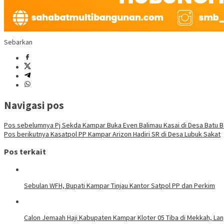
Sebarkan
Navigasi pos
Pos sebelumnya
Pj Sekda Kampar Buka Even Balimau Kasai di Desa Batu B
Pos berikutnya
Kasatpol PP Kampar Arizon Hadiri SR di Desa Lubuk Sakat
Pos terkait
Sebulan WFH, Bupati Kampar Tinjau Kantor Satpol PP dan Perkim
Calon Jemaah Haji Kabupaten Kampar Kloter 05 Tiba di Mekkah, La