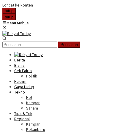
Loncat ke konten
tutup
tutup
Menu Mobile
Pencarian
Berita
Bisnis
Cek Fakta
Politik
Hukrim
Gaya Hidup
Tekno
Hot
Kampar
Saham
Tips & Trik
Regional
Kampar
Pekanbaru