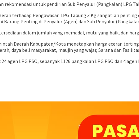
rekomendasi untuk pendirian Sub Penyalur (Pangkalan) LPG Tabu
Daerah terhadap Pengawasan LPG Tabung 3 Kg sangatlah penting
i Barang Penting di Penyalur (Agen) dan Sub Penyalur (Pangkala
ersediaan dalam jumlah yang memadai, mutu yang baik, dan harg
intah Daerah Kabupaten/Kota menetapkan harga eceran tertingg
ah, daya beli masyarakat, maujin yang wajar, Sarana dan Fasilita
k 24 agen LPG PSO, sebanyak 1126 pangkalan LPG PSO dan 4 agen