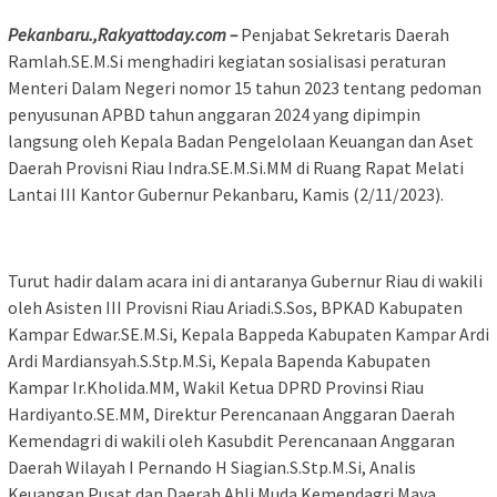
Pekanbaru.,Rakyattoday.com –
Penjabat Sekretaris Daerah
Ramlah.SE.M.Si menghadiri kegiatan sosialisasi peraturan
Menteri Dalam Negeri nomor 15 tahun 2023 tentang pedoman
penyusunan APBD tahun anggaran 2024 yang dipimpin
langsung oleh Kepala Badan Pengelolaan Keuangan dan Aset
Daerah Provisni Riau Indra.SE.M.Si.MM di Ruang Rapat Melati
Lantai III Kantor Gubernur Pekanbaru, Kamis (2/11/2023).
Turut hadir dalam acara ini di antaranya Gubernur Riau di wakili
oleh Asisten III Provisni Riau Ariadi.S.Sos, BPKAD Kabupaten
Kampar Edwar.SE.M.Si, Kepala Bappeda Kabupaten Kampar Ardi
Ardi Mardiansyah.S.Stp.M.Si, Kepala Bapenda Kabupaten
Kampar Ir.Kholida.MM, Wakil Ketua DPRD Provinsi Riau
Hardiyanto.SE.MM, Direktur Perencanaan Anggaran Daerah
Kemendagri di wakili oleh Kasubdit Perencanaan Anggaran
Daerah Wilayah I Pernando H Siagian.S.Stp.M.Si, Analis
Keuangan Pusat dan Daerah Ahli Muda Kemendagri Maya