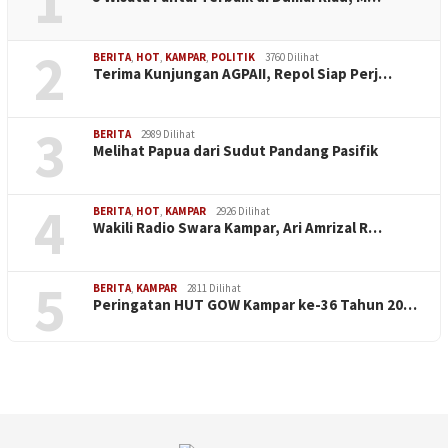
1
2
BERITA
,
HOT
,
KAMPAR
,
POLITIK
3760 Dilihat
Terima Kunjungan AGPAII, Repol Siap Perj…
3
BERITA
2989 Dilihat
Melihat Papua dari Sudut Pandang Pasifik
4
BERITA
,
HOT
,
KAMPAR
2926 Dilihat
Wakili Radio Swara Kampar, Ari Amrizal R…
5
BERITA
,
KAMPAR
2811 Dilihat
Peringatan HUT GOW Kampar ke-36 Tahun 20…