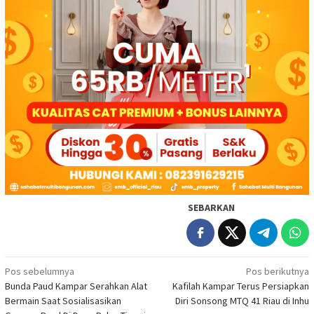
SEBARKAN
Navigasi
Pos sebelumnya
Pos berikutnya
Bunda Paud Kampar Serahkan Alat
Kafilah Kampar Terus Persiapkan
pos
Bermain Saat Sosialisasikan
Diri Sonsong MTQ 41 Riau di Inhu