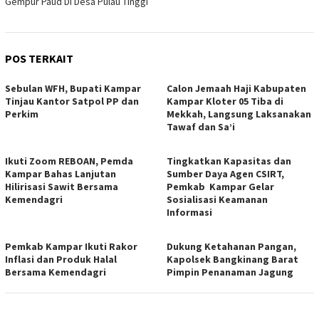
Gempur Paud Di Desa Pulau Tinggi
POS TERKAIT
Sebulan WFH, Bupati Kampar
Calon Jemaah Haji Kabupaten
Tinjau Kantor Satpol PP dan
Kampar Kloter 05 Tiba di
Perkim
Mekkah, Langsung Laksanakan
Tawaf dan Sa’i
Ikuti Zoom REBOAN, Pemda
Tingkatkan Kapasitas dan
Kampar Bahas Lanjutan
Sumber Daya Agen CSIRT,
Hilirisasi Sawit Bersama
Pemkab Kampar Gelar
Kemendagri
Sosialisasi Keamanan
Informasi
Pemkab Kampar Ikuti Rakor
Dukung Ketahanan Pangan,
Inflasi dan Produk Halal
Kapolsek Bangkinang Barat
Bersama Kemendagri
Pimpin Penanaman Jagung