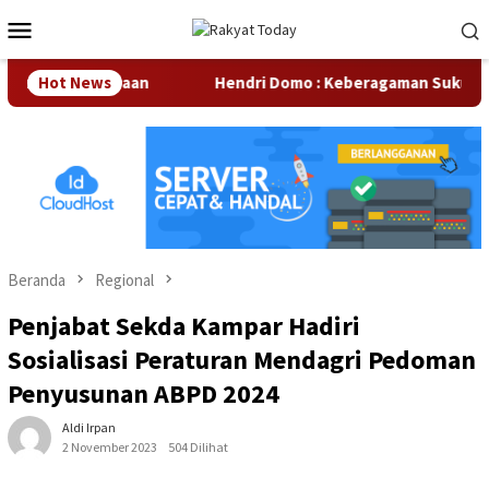
Loncat
Menu
ke
Mobile
konten
tar Perusahaan
Hot News
Hendri Domo : Keberagaman Suku dan Bud
Beranda
Regional
Penjabat Sekda Kampar Hadiri
Sosialisasi Peraturan Mendagri Pedoman
Penyusunan ABPD 2024
Aldi Irpan
2 November 2023
504 Dilihat