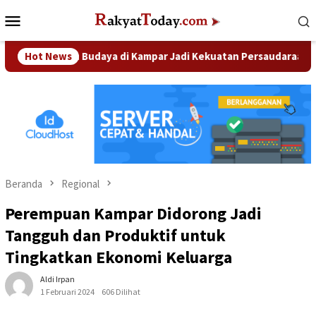
Loncat
Menu
ke
Mobile
konten
ku dan Budaya di Kampar Jadi Kekuatan Persaudaraan
Hot News
Ol
Beranda
Regional
Perempuan Kampar Didorong Jadi
Tangguh dan Produktif untuk
Tingkatkan Ekonomi Keluarga
Aldi Irpan
1 Februari 2024
606 Dilihat