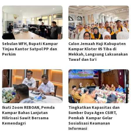
Sebulan WFH, Bupati Kampar
Calon Jemaah Haji Kabupaten
Tinjau Kantor Satpol PP dan
Kampar Kloter 05 Tiba di
Perkim
Mekkah, Langsung Laksanakan
Tawaf dan Sa’i
Ikuti Zoom REBOAN, Pemda
Tingkatkan Kapasitas dan
Kampar Bahas Lanjutan
Sumber Daya Agen CSIRT,
Hilirisasi Sawit Bersama
Pemkab Kampar Gelar
Kemendagri
Sosialisasi Keamanan
Informasi