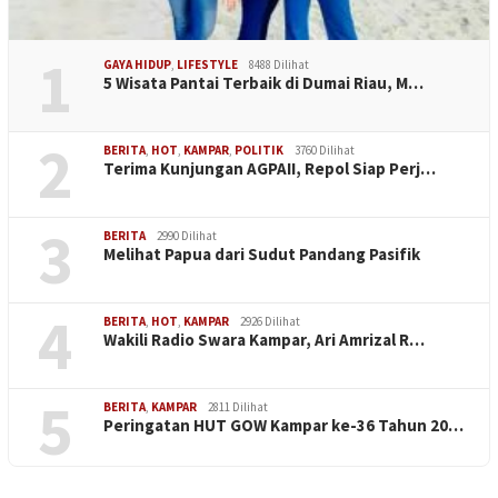
1
GAYA HIDUP
,
LIFESTYLE
8488 Dilihat
5 Wisata Pantai Terbaik di Dumai Riau, M…
2
BERITA
,
HOT
,
KAMPAR
,
POLITIK
3760 Dilihat
Terima Kunjungan AGPAII, Repol Siap Perj…
3
BERITA
2990 Dilihat
Melihat Papua dari Sudut Pandang Pasifik
4
BERITA
,
HOT
,
KAMPAR
2926 Dilihat
Wakili Radio Swara Kampar, Ari Amrizal R…
5
BERITA
,
KAMPAR
2811 Dilihat
Peringatan HUT GOW Kampar ke-36 Tahun 20…