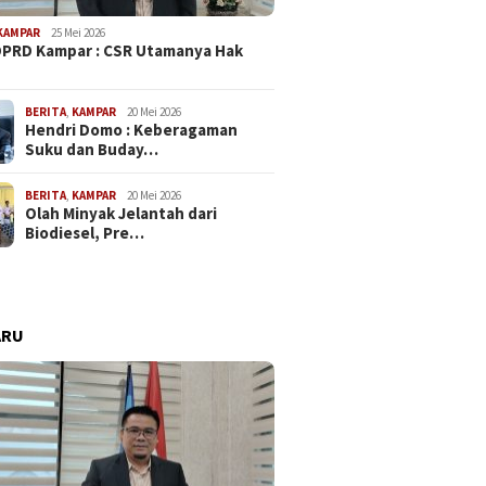
KAMPAR
25 Mei 2026
PRD Kampar : CSR Utamanya Hak
…
BERITA
,
KAMPAR
20 Mei 2026
Hendri Domo : Keberagaman
Suku dan Buday…
BERITA
,
KAMPAR
20 Mei 2026
Olah Minyak Jelantah dari
Biodiesel, Pre…
ARU