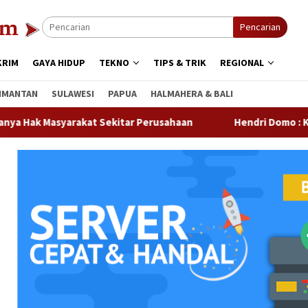
Pencarian
KRIM
GAYA HIDUP
TEKNO
TIPS & TRIK
REGIONAL
IMANTAN
SULAWESI
PAPUA
HALMAHERA & BALI
at Sekitar Perusahaan
Hendri Domo : Keberagaman Suku