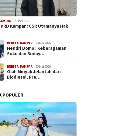
KAMPAR
25 Mei 2026
PRD Kampar : CSR Utamanya Hak
…
BERITA
,
KAMPAR
20 Mei 2026
Hendri Domo : Keberagaman
Suku dan Buday…
BERITA
,
KAMPAR
20 Mei 2026
Olah Minyak Jelantah dari
Biodiesel, Pre…
A POPULER