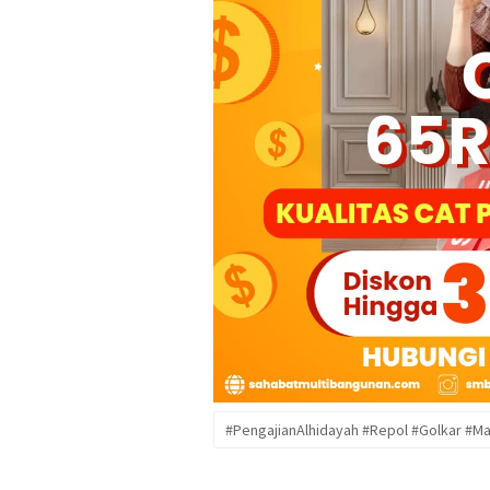
#PengajianAlhidayah #Repol #Golkar #Ma