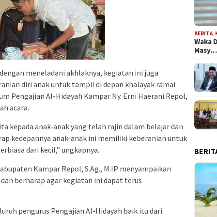
BERITA
,
Waka D
Masy
 dengan meneladani akhlaknya, kegiatan ini juga
nian diri anak untuk tampil di depan khalayak ramai
m Pengajian Al-Hidayah Kampar Ny. Erni Haerani Repol,
ah acara.
ita kepada anak-anak yang telah rajin dalam belajar dan
rap kedepannya anak-anak ini memiliki keberanian untuk
rbiasa dari kecil,” ungkapnya.
BERIT
r Kabupaten Kampar Repol, S.Ag., M.IP menyampaikan
dan berharap agar kegiatan ini dapat terus
uruh pengurus Pengajian Al-Hidayah baik itu dari