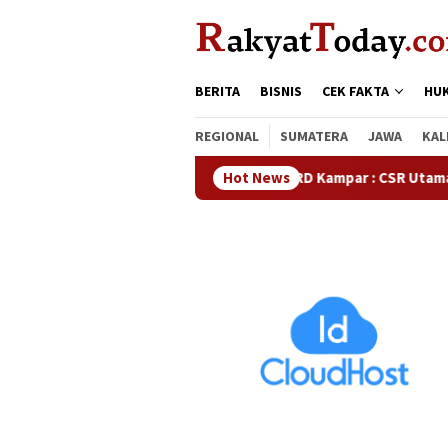
Loncat
tutup
ke
konten
BERITA
BISNIS
CEK FAKTA
HU
REGIONAL
SUMATERA
JAWA
KAL
Waka DPRD Kampar : CSR Utamanya Hak Masyarak
Hot News