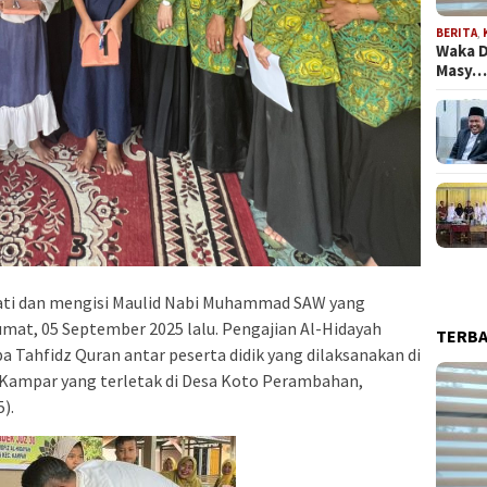
BERITA
,
Waka D
Masy
ti dan mengisi Maulid Nabi Muhammad SAW yang
umat, 05 September 2025 lalu. Pengajian Al-Hidayah
TERB
ahfidz Quran antar peserta didik yang dilaksanakan di
 Kampar yang terletak di Desa Koto Perambahan,
).