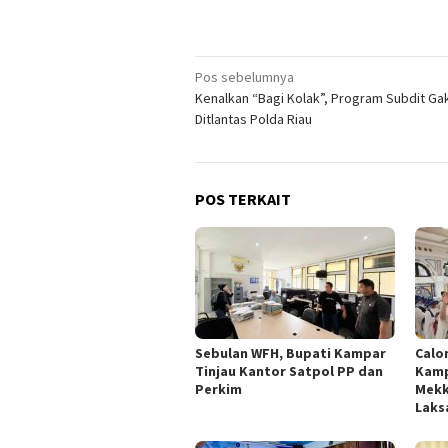
Navigasi
Pos sebelumnya
Kenalkan “Bagi Kolak”, Program Subdit G
pos
Ditlantas Polda Riau
POS TERKAIT
Sebulan WFH, Bupati Kampar
Calo
Tinjau Kantor Satpol PP dan
Kamp
Perkim
Mekk
Laks