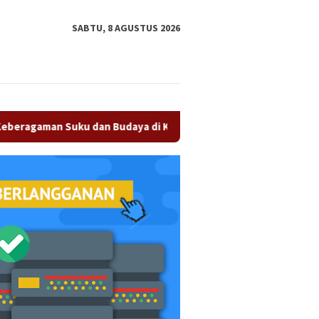
tutup
SABTU, 8 AGUSTUS 2026
 dan Budaya di Kampar Jadi Kekuatan Persaudaraan
Olah