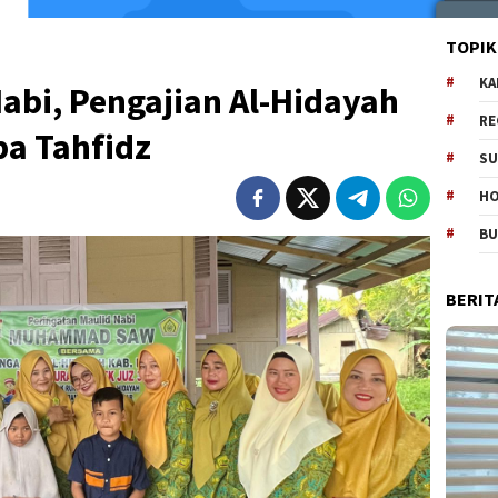
TOPIK
KA
Nabi, Pengajian Al-Hidayah
RE
a Tahfidz
SU
H
B
BERIT