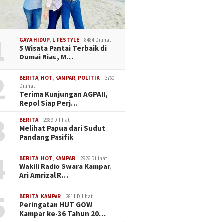
1
GAYA HIDUP
,
LIFESTYLE
8484 Dilihat
5 Wisata Pantai Terbaik di
Dumai Riau, M…
2
BERITA
,
HOT
,
KAMPAR
,
POLITIK
3760
Dilihat
Terima Kunjungan AGPAII,
Repol Siap Perj…
3
BERITA
2989 Dilihat
Melihat Papua dari Sudut
Pandang Pasifik
4
BERITA
,
HOT
,
KAMPAR
2926 Dilihat
Wakili Radio Swara Kampar,
Ari Amrizal R…
5
BERITA
,
KAMPAR
2811 Dilihat
Peringatan HUT GOW
Kampar ke-36 Tahun 20…