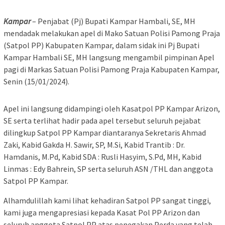
Kampar
– Penjabat (Pj) Bupati Kampar Hambali, SE, MH
mendadak melakukan apel di Mako Satuan Polisi Pamong Praja
(Satpol PP) Kabupaten Kampar, dalam sidak ini Pj Bupati
Kampar Hambali SE, MH langsung mengambil pimpinan Apel
pagi di Markas Satuan Polisi Pamong Praja Kabupaten Kampar,
Senin (15/01/2024).
Apel ini langsung didampingi oleh Kasatpol PP Kampar Arizon,
SE serta terlihat hadir pada apel tersebut seluruh pejabat
dilingkup Satpol PP Kampar diantaranya Sekretaris Ahmad
Zaki, Kabid Gakda H. Sawir, SP, M.Si, Kabid Trantib : Dr.
Hamdanis, M.Pd, Kabid SDA : Rusli Hasyim, S.Pd, MH, Kabid
Linmas : Edy Bahrein, SP serta seluruh ASN /THL dan anggota
Satpol PP Kampar.
Alhamdulillah kami lihat kehadiran Satpol PP sangat tinggi,
kami juga mengapresiasi kepada Kasat Pol PP Arizon dan
seluruh anggota Satpol PP atas penegakan Perda yang telah