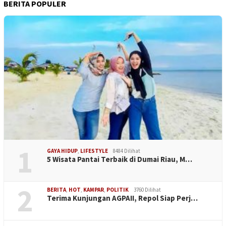
BERITA POPULER
1
GAYA HIDUP
,
LIFESTYLE
8484 Dilihat
5 Wisata Pantai Terbaik di Dumai Riau, M…
2
BERITA
,
HOT
,
KAMPAR
,
POLITIK
3760 Dilihat
Terima Kunjungan AGPAII, Repol Siap Perj…