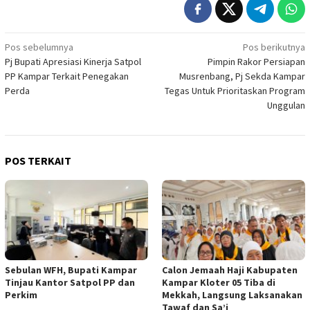
Navigasi
Pos sebelumnya
Pos berikutnya
Pj Bupati Apresiasi Kinerja Satpol
Pimpin Rakor Persiapan
pos
PP Kampar Terkait Penegakan
Musrenbang, Pj Sekda Kampar
Perda
Tegas Untuk Prioritaskan Program
Unggulan
POS TERKAIT
Sebulan WFH, Bupati Kampar
Calon Jemaah Haji Kabupaten
Tinjau Kantor Satpol PP dan
Kampar Kloter 05 Tiba di
Perkim
Mekkah, Langsung Laksanakan
Tawaf dan Sa’i