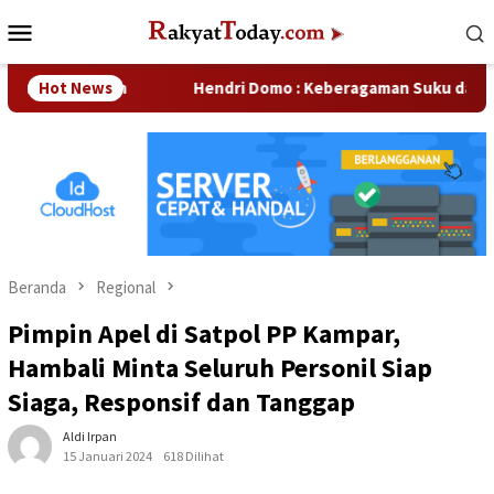
Loncat
Menu
ke
Mobile
konten
usahaan
Hot News
Hendri Domo : Keberagaman Suku dan Budaya di
Beranda
Regional
Pimpin Apel di Satpol PP Kampar,
Hambali Minta Seluruh Personil Siap
Siaga, Responsif dan Tanggap
Aldi Irpan
15 Januari 2024
618 Dilihat