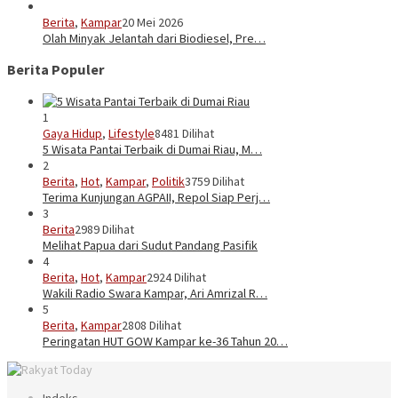
Berita
,
Kampar
20 Mei 2026
Olah Minyak Jelantah dari Biodiesel, Pre…
Berita Populer
1
Gaya Hidup
,
Lifestyle
8481 Dilihat
5 Wisata Pantai Terbaik di Dumai Riau, M…
2
Berita
,
Hot
,
Kampar
,
Politik
3759 Dilihat
Terima Kunjungan AGPAII, Repol Siap Perj…
3
Berita
2989 Dilihat
Melihat Papua dari Sudut Pandang Pasifik
4
Berita
,
Hot
,
Kampar
2924 Dilihat
Wakili Radio Swara Kampar, Ari Amrizal R…
5
Berita
,
Kampar
2808 Dilihat
Peringatan HUT GOW Kampar ke-36 Tahun 20…
Indeks