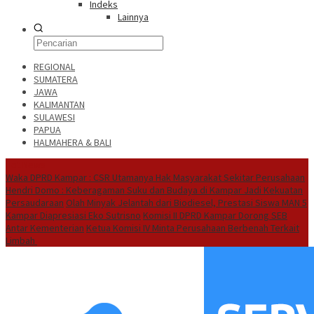
Indeks
Lainnya
REGIONAL
SUMATERA
JAWA
KALIMANTAN
SULAWESI
PAPUA
HALMAHERA & BALI
Hot News
Waka DPRD Kampar : CSR Utamanya Hak Masyarakat Sekitar Perusahaan
Hendri Domo : Keberagaman Suku dan Budaya di Kampar Jadi Kekuatan
Persaudaraan
Olah Minyak Jelantah dari Biodiesel, Prestasi Siswa MAN 5
Kampar Diapresiasi Eko Sutrisno
Komisi II DPRD Kampar Dorong SEB
Antar Kementerian
Ketua Komisi IV Minta Perusahaan Berbenah Terkait
Limbah