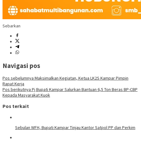
Sebarkan
Navigasi pos
Pos sebelumnya
Maksimalkan Kegiatan, Ketua LK2S Kampar Pimpin
Rapat Kerja
Pos berikutnya
Pj Bupati Kampar Salurkan Bantuan 6,5 Ton Beras BP-CBP
Kepada Masyarakat Kuok
Pos terkait
Sebulan WFH, Bupati Kampar Tinjau Kantor Satpol PP dan Perkim