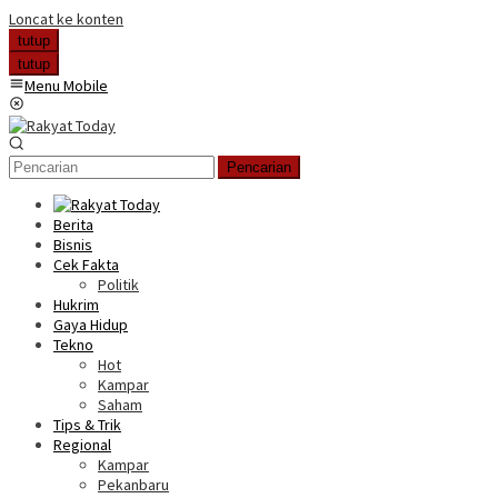
Loncat ke konten
tutup
tutup
Menu Mobile
Pencarian
Berita
Bisnis
Cek Fakta
Politik
Hukrim
Gaya Hidup
Tekno
Hot
Kampar
Saham
Tips & Trik
Regional
Kampar
Pekanbaru