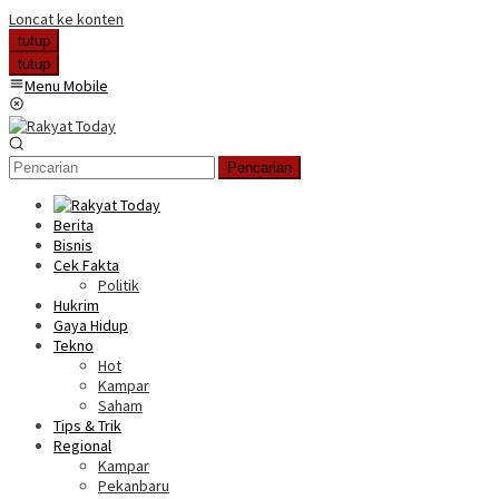
Loncat ke konten
tutup
tutup
Menu Mobile
Pencarian
Berita
Bisnis
Cek Fakta
Politik
Hukrim
Gaya Hidup
Tekno
Hot
Kampar
Saham
Tips & Trik
Regional
Kampar
Pekanbaru