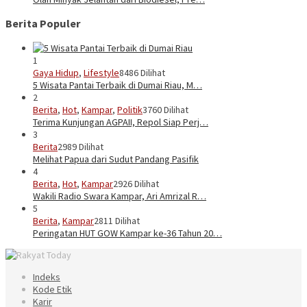
Berita Populer
1
Gaya Hidup
,
Lifestyle
8486 Dilihat
5 Wisata Pantai Terbaik di Dumai Riau, M…
2
Berita
,
Hot
,
Kampar
,
Politik
3760 Dilihat
Terima Kunjungan AGPAII, Repol Siap Perj…
3
Berita
2989 Dilihat
Melihat Papua dari Sudut Pandang Pasifik
4
Berita
,
Hot
,
Kampar
2926 Dilihat
Wakili Radio Swara Kampar, Ari Amrizal R…
5
Berita
,
Kampar
2811 Dilihat
Peringatan HUT GOW Kampar ke-36 Tahun 20…
Indeks
Kode Etik
Karir