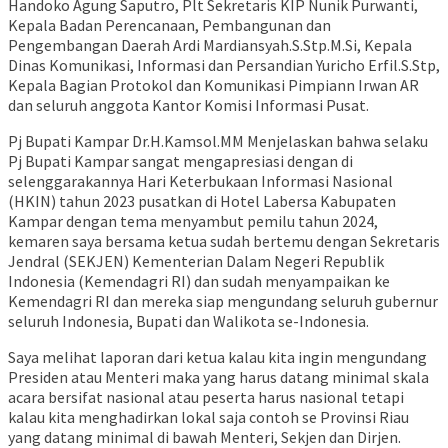
Handoko Agung Saputro, Plt Sekretaris KIP Nunik Purwanti,
Kepala Badan Perencanaan, Pembangunan dan
Pengembangan Daerah Ardi Mardiansyah.S.Stp.M.Si, Kepala
Dinas Komunikasi, Informasi dan Persandian Yuricho Erfil.S.Stp,
Kepala Bagian Protokol dan Komunikasi Pimpiann Irwan AR
dan seluruh anggota Kantor Komisi Informasi Pusat.
Pj Bupati Kampar Dr.H.Kamsol.MM Menjelaskan bahwa selaku
Pj Bupati Kampar sangat mengapresiasi dengan di
selenggarakannya Hari Keterbukaan Informasi Nasional
(HKIN) tahun 2023 pusatkan di Hotel Labersa Kabupaten
Kampar dengan tema menyambut pemilu tahun 2024,
kemaren saya bersama ketua sudah bertemu dengan Sekretaris
Jendral (SEKJEN) Kementerian Dalam Negeri Republik
Indonesia (Kemendagri RI) dan sudah menyampaikan ke
Kemendagri RI dan mereka siap mengundang seluruh gubernur
seluruh Indonesia, Bupati dan Walikota se-Indonesia.
Saya melihat laporan dari ketua kalau kita ingin mengundang
Presiden atau Menteri maka yang harus datang minimal skala
acara bersifat nasional atau peserta harus nasional tetapi
kalau kita menghadirkan lokal saja contoh se Provinsi Riau
yang datang minimal di bawah Menteri, Sekjen dan Dirjen.