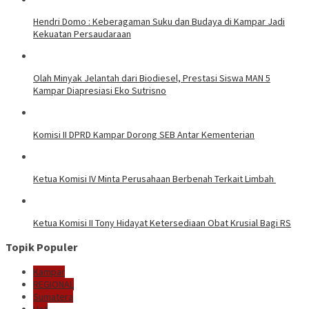
Hendri Domo : Keberagaman Suku dan Budaya di Kampar Jadi
Kekuatan Persaudaraan
Olah Minyak Jelantah dari Biodiesel, Prestasi Siswa MAN 5
Kampar Diapresiasi Eko Sutrisno
Komisi II DPRD Kampar Dorong SEB Antar Kementerian
Ketua Komisi IV Minta Perusahaan Berbenah Terkait Limbah
Ketua Komisi II Tony Hidayat Ketersediaan Obat Krusial Bagi RS
Topik Populer
Kampar
REGIONAL
Sumatera
Hot