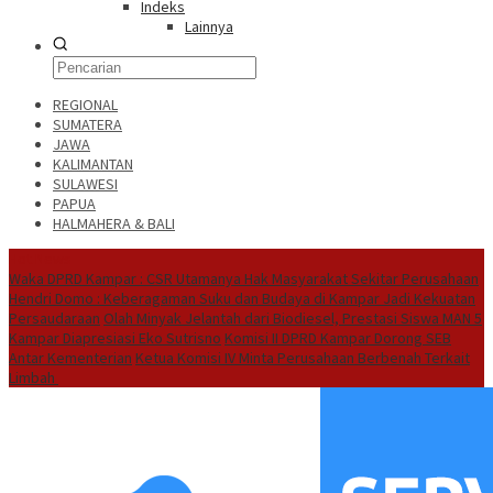
Indeks
Lainnya
REGIONAL
SUMATERA
JAWA
KALIMANTAN
SULAWESI
PAPUA
HALMAHERA & BALI
Hot News
Waka DPRD Kampar : CSR Utamanya Hak Masyarakat Sekitar Perusahaan
Hendri Domo : Keberagaman Suku dan Budaya di Kampar Jadi Kekuatan
Persaudaraan
Olah Minyak Jelantah dari Biodiesel, Prestasi Siswa MAN 5
Kampar Diapresiasi Eko Sutrisno
Komisi II DPRD Kampar Dorong SEB
Antar Kementerian
Ketua Komisi IV Minta Perusahaan Berbenah Terkait
Limbah