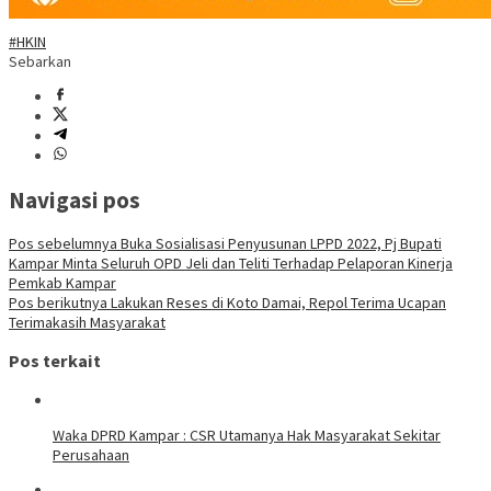
#HKIN
Sebarkan
Navigasi pos
Pos sebelumnya
Buka Sosialisasi Penyusunan LPPD 2022, Pj Bupati
Kampar Minta Seluruh OPD Jeli dan Teliti Terhadap Pelaporan Kinerja
Pemkab Kampar
Pos berikutnya
Lakukan Reses di Koto Damai, Repol Terima Ucapan
Terimakasih Masyarakat
Pos terkait
Waka DPRD Kampar : CSR Utamanya Hak Masyarakat Sekitar
Perusahaan