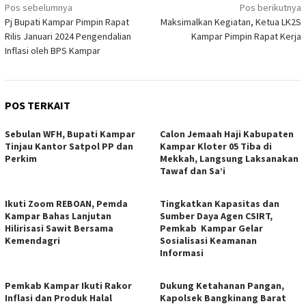
Navigasi
Pos sebelumnya
Pos berikutnya
Pj Bupati Kampar Pimpin Rapat
Maksimalkan Kegiatan, Ketua LK2S
pos
Rilis Januari 2024 Pengendalian
Kampar Pimpin Rapat Kerja
Inflasi oleh BPS Kampar
POS TERKAIT
Sebulan WFH, Bupati Kampar
Calon Jemaah Haji Kabupaten
Tinjau Kantor Satpol PP dan
Kampar Kloter 05 Tiba di
Perkim
Mekkah, Langsung Laksanakan
Tawaf dan Sa’i
Ikuti Zoom REBOAN, Pemda
Tingkatkan Kapasitas dan
Kampar Bahas Lanjutan
Sumber Daya Agen CSIRT,
Hilirisasi Sawit Bersama
Pemkab Kampar Gelar
Kemendagri
Sosialisasi Keamanan
Informasi
Pemkab Kampar Ikuti Rakor
Dukung Ketahanan Pangan,
Inflasi dan Produk Halal
Kapolsek Bangkinang Barat