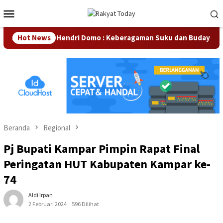
Loncat
Menu
ke
Mobile
konten
an
Hot News
Hendri Domo : Keberagaman Suku dan Budaya di Kamp
Beranda
Regional
Pj Bupati Kampar Pimpin Rapat Final
Peringatan HUT Kabupaten Kampar ke-
74
Aldi Irpan
2 Februari 2024
596 Dilihat