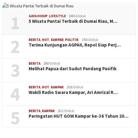
1
GAYA HIDUP
,
LIFESTYLE
8484 Dilihat
5 Wisata Pantai Terbaik di Dumai Riau, M…
2
BERITA
,
HOT
,
KAMPAR
,
POLITIK
3760 Dilihat
Terima Kunjungan AGPAII, Repol Siap Perj…
3
BERITA
2989 Dilihat
Melihat Papua dari Sudut Pandang Pasifik
4
BERITA
,
HOT
,
KAMPAR
2926 Dilihat
Wakili Radio Swara Kampar, Ari Amrizal R…
5
BERITA
,
KAMPAR
2811 Dilihat
Peringatan HUT GOW Kampar ke-36 Tahun 20…