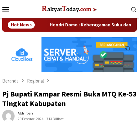
Loncat
Menu
ke
Mobile
konten
ahaan
Hot News
Hendri Domo : Keberagaman Suku dan Budaya di Ka
Beranda
Regional
Pj Bupati Kampar Resmi Buka MTQ Ke-53
Tingkat Kabupaten
Aldi Irpan
29 Februari 2024
713 Dilihat