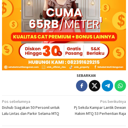
SEBARKAN
Navigasi
Pos sebelumnya
Pos berikutnya
Dishub Siagakan 50 Personil untuk
Pj Sekda Kampar Lantik Dewan
pos
Lalu Lintas dan Parkir Selama MTQ
Hakim MTQ 53 Perhentian Raja