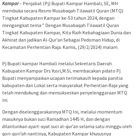
Kampar
– Penjabat (Pj) Bupati Kampar Hambali, SE, MH
membuka secara Resmi Musabaqah Tilawatil Quran (MTQ)
Tingkat Kabupaten Kampar ke-53 tahun 2024, dengan
mengangkat tema ” Dengan Musabaqah Tilawatil Quran
Tingkat Kabupaten Kampar, Kita Raih Kebahagiaan Dunia dan
Akhirat dan jadikan Al-Qur’an Sebagai Pedoman Hidup, di
Kecamatan Perhentian Raja. Kamis, (29/2/2024) malam.
Pj Bupati kampar Hambali melalui Sekretaris Daerah
Kabupaten Kampar Drs Yusri,M.Si, membacakan pidato Pj
Bupati menyampaikan ucapan terimakasih kepada panitia
kabupaten dan Lokal serta masyarakat Perhentian Raja yang
telah mendukung dan mensukseskan penyelenggaraan MTQ
ini.
Dengan diselenggarakannya MTQ Ini, melalui momentum
masuknya bukan suci Ramadhan 1445 H, dan dengan
dilantunkan ayart-ayat suci al-qur’an selama satu minggu oleh
qori-qori’ah nantinya, Kabupaten Kampar khususnya