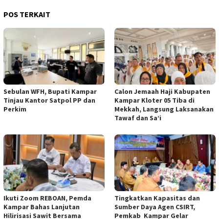
POS TERKAIT
Sebulan WFH, Bupati Kampar
Calon Jemaah Haji Kabupaten
Tinjau Kantor Satpol PP dan
Kampar Kloter 05 Tiba di
Perkim
Mekkah, Langsung Laksanakan
Tawaf dan Sa’i
Ikuti Zoom REBOAN, Pemda
Tingkatkan Kapasitas dan
Kampar Bahas Lanjutan
Sumber Daya Agen CSIRT,
Hilirisasi Sawit Bersama
Pemkab Kampar Gelar