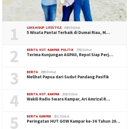
1
GAYA HIDUP
,
LIFESTYLE
8484 Dilihat
5 Wisata Pantai Terbaik di Dumai Riau, M…
2
BERITA
,
HOT
,
KAMPAR
,
POLITIK
3760 Dilihat
Terima Kunjungan AGPAII, Repol Siap Perj…
3
BERITA
2989 Dilihat
Melihat Papua dari Sudut Pandang Pasifik
4
BERITA
,
HOT
,
KAMPAR
2926 Dilihat
Wakili Radio Swara Kampar, Ari Amrizal R…
5
BERITA
,
KAMPAR
2811 Dilihat
Peringatan HUT GOW Kampar ke-36 Tahun 20…