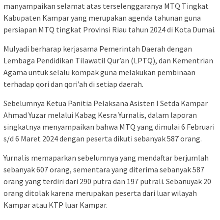
manyampaikan selamat atas terselenggaranya MTQ Tingkat
Kabupaten Kampar yang merupakan agenda tahunan guna
persiapan MTQ tingkat Provinsi Riau tahun 2024 di Kota Dumai.
Mulyadi berharap kerjasama Pemerintah Daerah dengan
Lembaga Pendidikan Tilawatil Qur’an (LPTQ), dan Kementrian
Agama untuk selalu kompak guna melakukan pembinaan
terhadap qori dan qori’ah di setiap daerah.
Sebelumnya Ketua Panitia Pelaksana Asisten I Setda Kampar
Ahmad Yuzar melalui Kabag Kesra Yurnalis, dalam laporan
singkatnya menyampaikan bahwa MTQ yang dimulai 6 Februari
s/d 6 Maret 2024 dengan peserta dikuti sebanyak 587 orang.
Yurnalis memaparkan sebelumnya yang mendaftar berjumlah
sebanyak 607 orang, sementara yang diterima sebanyak 587
orang yang terdiri dari 290 putra dan 197 putrali. Sebanuyak 20
orang ditolak karena merupakan peserta dari luar wilayah
Kampar atau KTP luar Kampar.