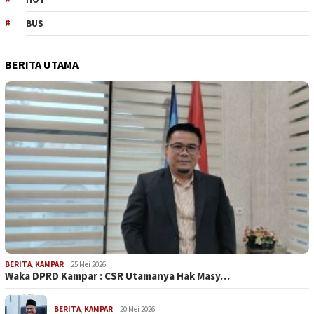
BUS
BERITA UTAMA
BERITA
,
KAMPAR
25 Mei 2026
Waka DPRD Kampar : CSR Utamanya Hak Masy…
BERITA
,
KAMPAR
20 Mei 2026