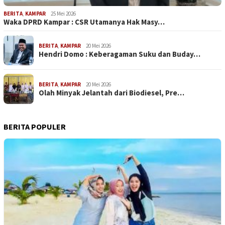
BERITA
,
KAMPAR
25 Mei 2026
Waka DPRD Kampar : CSR Utamanya Hak Masy…
BERITA
,
KAMPAR
20 Mei 2026
Hendri Domo : Keberagaman Suku dan Buday…
BERITA
,
KAMPAR
20 Mei 2026
Olah Minyak Jelantah dari Biodiesel, Pre…
BERITA POPULER