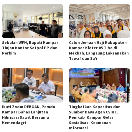
Sebulan WFH, Bupati Kampar
Calon Jemaah Haji Kabupaten
Tinjau Kantor Satpol PP dan
Kampar Kloter 05 Tiba di
Perkim
Mekkah, Langsung Laksanakan
Tawaf dan Sa’i
Ikuti Zoom REBOAN, Pemda
Tingkatkan Kapasitas dan
Kampar Bahas Lanjutan
Sumber Daya Agen CSIRT,
Hilirisasi Sawit Bersama
Pemkab Kampar Gelar
Kemendagri
Sosialisasi Keamanan
Informasi