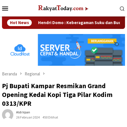
Loncat
Menu
ke
Mobile
konten
an
Hot News
Hendri Domo : Keberagaman Suku dan Budaya di Kamp
Beranda
Regional
Pj Bupati Kampar Resmikan Grand
Opening Kedai Kopi Tiga Pilar Kodim
0313/KPR
Aldi Irpan
26 Februari 2024
450 Dilihat