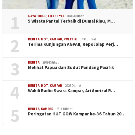
1
GAYA HIDUP
,
LIFESTYLE
8486 Dilihat
5 Wisata Pantai Terbaik di Dumai Riau, M…
2
BERITA
,
HOT
,
KAMPAR
,
POLITIK
3760 Dilihat
Terima Kunjungan AGPAII, Repol Siap Perj…
3
BERITA
2989 Dilihat
Melihat Papua dari Sudut Pandang Pasifik
4
BERITA
,
HOT
,
KAMPAR
2926 Dilihat
Wakili Radio Swara Kampar, Ari Amrizal R…
5
BERITA
,
KAMPAR
2811 Dilihat
Peringatan HUT GOW Kampar ke-36 Tahun 20…