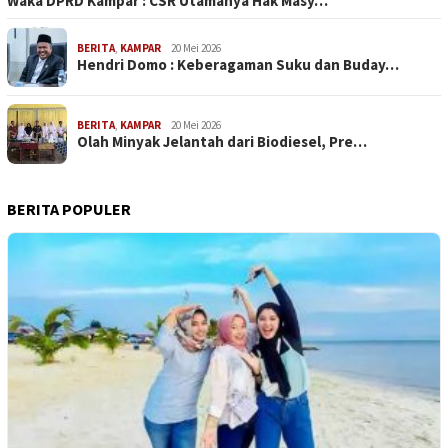
Waka DPRD Kampar : CSR Utamanya Hak Masy…
BERITA
,
KAMPAR
20 Mei 2026
Hendri Domo : Keberagaman Suku dan Buday…
BERITA
,
KAMPAR
20 Mei 2026
Olah Minyak Jelantah dari Biodiesel, Pre…
BERITA POPULER