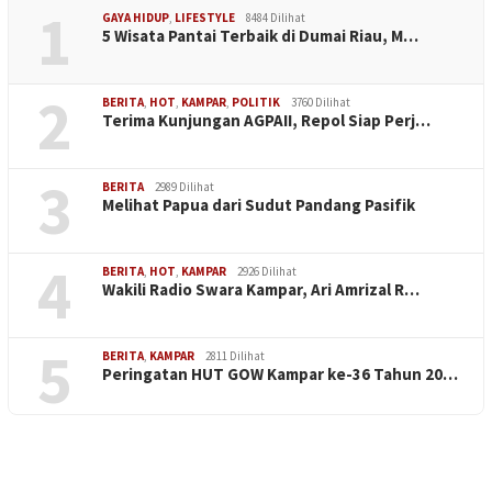
1
GAYA HIDUP
,
LIFESTYLE
8484 Dilihat
5 Wisata Pantai Terbaik di Dumai Riau, M…
2
BERITA
,
HOT
,
KAMPAR
,
POLITIK
3760 Dilihat
Terima Kunjungan AGPAII, Repol Siap Perj…
3
BERITA
2989 Dilihat
Melihat Papua dari Sudut Pandang Pasifik
4
BERITA
,
HOT
,
KAMPAR
2926 Dilihat
Wakili Radio Swara Kampar, Ari Amrizal R…
5
BERITA
,
KAMPAR
2811 Dilihat
Peringatan HUT GOW Kampar ke-36 Tahun 20…