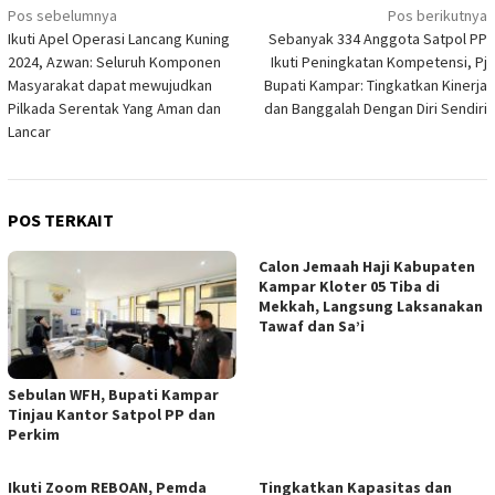
Navigasi
Pos sebelumnya
Pos berikutnya
Ikuti Apel Operasi Lancang Kuning
Sebanyak 334 Anggota Satpol PP
pos
2024, Azwan: Seluruh Komponen
Ikuti Peningkatan Kompetensi, Pj
Masyarakat dapat mewujudkan
Bupati Kampar: Tingkatkan Kinerja
Pilkada Serentak Yang Aman dan
dan Banggalah Dengan Diri Sendiri
Lancar
POS TERKAIT
Calon Jemaah Haji Kabupaten
Kampar Kloter 05 Tiba di
Mekkah, Langsung Laksanakan
Tawaf dan Sa’i
Sebulan WFH, Bupati Kampar
Tinjau Kantor Satpol PP dan
Perkim
Ikuti Zoom REBOAN, Pemda
Tingkatkan Kapasitas dan