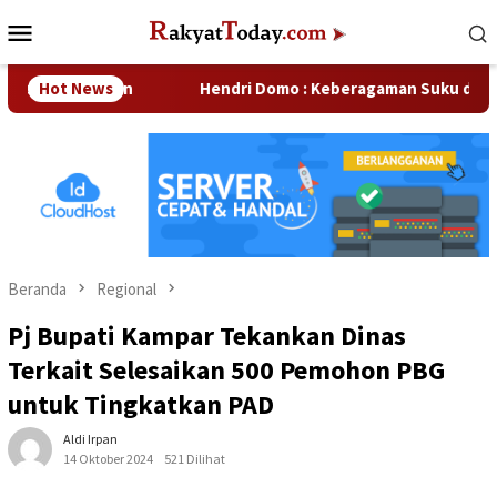
Loncat
Menu
ke
Mobile
konten
erusahaan
Hot News
Hendri Domo : Keberagaman Suku dan Budaya d
Beranda
Regional
Pj Bupati Kampar Tekankan Dinas
Terkait Selesaikan 500 Pemohon PBG
untuk Tingkatkan PAD
Aldi Irpan
14 Oktober 2024
521 Dilihat