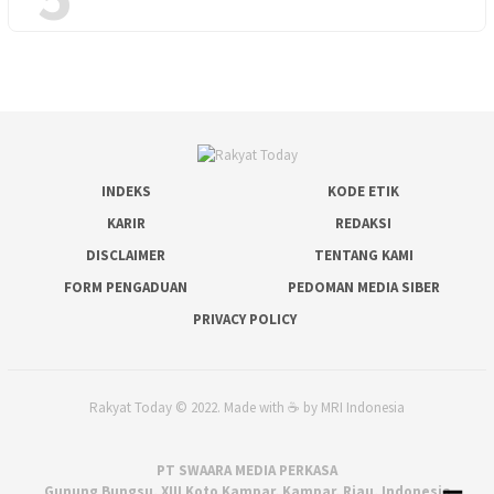
INDEKS
KODE ETIK
KARIR
REDAKSI
DISCLAIMER
TENTANG KAMI
FORM PENGADUAN
PEDOMAN MEDIA SIBER
PRIVACY POLICY
Rakyat Today © 2022. Made with ☕ by MRI Indonesia
PT SWAARA MEDIA PERKASA
Gunung Bungsu, XIII Koto Kampar, Kampar, Riau, Indonesia