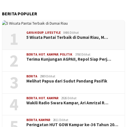
BERITA POPULER
1
GAYA HIDUP
,
LIFESTYLE
8486 Dilihat
5 Wisata Pantai Terbaik di Dumai Riau, M…
2
BERITA
,
HOT
,
KAMPAR
,
POLITIK
3760 Dilihat
Terima Kunjungan AGPAII, Repol Siap Perj…
3
BERITA
2989 Dilihat
Melihat Papua dari Sudut Pandang Pasifik
4
BERITA
,
HOT
,
KAMPAR
2926 Dilihat
Wakili Radio Swara Kampar, Ari Amrizal R…
5
BERITA
,
KAMPAR
2811 Dilihat
Peringatan HUT GOW Kampar ke-36 Tahun 20…