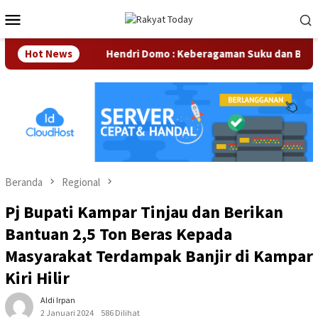
Loncat
Menu
ke
Mobile
konten
rusahaan
Hot News
Hendri Domo : Keberagaman Suku dan Budaya di
Beranda
Regional
Pj Bupati Kampar Tinjau dan Berikan
Bantuan 2,5 Ton Beras Kepada
Masyarakat Terdampak Banjir di Kampar
Kiri Hilir
Aldi Irpan
2 Januari 2024
586 Dilihat