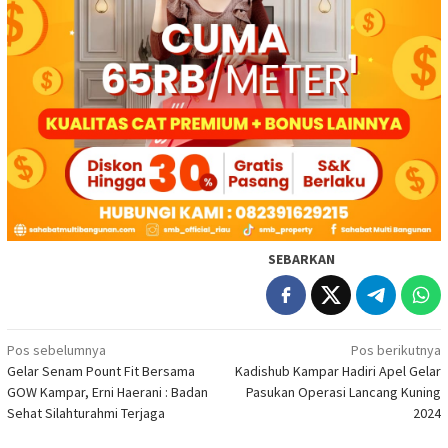
SEBARKAN
Navigasi
Pos sebelumnya
Pos berikutnya
Gelar Senam Pount Fit Bersama
Kadishub Kampar Hadiri Apel Gelar
pos
GOW Kampar, Erni Haerani : Badan
Pasukan Operasi Lancang Kuning
Sehat Silahturahmi Terjaga
2024