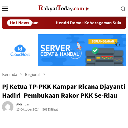
Loncat
Menu
ke
Mobile
konten
tar Perusahaan
Hot News
Hendri Domo : Keberagaman Suku dan Bu
Beranda
Regional
Pj Ketua TP-PKK Kampar Ricana Djayanti
Hadiri Pembukaan Rakor PKK Se-Riau
Aldi Irpan
13 Oktober 2024
567 Dilihat