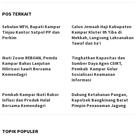
POS TERKAIT
Sebulan WFH, Bupati Kampar
Calon Jemaah Haji Kabupaten
Tinjau Kantor Satpol PP dan
Kampar Kloter 05 Tiba di
Perkim
Mekkah, Langsung Laksanakan
Tawaf dan Sa’i
Ikuti Zoom REBOAN, Pemda
Tingkatkan Kapasitas dan
Kampar Bahas Lanjutan
Sumber Daya Agen CSIRT,
Hilirisasi Sawit Bersama
Pemkab Kampar Gelar
Kemendagri
Sosialisasi Keamanan
Informasi
Pemkab Kampar Ikuti Rakor
Dukung Ketahanan Pangan,
Inflasi dan Produk Halal
Kapolsek Bangkinang Barat
Bersama Kemendagri
Pimpin Penanaman Jagung
TOPIK POPULER