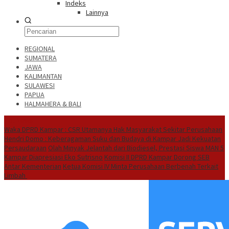
Indeks
Lainnya
REGIONAL
SUMATERA
JAWA
KALIMANTAN
SULAWESI
PAPUA
HALMAHERA & BALI
Hot News
Waka DPRD Kampar : CSR Utamanya Hak Masyarakat Sekitar Perusahaan
Hendri Domo : Keberagaman Suku dan Budaya di Kampar Jadi Kekuatan
Persaudaraan
Olah Minyak Jelantah dari Biodiesel, Prestasi Siswa MAN 5
Kampar Diapresiasi Eko Sutrisno
Komisi II DPRD Kampar Dorong SEB
Antar Kementerian
Ketua Komisi IV Minta Perusahaan Berbenah Terkait
Limbah