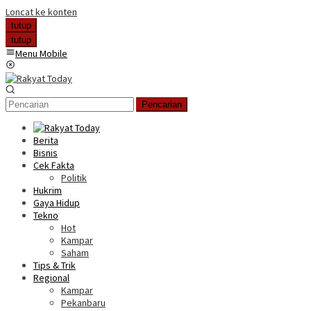
Loncat ke konten
tutup
tutup
Menu Mobile
Pencarian
Berita
Bisnis
Cek Fakta
Politik
Hukrim
Gaya Hidup
Tekno
Hot
Kampar
Saham
Tips & Trik
Regional
Kampar
Pekanbaru