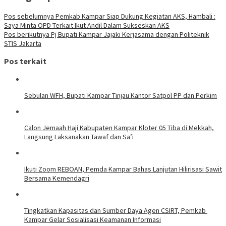
Pos sebelumnya
Pemkab Kampar Siap Dukung Kegiatan AKS, Hambali :
Saya Minta OPD Terkait Ikut Andil Dalam Sukseskan AKS
Pos berikutnya
Pj Bupati Kampar Jajaki Kerjasama dengan Politeknik
STIS Jakarta
Pos terkait
Sebulan WFH, Bupati Kampar Tinjau Kantor Satpol PP dan Perkim
Calon Jemaah Haji Kabupaten Kampar Kloter 05 Tiba di Mekkah,
Langsung Laksanakan Tawaf dan Sa’i
Ikuti Zoom REBOAN, Pemda Kampar Bahas Lanjutan Hilirisasi Sawit
Bersama Kemendagri
Tingkatkan Kapasitas dan Sumber Daya Agen CSIRT, Pemkab
Kampar Gelar Sosialisasi Keamanan Informasi