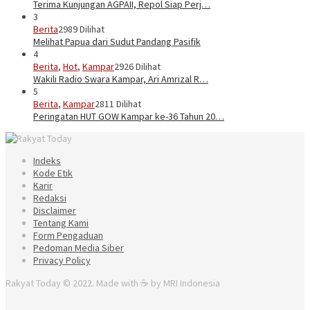
Terima Kunjungan AGPAII, Repol Siap Perj…
3
Berita
2989 Dilihat
Melihat Papua dari Sudut Pandang Pasifik
4
Berita
,
Hot
,
Kampar
2926 Dilihat
Wakili Radio Swara Kampar, Ari Amrizal R…
5
Berita
,
Kampar
2811 Dilihat
Peringatan HUT GOW Kampar ke-36 Tahun 20…
Indeks
Kode Etik
Karir
Redaksi
Disclaimer
Tentang Kami
Form Pengaduan
Pedoman Media Siber
Privacy Policy
Rakyat Today © 2022. Made with ☕ by MRI Indonesia