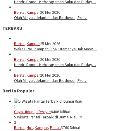
Hendri Domo : Keberagaman Suku dan Buday…
Berita
,
Kampar
20 Mei 2026
Olah Minyak Jelantah dari Biodiesel, Pre…
TERBARU
Berita
,
Kampar
25 Mei 2026
Waka DPRD Kampar : CSR Utamanya Hak Masy…
Berita
,
Kampar
20 Mei 2026
Hendri Domo : Keberagaman Suku dan Buday…
Berita
,
Kampar
20 Mei 2026
Olah Minyak Jelantah dari Biodiesel, Pre…
Berita Populer
1
Gaya Hidup
,
Lifestyle
8486 Dilihat
5 Wisata Pantai Terbaik di Dumai Riau, M…
2
Berita
,
Hot
,
Kampar
,
Politik
3760 Dilihat