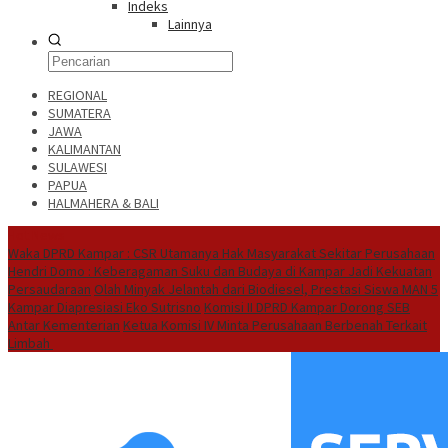
Indeks
Lainnya
REGIONAL
SUMATERA
JAWA
KALIMANTAN
SULAWESI
PAPUA
HALMAHERA & BALI
Hot News
Waka DPRD Kampar : CSR Utamanya Hak Masyarakat Sekitar Perusahaan
Hendri Domo : Keberagaman Suku dan Budaya di Kampar Jadi Kekuatan
Persaudaraan
Olah Minyak Jelantah dari Biodiesel, Prestasi Siswa MAN 5
Kampar Diapresiasi Eko Sutrisno
Komisi II DPRD Kampar Dorong SEB
Antar Kementerian
Ketua Komisi IV Minta Perusahaan Berbenah Terkait
Limbah