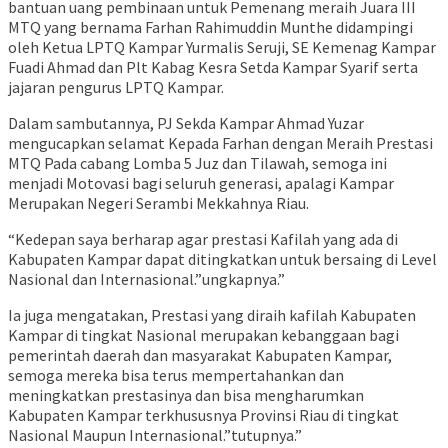
bantuan uang pembinaan untuk Pemenang meraih Juara III
MTQ yang bernama Farhan Rahimuddin Munthe didampingi
oleh Ketua LPTQ Kampar Yurmalis Seruji, SE Kemenag Kampar
Fuadi Ahmad dan Plt Kabag Kesra Setda Kampar Syarif serta
jajaran pengurus LPTQ Kampar.
Dalam sambutannya, PJ Sekda Kampar Ahmad Yuzar
mengucapkan selamat Kepada Farhan dengan Meraih Prestasi
MTQ Pada cabang Lomba 5 Juz dan Tilawah, semoga ini
menjadi Motovasi bagi seluruh generasi, apalagi Kampar
Merupakan Negeri Serambi Mekkahnya Riau.
“Kedepan saya berharap agar prestasi Kafilah yang ada di
Kabupaten Kampar dapat ditingkatkan untuk bersaing di Level
Nasional dan Internasional.”ungkapnya.”
Ia juga mengatakan, Prestasi yang diraih kafilah Kabupaten
Kampar di tingkat Nasional merupakan kebanggaan bagi
pemerintah daerah dan masyarakat Kabupaten Kampar,
semoga mereka bisa terus mempertahankan dan
meningkatkan prestasinya dan bisa mengharumkan
Kabupaten Kampar terkhususnya Provinsi Riau di tingkat
Nasional Maupun Internasional.”tutupnya.”