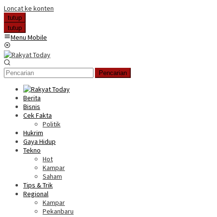
Loncat ke konten
tutup
tutup
Menu Mobile
Pencarian
Berita
Bisnis
Cek Fakta
Politik
Hukrim
Gaya Hidup
Tekno
Hot
Kampar
Saham
Tips & Trik
Regional
Kampar
Pekanbaru