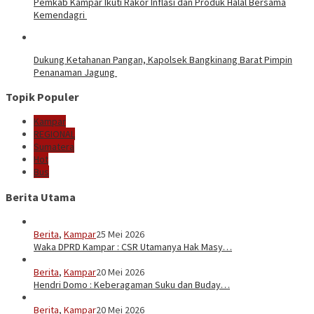
Pemkab Kampar Ikuti Rakor Inflasi dan Produk Halal Bersama
Kemendagri
Dukung Ketahanan Pangan, Kapolsek Bangkinang Barat Pimpin
Penanaman Jagung
Topik Populer
Kampar
REGIONAL
Sumatera
Hot
Bus
Berita Utama
Berita
,
Kampar
25 Mei 2026
Waka DPRD Kampar : CSR Utamanya Hak Masy…
Berita
,
Kampar
20 Mei 2026
Hendri Domo : Keberagaman Suku dan Buday…
Berita
,
Kampar
20 Mei 2026