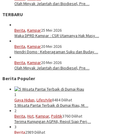
Olah Minyak Jelantah dari Biodiesel, Pre…
TERBARU
Berita
,
Kampar
25 Mei 2026
Waka DPRD Kampar : CSR Utamanya Hak Masy…
Berita
,
Kampar
20 Mei 2026
Hendri Domo : Keberagaman Suku dan Buday…
Berita
,
Kampar
20 Mei 2026
Olah Minyak Jelantah dari Biodiesel, Pre…
Berita Populer
1
Gaya Hidup
,
Lifestyle
8484 Dilihat
5 Wisata Pantai Terbaik di Dumai Riau, M…
2
Berita
,
Hot
,
Kampar
,
Politik
3760 Dilihat
Terima Kunjungan AGPAII, Repol Siap Perj…
3
Berita
2989 Dilihat