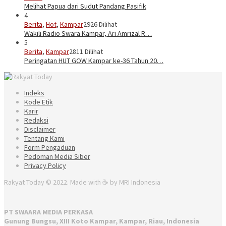
Melihat Papua dari Sudut Pandang Pasifik
4
Berita
,
Hot
,
Kampar
2926 Dilihat
Wakili Radio Swara Kampar, Ari Amrizal R…
5
Berita
,
Kampar
2811 Dilihat
Peringatan HUT GOW Kampar ke-36 Tahun 20…
Indeks
Kode Etik
Karir
Redaksi
Disclaimer
Tentang Kami
Form Pengaduan
Pedoman Media Siber
Privacy Policy
Rakyat Today © 2022. Made with ☕ by MRI Indonesia
PT SWAARA MEDIA PERKASA
Gunung Bungsu, XIII Koto Kampar, Kampar, Riau, Indonesia