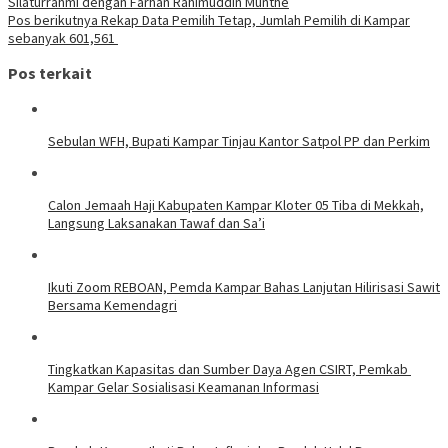
Silaturrahmi dengan Farhan Rahimuddin Munthe
Pos berikutnya
Rekap Data Pemilih Tetap, Jumlah Pemilih di Kampar
sebanyak 601,561
Pos terkait
Sebulan WFH, Bupati Kampar Tinjau Kantor Satpol PP dan Perkim
Calon Jemaah Haji Kabupaten Kampar Kloter 05 Tiba di Mekkah,
Langsung Laksanakan Tawaf dan Sa’i
Ikuti Zoom REBOAN, Pemda Kampar Bahas Lanjutan Hilirisasi Sawit
Bersama Kemendagri
Tingkatkan Kapasitas dan Sumber Daya Agen CSIRT, Pemkab
Kampar Gelar Sosialisasi Keamanan Informasi