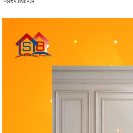
Post Views:
484