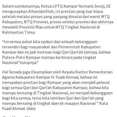
Dalam sambutannya, Ketua LPTQ Kampar Yurmalis Seruji, SE
mengucapkan Alhamdulillah, Ini prestasi yang luar biasa
setelah melalui proses yang panjang dimulai dari event MTQ
Kabupaten, MTQ Provinsi, proses seleksi provinsi dan akhirnya
mewakili Provinisi Riau untuk MTQ Tingkat Nasional di
Kalimantan Timur.
“Ini semua patut kita syukuri dan sebuah kebanggaan
tersendiri bagi masyarakat dan Pemerintah Kabupaten
Kampar dan ini jadi motivasi bagi Qari Qari’ah lainnya, bahwa
Putera-Putri Kampar mampu berbicara pada tingkat
Nasional”tutupnya.”
Hal Senada juga Disampikan oleh Kepala Kantor Kementerian
Agama Kabupaten Kampar H. Fuadi Ahmad, bahwa ini
merupakan prestasi bagi Kampar yang akan menjadi pelecut
bagi semua Qari dan Qari’ah Kabupaten Kampar, bahwa kita
mampu bersaing di Tingkat Nasional, ini menjadi kebanggaan
bagi kita semua, terus kita lahirkan Qari dan Qari’ah yang
mampu bersaing di tingkat daerah maupun Nasional ” Kata
Fuadi Ahmad. (Adv)