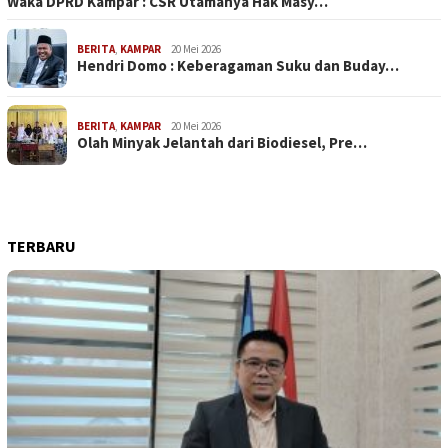
Waka DPRD Kampar : CSR Utamanya Hak Masy…
BERITA
,
KAMPAR
20 Mei 2026
Hendri Domo : Keberagaman Suku dan Buday…
BERITA
,
KAMPAR
20 Mei 2026
Olah Minyak Jelantah dari Biodiesel, Pre…
TERBARU