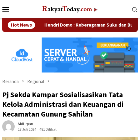
Loncat
Menu
ke
Mobile
konten
n
Hot News
Hendri Domo : Keberagaman Suku dan Budaya di Kampar
Beranda
Regional
Pj Sekda Kampar Sosialisasikan Tata
Kelola Administrasi dan Keuangan di
Kecamatan Gunung Sahilan
Aldi Irpan
17 Juli 2024
481 Dilihat