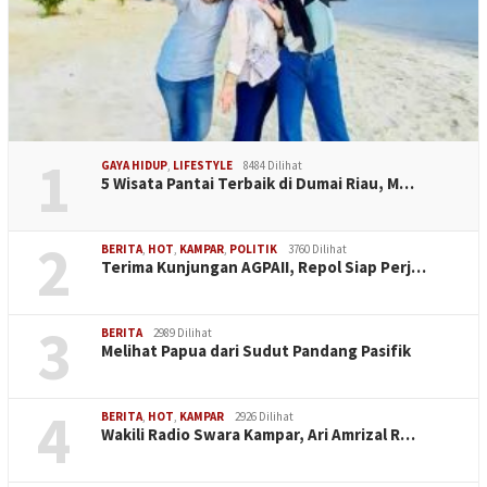
1
GAYA HIDUP
,
LIFESTYLE
8484 Dilihat
5 Wisata Pantai Terbaik di Dumai Riau, M…
2
BERITA
,
HOT
,
KAMPAR
,
POLITIK
3760 Dilihat
Terima Kunjungan AGPAII, Repol Siap Perj…
3
BERITA
2989 Dilihat
Melihat Papua dari Sudut Pandang Pasifik
4
BERITA
,
HOT
,
KAMPAR
2926 Dilihat
Wakili Radio Swara Kampar, Ari Amrizal R…