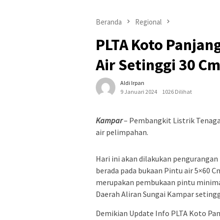
Beranda
Regional
PLTA Koto Panjan
Air Setinggi 30 C
Aldi Irpan
9 Januari 2024
1026 Dilihat
Kampar
– Pembangkit Listrik Tenaga
air pelimpahan.
Hari ini akan dilakukan penguranga
berada pada bukaan Pintu air 5×60 Cm
merupakan pembukaan pintu minimal.
Daerah Aliran Sungai Kampar setinggi
Demikian Update Info PLTA Koto Panj