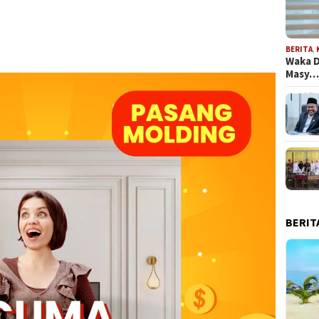
BERITA
,
Waka D
Masy
BERIT