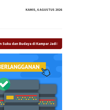
tutup
KAMIS, 6 AGUSTUS 2026
daya di Kampar Jadi Kekuatan Persaudaraan
Olah Minyak