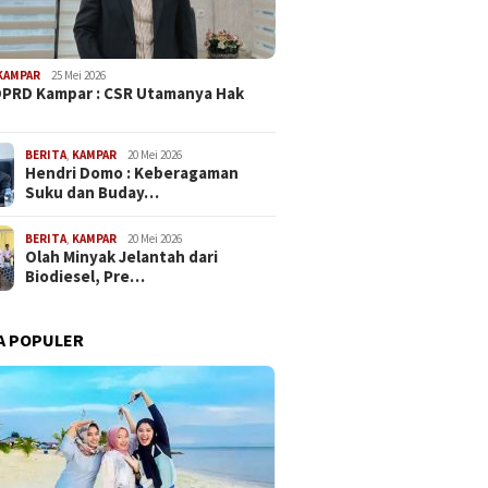
KAMPAR
25 Mei 2026
PRD Kampar : CSR Utamanya Hak
…
BERITA
,
KAMPAR
20 Mei 2026
Hendri Domo : Keberagaman
Suku dan Buday…
BERITA
,
KAMPAR
20 Mei 2026
Olah Minyak Jelantah dari
Biodiesel, Pre…
A POPULER