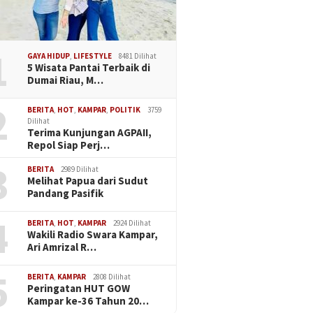
1
GAYA HIDUP
,
LIFESTYLE
8481 Dilihat
5 Wisata Pantai Terbaik di
Dumai Riau, M…
2
BERITA
,
HOT
,
KAMPAR
,
POLITIK
3759
Dilihat
Terima Kunjungan AGPAII,
Repol Siap Perj…
3
BERITA
2989 Dilihat
Melihat Papua dari Sudut
Pandang Pasifik
4
BERITA
,
HOT
,
KAMPAR
2924 Dilihat
Wakili Radio Swara Kampar,
Ari Amrizal R…
5
BERITA
,
KAMPAR
2808 Dilihat
Peringatan HUT GOW
Kampar ke-36 Tahun 20…