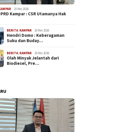
KAMPAR
25 Mei 2026
PRD Kampar : CSR Utamanya Hak
…
BERITA
,
KAMPAR
20 Mei 2026
Hendri Domo : Keberagaman
Suku dan Buday…
BERITA
,
KAMPAR
20 Mei 2026
Olah Minyak Jelantah dari
Biodiesel, Pre…
ARU