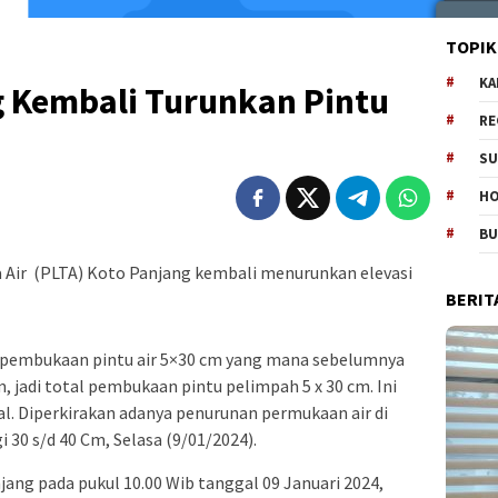
TOPIK
KA
g Kembali Turunkan Pintu
RE
m
SU
H
B
 Air (PLTA) Koto Panjang kembali menurunkan elevasi
BERIT
n pembukaan pintu air 5×30 cm yang mana sebelumnya
, jadi total pembukaan pintu pelimpah 5 x 30 cm. Ini
 Diperkirakan adanya penurunan permukaan air di
 30 s/d 40 Cm, Selasa (9/01/2024).
ang pada pukul 10.00 Wib tanggal 09 Januari 2024,