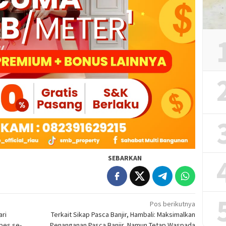
SEBARKAN
Pos berikutnya
ari
Terkait Sikap Pasca Banjir, Hambali: Maksimalkan
pes se-
Penanganan Pasca Banjir, Namun Tetap Waspada