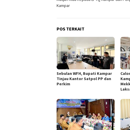
Kampar
POS TERKAIT
Sebulan WFH, Bupati Kampar
Calo
Tinjau Kantor Satpol PP dan
Kamp
Perkim
Mekk
Laks