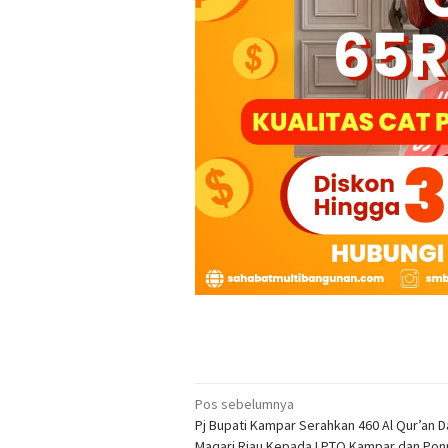
Navigasi
Pos sebelumnya
Pj Bupati Kampar Serahkan 460 Al Qur’an D
pos
Maqari Riau Kepada LPTQ Kampar dan Pon