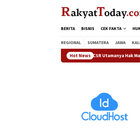
Loncat
tutup
ke
konten
BERITA
BISNIS
CEK FAKTA
HU
REGIONAL
SUMATERA
JAWA
KAL
Waka DPRD Kampar : CSR Utamanya Hak Masyarakat Sek
Hot News