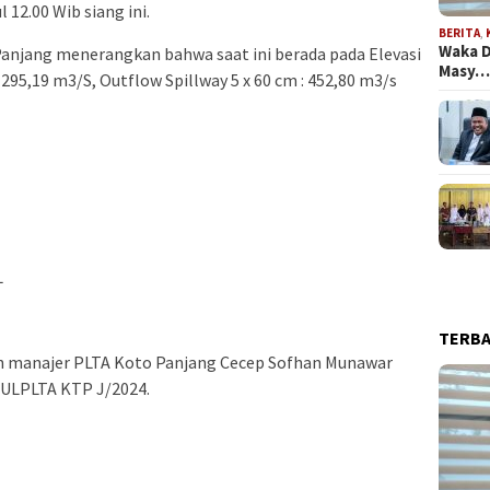
l 12.00 Wib siang ini.
BERITA
,
Waka D
Panjang menerangkan bahwa saat ini berada pada Elevasi
Masy
 295,19 m3/S, Outflow Spillway 5 x 60 cm : 452,80 m3/s
L
TERB
eh manajer PLTA Koto Panjang Cecep Sofhan Munawar
ULPLTA KTP J/2024.