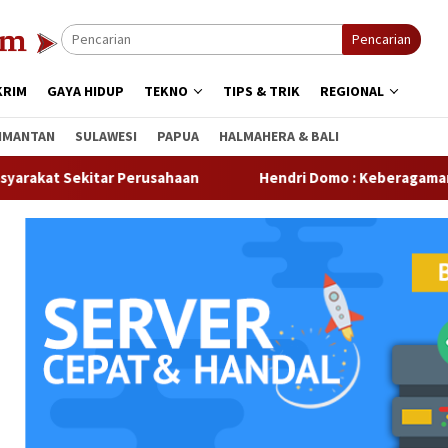
Pencarian
KRIM
GAYA HIDUP
TEKNO
TIPS & TRIK
REGIONAL
IMANTAN
SULAWESI
PAPUA
HALMAHERA & BALI
itar Perusahaan
Hendri Domo : Keberagaman Suku dan Bu