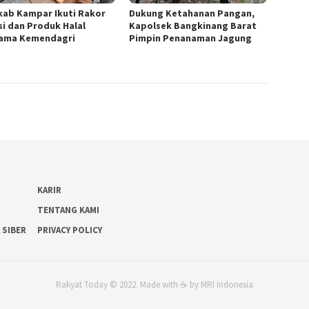
ab Kampar Ikuti Rakor
Dukung Ketahanan Pangan,
si dan Produk Halal
Kapolsek Bangkinang Barat
ama Kemendagri
Pimpin Penanaman Jagung
KARIR
TENTANG KAMI
 SIBER
PRIVACY POLICY
Rakyat Today © 2022. Made with ☕ by MRI Indonesia