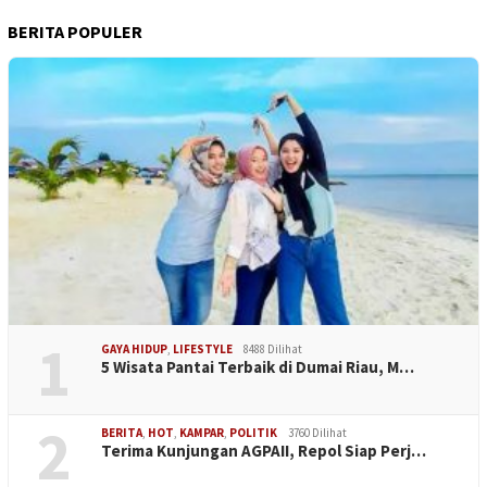
BERITA POPULER
1
GAYA HIDUP
,
LIFESTYLE
8488 Dilihat
5 Wisata Pantai Terbaik di Dumai Riau, M…
2
BERITA
,
HOT
,
KAMPAR
,
POLITIK
3760 Dilihat
Terima Kunjungan AGPAII, Repol Siap Perj…