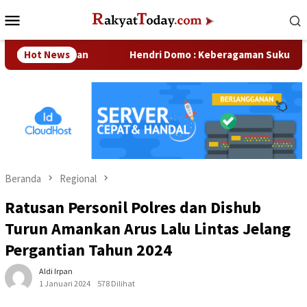
Loncat
Menu
ke
Mobile
konten
erusahaan
Hot News
Hendri Domo : Keberagaman Suku dan Budaya 
Beranda
Regional
Ratusan Personil Polres dan Dishub
Turun Amankan Arus Lalu Lintas Jelang
Pergantian Tahun 2024
Aldi Irpan
1 Januari 2024
578 Dilihat