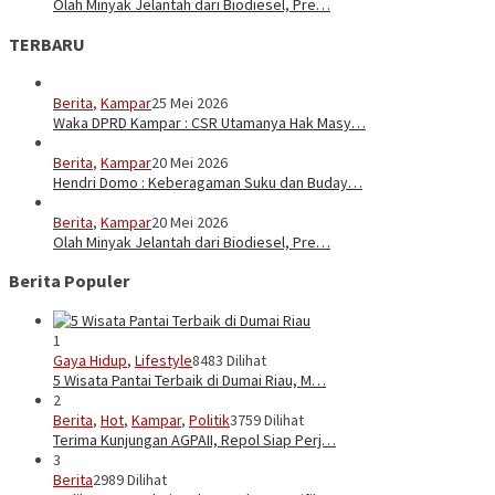
Olah Minyak Jelantah dari Biodiesel, Pre…
TERBARU
Berita
,
Kampar
25 Mei 2026
Waka DPRD Kampar : CSR Utamanya Hak Masy…
Berita
,
Kampar
20 Mei 2026
Hendri Domo : Keberagaman Suku dan Buday…
Berita
,
Kampar
20 Mei 2026
Olah Minyak Jelantah dari Biodiesel, Pre…
Berita Populer
1
Gaya Hidup
,
Lifestyle
8483 Dilihat
5 Wisata Pantai Terbaik di Dumai Riau, M…
2
Berita
,
Hot
,
Kampar
,
Politik
3759 Dilihat
Terima Kunjungan AGPAII, Repol Siap Perj…
3
Berita
2989 Dilihat