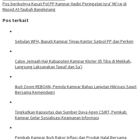
Pos berikutnya
Kasat Pol PP Kampar Hadiri Peringatan Isra’ Mi’raj di
Masjid At-Taubah Bangkinang
Pos terkait
Sebulan WFH, Bupati Kampar Tinjau Kantor Satpol PP dan Perkim
Calon Jemaah Haji Kabupaten Kampar Kloter 05 Tiba di Mekkah,
Langsung Laksanakan Tawaf dan Sa’i
Ikuti Zoom REBOAN, Pemda Kampar Bahas Lanjutan Hilirisasi Sawit
Bersama Kemendagri
Tingkatkan Kapasitas dan Sumber Daya Agen CSIRT, Pemkab
Kampar Gelar Sosialisasi Keamanan Informasi
Pemkab Kampar Ikuti Rakor Inflasi dan Produk Halal Bersama