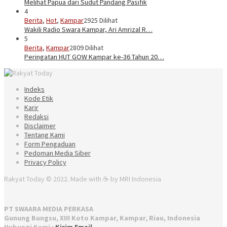
Melihat Papua dari Sudut Pandang Pasifik
4
Berita
,
Hot
,
Kampar
2925 Dilihat
Wakili Radio Swara Kampar, Ari Amrizal R…
5
Berita
,
Kampar
2809 Dilihat
Peringatan HUT GOW Kampar ke-36 Tahun 20…
Indeks
Kode Etik
Karir
Redaksi
Disclaimer
Tentang Kami
Form Pengaduan
Pedoman Media Siber
Privacy Policy
Rakyat Today © 2022. Made with ☕ by MRI Indonesia
PT SWAARA MEDIA PERKASA
Gunung Bungsu, XIII Koto Kampar, Kampar, Riau, Indonesia
Hubungi Kami :
Kirim Email