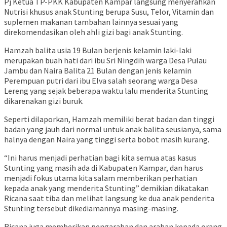
Pj Ketua TP-PKK Kabupaten Kampar langsung menyerahkan
Nutrisi khusus anak Stunting berupa Susu, Telor, Vitamin dan
suplemen makanan tambahan lainnya sesuai yang
direkomendasikan oleh ahli gizi bagi anak Stunting.
Hamzah balita usia 19 Bulan berjenis kelamin laki-laki
merupakan buah hati dari ibu Sri Ningdih warga Desa Pulau
Jambu dan Naira Balita 21 Bulan dengan jenis kelamin
Perempuan putri dari ibu Elva salah seorang warga Desa
Lereng yang sejak beberapa waktu lalu menderita Stunting
dikarenakan gizi buruk.
Seperti dilaporkan, Hamzah memiliki berat badan dan tinggi
badan yang jauh dari normal untuk anak balita seusianya, sama
halnya dengan Naira yang tinggi serta bobot masih kurang.
“Ini harus menjadi perhatian bagi kita semua atas kasus
Stunting yang masih ada di Kabupaten Kampar, dan harus
menjadi fokus utama kita salam memberikan perhatian
kepada anak yang menderita Stunting” demikian dikatakan
Ricana saat tiba dan melihat langsung ke dua anak penderita
Stunting tersebut dikediamannya masing-masing.
Ricana juga memberikan pengarahan dan arahan kepada orang