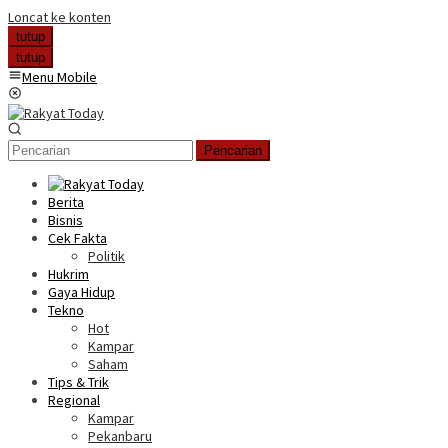
Loncat ke konten
tutup
tutup
Menu Mobile
Pencarian
Berita
Bisnis
Cek Fakta
Politik
Hukrim
Gaya Hidup
Tekno
Hot
Kampar
Saham
Tips & Trik
Regional
Kampar
Pekanbaru