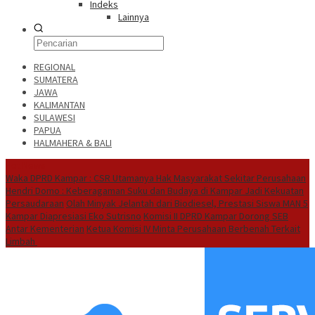
Indeks
Lainnya
REGIONAL
SUMATERA
JAWA
KALIMANTAN
SULAWESI
PAPUA
HALMAHERA & BALI
Hot News
Waka DPRD Kampar : CSR Utamanya Hak Masyarakat Sekitar Perusahaan
Hendri Domo : Keberagaman Suku dan Budaya di Kampar Jadi Kekuatan
Persaudaraan
Olah Minyak Jelantah dari Biodiesel, Prestasi Siswa MAN 5
Kampar Diapresiasi Eko Sutrisno
Komisi II DPRD Kampar Dorong SEB
Antar Kementerian
Ketua Komisi IV Minta Perusahaan Berbenah Terkait
Limbah