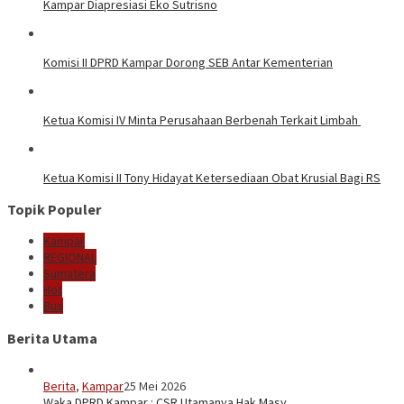
Kampar Diapresiasi Eko Sutrisno
Komisi II DPRD Kampar Dorong SEB Antar Kementerian
Ketua Komisi IV Minta Perusahaan Berbenah Terkait Limbah
Ketua Komisi II Tony Hidayat Ketersediaan Obat Krusial Bagi RS
Topik Populer
Kampar
REGIONAL
Sumatera
Hot
Bus
Berita Utama
Berita
,
Kampar
25 Mei 2026
Waka DPRD Kampar : CSR Utamanya Hak Masy…