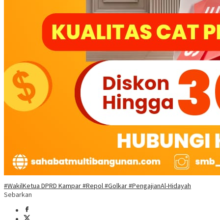
#WakilKetua DPRD Kampar #Repol #Golkar #PengajianAl-Hidayah
Sebarkan