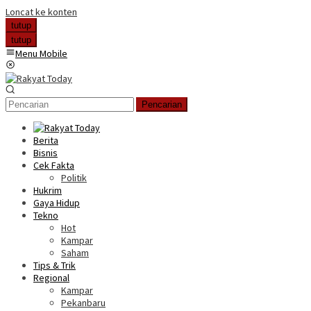
Loncat ke konten
tutup
tutup
Menu Mobile
Pencarian
Berita
Bisnis
Cek Fakta
Politik
Hukrim
Gaya Hidup
Tekno
Hot
Kampar
Saham
Tips & Trik
Regional
Kampar
Pekanbaru