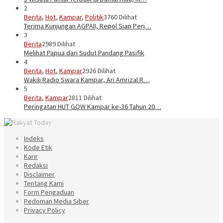
2
Berita
,
Hot
,
Kampar
,
Politik
3760 Dilihat
Terima Kunjungan AGPAII, Repol Siap Perj…
3
Berita
2989 Dilihat
Melihat Papua dari Sudut Pandang Pasifik
4
Berita
,
Hot
,
Kampar
2926 Dilihat
Wakili Radio Swara Kampar, Ari Amrizal R…
5
Berita
,
Kampar
2811 Dilihat
Peringatan HUT GOW Kampar ke-36 Tahun 20…
Indeks
Kode Etik
Karir
Redaksi
Disclaimer
Tentang Kami
Form Pengaduan
Pedoman Media Siber
Privacy Policy