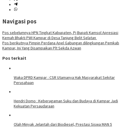
Navigasi pos
Pos sebelumnya
HPN Tingkat Kabupaten, Pj Bupati Kamsol Apresiasi
Kemah Bhakti PWI Kampar di Desa Tanjung Belit Selatan
Pos berikutnya
Pimpin Perdana Apel Gabungan dilingkungan Pemkab
Kampar, Ini Yang Disampaikan Plt Sekda Azwan
Pos terkait
Waka DPRD Kampar : CSR Utamanya Hak Masyarakat Sekitar
Perusahaan
Hendri Domo : Keberagaman Suku dan Budaya di Kampar Jadi
Kekuatan Persaudaraan
Olah Minyak Jelantah dari Biodiesel, Prestasi Siswa MAN 5