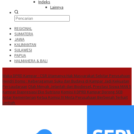
Indeks
Lainnya
REGIONAL
SUMATERA
JAWA
KALIMANTAN
SULAWESI
PAPUA
HALMAHERA & BALI
Hot News
Waka DPRD Kampar : CSR Utamanya Hak Masyarakat Sekitar Perusahaan
Hendri Domo : Keberagaman Suku dan Budaya di Kampar Jadi Kekuatan
Persaudaraan
Olah Minyak Jelantah dari Biodiesel, Prestasi Siswa MAN 5
Kampar Diapresiasi Eko Sutrisno
Komisi II DPRD Kampar Dorong SEB
Antar Kementerian
Ketua Komisi IV Minta Perusahaan Berbenah Terkait
Limbah