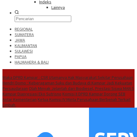
Indeks
Lainnya
REGIONAL
SUMATERA
JAWA
KALIMANTAN
SULAWESI
PAPUA
HALMAHERA & BALI
Hot News
Waka DPRD Kampar : CSR Utamanya Hak Masyarakat Sekitar Perusahaan
Hendri Domo : Keberagaman Suku dan Budaya di Kampar Jadi Kekuatan
Persaudaraan
Olah Minyak Jelantah dari Biodiesel, Prestasi Siswa MAN 5
Kampar Diapresiasi Eko Sutrisno
Komisi II DPRD Kampar Dorong SEB
Antar Kementerian
Ketua Komisi IV Minta Perusahaan Berbenah Terkait
Limbah