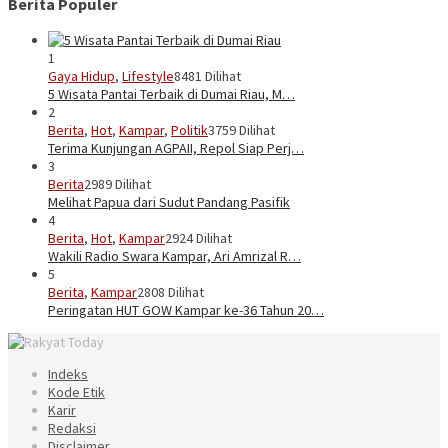
Berita Populer
1
Gaya Hidup
,
Lifestyle
8481 Dilihat
5 Wisata Pantai Terbaik di Dumai Riau, M…
2
Berita
,
Hot
,
Kampar
,
Politik
3759 Dilihat
Terima Kunjungan AGPAII, Repol Siap Perj…
3
Berita
2989 Dilihat
Melihat Papua dari Sudut Pandang Pasifik
4
Berita
,
Hot
,
Kampar
2924 Dilihat
Wakili Radio Swara Kampar, Ari Amrizal R…
5
Berita
,
Kampar
2808 Dilihat
Peringatan HUT GOW Kampar ke-36 Tahun 20…
Indeks
Kode Etik
Karir
Redaksi
Disclaimer