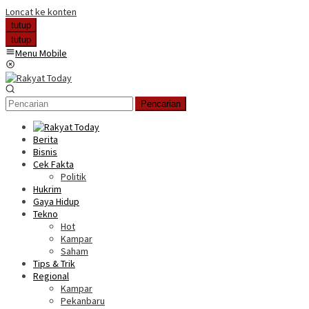
Loncat ke konten
tutup
tutup
Menu Mobile
Pencarian
Berita
Bisnis
Cek Fakta
Politik
Hukrim
Gaya Hidup
Tekno
Hot
Kampar
Saham
Tips & Trik
Regional
Kampar
Pekanbaru