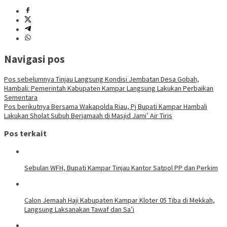
Navigasi pos
Pos sebelumnya
Tinjau Langsung Kondisi Jembatan Desa Gobah,
Hambali: Pemerintah Kabupaten Kampar Langsung Lakukan Perbaikan
Sementara
Pos berikutnya
Bersama Wakapolda Riau, Pj Bupati Kampar Hambali
Lakukan Sholat Subuh Berjamaah di Masjid Jami’ Air Tiris
Pos terkait
Sebulan WFH, Bupati Kampar Tinjau Kantor Satpol PP dan Perkim
Calon Jemaah Haji Kabupaten Kampar Kloter 05 Tiba di Mekkah,
Langsung Laksanakan Tawaf dan Sa’i