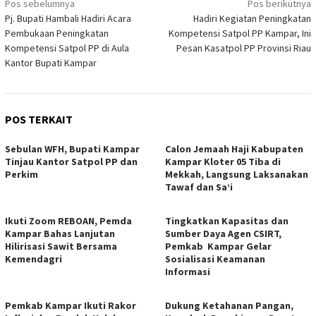
Navigasi
Pos sebelumnya
Pos berikutnya
Pj. Bupati Hambali Hadiri Acara
Hadiri Kegiatan Peningkatan
pos
Pembukaan Peningkatan
Kompetensi Satpol PP Kampar, Ini
Kompetensi Satpol PP di Aula
Pesan Kasatpol PP Provinsi Riau
Kantor Bupati Kampar
POS TERKAIT
Sebulan WFH, Bupati Kampar
Calon Jemaah Haji Kabupaten
Tinjau Kantor Satpol PP dan
Kampar Kloter 05 Tiba di
Perkim
Mekkah, Langsung Laksanakan
Tawaf dan Sa’i
Ikuti Zoom REBOAN, Pemda
Tingkatkan Kapasitas dan
Kampar Bahas Lanjutan
Sumber Daya Agen CSIRT,
Hilirisasi Sawit Bersama
Pemkab Kampar Gelar
Kemendagri
Sosialisasi Keamanan
Informasi
Pemkab Kampar Ikuti Rakor
Dukung Ketahanan Pangan,