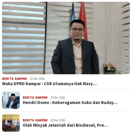
BERITA
,
KAMPAR
25 Mei 2026
Waka DPRD Kampar : CSR Utamanya Hak Masy…
BERITA
,
KAMPAR
20 Mei 2026
Hendri Domo : Keberagaman Suku dan Buday…
BERITA
,
KAMPAR
20 Mei 2026
Olah Minyak Jelantah dari Biodiesel, Pre…