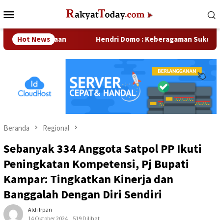
Loncat
Menu
ke
Mobile
konten
Perusahaan
Hot News
Hendri Domo : Keberagaman Suku dan Budaya
Beranda
Regional
Sebanyak 334 Anggota Satpol PP Ikuti
Peningkatan Kompetensi, Pj Bupati
Kampar: Tingkatkan Kinerja dan
Banggalah Dengan Diri Sendiri
Aldi Irpan
14 Oktober 2024
519 Dilihat