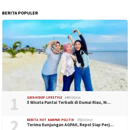
BERITA POPULER
1
GAYA HIDUP
,
LIFESTYLE
8486 Dilihat
5 Wisata Pantai Terbaik di Dumai Riau, M…
2
BERITA
,
HOT
,
KAMPAR
,
POLITIK
3760 Dilihat
Terima Kunjungan AGPAII, Repol Siap Perj…