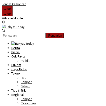
Loncat ke konten
tutup
tutup
Menu Mobile
Pencarian
Berita
Bisnis
Cek Fakta
Politik
Hukrim
Gaya Hidup
Tekno
Hot
Kampar
Saham
Tips & Trik
Regional
Kampar
Pekanbaru