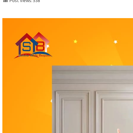
Post Views:
538