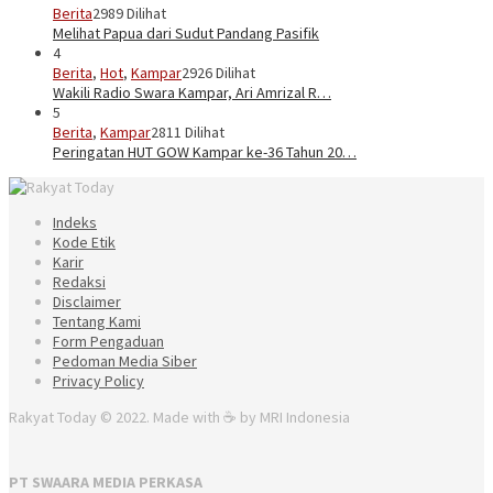
Berita
2989 Dilihat
Melihat Papua dari Sudut Pandang Pasifik
4
Berita
,
Hot
,
Kampar
2926 Dilihat
Wakili Radio Swara Kampar, Ari Amrizal R…
5
Berita
,
Kampar
2811 Dilihat
Peringatan HUT GOW Kampar ke-36 Tahun 20…
Indeks
Kode Etik
Karir
Redaksi
Disclaimer
Tentang Kami
Form Pengaduan
Pedoman Media Siber
Privacy Policy
Rakyat Today © 2022. Made with ☕ by MRI Indonesia
PT SWAARA MEDIA PERKASA