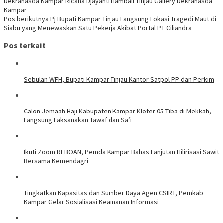
Dekranasda Kampar Ricana Djayanti Hambali Tinjau Gallery Dekranasda
Kampar
Pos berikutnya
Pj Bupati Kampar Tinjau Langsung Lokasi Tragedi Maut di
Siabu yang Menewaskan Satu Pekerja Akibat Portal PT Ciliandra
Pos terkait
Sebulan WFH, Bupati Kampar Tinjau Kantor Satpol PP dan Perkim
Calon Jemaah Haji Kabupaten Kampar Kloter 05 Tiba di Mekkah,
Langsung Laksanakan Tawaf dan Sa’i
Ikuti Zoom REBOAN, Pemda Kampar Bahas Lanjutan Hilirisasi Sawit
Bersama Kemendagri
Tingkatkan Kapasitas dan Sumber Daya Agen CSIRT, Pemkab
Kampar Gelar Sosialisasi Keamanan Informasi