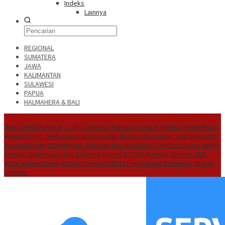
Indeks
Lainnya
REGIONAL
SUMATERA
JAWA
KALIMANTAN
SULAWESI
PAPUA
HALMAHERA & BALI
Hot News
Waka DPRD Kampar : CSR Utamanya Hak Masyarakat Sekitar Perusahaan
Hendri Domo : Keberagaman Suku dan Budaya di Kampar Jadi Kekuatan
Persaudaraan
Olah Minyak Jelantah dari Biodiesel, Prestasi Siswa MAN 5
Kampar Diapresiasi Eko Sutrisno
Komisi II DPRD Kampar Dorong SEB
Antar Kementerian
Ketua Komisi IV Minta Perusahaan Berbenah Terkait
Limbah