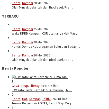
Berita
,
Kampar
20 Mei 2026
Olah Minyak Jelantah dari Biodiesel, Pre…
TERBARU
Berita
,
Kampar
25 Mei 2026
Waka DPRD Kampar : CSR Utamanya Hak Masy…
Berita
,
Kampar
20 Mei 2026
Hendri Domo : Keberagaman Suku dan Buday…
Berita
,
Kampar
20 Mei 2026
Olah Minyak Jelantah dari Biodiesel, Pre…
Berita Populer
1
Gaya Hidup
,
Lifestyle
8484 Dilihat
5 Wisata Pantai Terbaik di Dumai Riau, M…
2
Berita
,
Hot
,
Kampar
,
Politik
3760 Dilihat
Terima Kunjungan AGPAII, Repol Siap Perj…
3