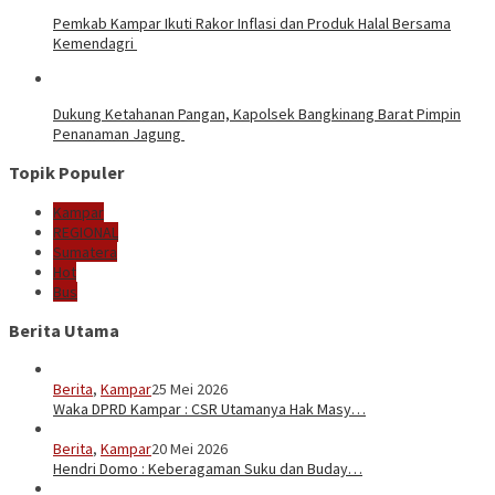
Pemkab Kampar Ikuti Rakor Inflasi dan Produk Halal Bersama
Kemendagri
Dukung Ketahanan Pangan, Kapolsek Bangkinang Barat Pimpin
Penanaman Jagung
Topik Populer
Kampar
REGIONAL
Sumatera
Hot
Bus
Berita Utama
Berita
,
Kampar
25 Mei 2026
Waka DPRD Kampar : CSR Utamanya Hak Masy…
Berita
,
Kampar
20 Mei 2026
Hendri Domo : Keberagaman Suku dan Buday…