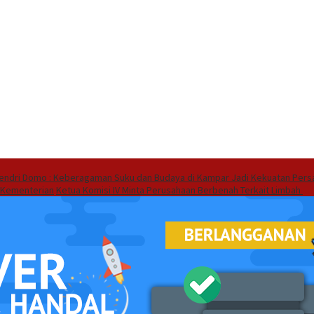
endri Domo : Keberagaman Suku dan Budaya di Kampar Jadi Kekuatan Pers
 Kementerian
Ketua Komisi IV Minta Perusahaan Berbenah Terkait Limbah