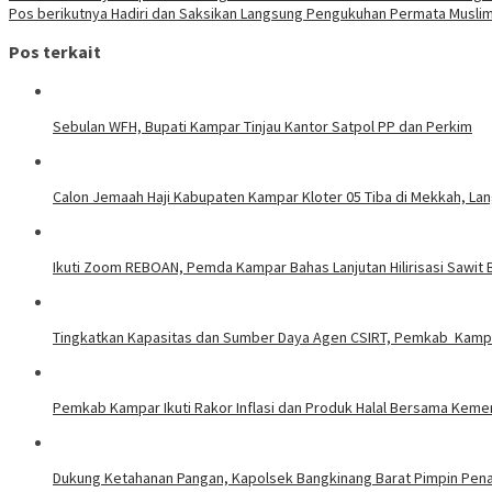
Pos berikutnya
Hadiri dan Saksikan Langsung Pengukuhan Permata Muslima
Pos terkait
Sebulan WFH, Bupati Kampar Tinjau Kantor Satpol PP dan Perkim
Calon Jemaah Haji Kabupaten Kampar Kloter 05 Tiba di Mekkah, La
Ikuti Zoom REBOAN, Pemda Kampar Bahas Lanjutan Hilirisasi Sawi
Tingkatkan Kapasitas dan Sumber Daya Agen CSIRT, Pemkab Kampar
Pemkab Kampar Ikuti Rakor Inflasi dan Produk Halal Bersama Kem
Dukung Ketahanan Pangan, Kapolsek Bangkinang Barat Pimpin Pe