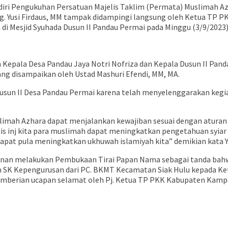
i Pengukuhan Persatuan Majelis Taklim (Permata) Muslimah Azh
g. Yusi Firdaus, MM tampak didampingi langsung oleh Ketua TP P
di Mesjid Syuhada Dusun II Pandau Permai pada Minggu (3/9/2023)
epala Desa Pandau Jaya Notri Nofriza dan Kepala Dusun II Panda
 yang disampaikan oleh Ustad Mashuri Efendi, MM, MA.
Dusun II Desa Pandau Permai karena telah menyelenggarakan kegia
limah Azhara dapat menjalankan kewajiban sesuai dengan aturan 
lis inj kita para muslimah dapat meningkatkan pengetahuan sy
m dapat pula meningkatkan ukhuwah islamiyah kita” demikian kata
rkenan melakukan Pembukaan Tirai Papan Nama sebagai tanda bahw
 SK Kepengurusan dari PC. BKMT Kecamatan Siak Hulu kepada Ket
mberian ucapan selamat oleh Pj. Ketua TP PKK Kabupaten Kampa