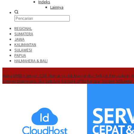
Indeks
Lainnya
REGIONAL
SUMATERA
JAWA
KALIMANTAN
SULAWESI
PAPUA
HALMAHERA & BALI
Hot News
Waka DPRD Kampar : CSR Utamanya Hak Masyarakat Sekitar Perusahaan
H
Kampar Diapresiasi Eko Sutrisno
Komisi II DPRD Kampar Dorong SEB Antar