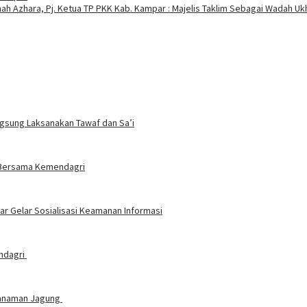
h Azhara, Pj. Ketua TP PKK Kab. Kampar : Majelis Taklim Sebagai Wadah Uk
ngsung Laksanakan Tawaf dan Sa’i
t Bersama Kemendagri
 Gelar Sosialisasi Keamanan Informasi
endagri
nanaman Jagung