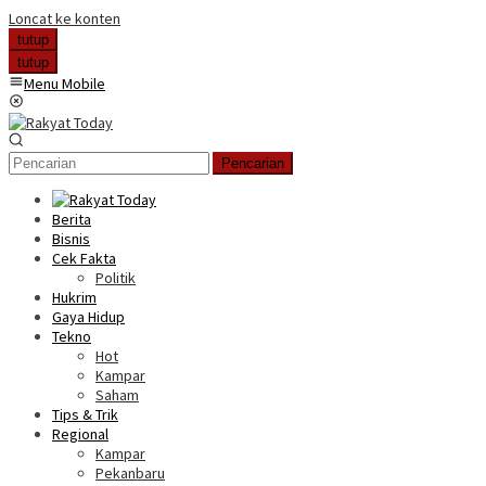
Loncat ke konten
tutup
tutup
Menu Mobile
Pencarian
Berita
Bisnis
Cek Fakta
Politik
Hukrim
Gaya Hidup
Tekno
Hot
Kampar
Saham
Tips & Trik
Regional
Kampar
Pekanbaru