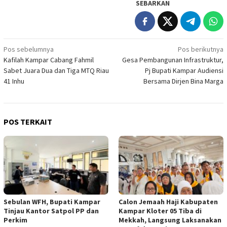
SEBARKAN
Navigasi
Pos sebelumnya
Pos berikutnya
Kafilah Kampar Cabang Fahmil
Gesa Pembangunan Infrastruktur,
pos
Sabet Juara Dua dan Tiga MTQ Riau
Pj Bupati Kampar Audiensi
41 Inhu
Bersama Dirjen Bina Marga
POS TERKAIT
Sebulan WFH, Bupati Kampar
Calon Jemaah Haji Kabupaten
Tinjau Kantor Satpol PP dan
Kampar Kloter 05 Tiba di
Perkim
Mekkah, Langsung Laksanakan