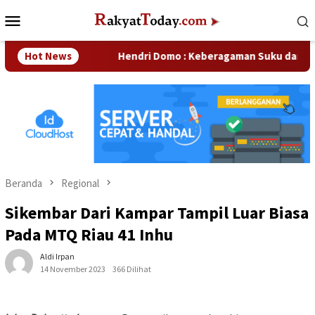
Loncat
Menu
ke
Mobile
konten
sahaan
Hot News
Hendri Domo : Keberagaman Suku dan Budaya di 
Beranda
Regional
Sikembar Dari Kampar Tampil Luar Biasa
Pada MTQ Riau 41 Inhu
Aldi Irpan
14 November 2023
366 Dilihat