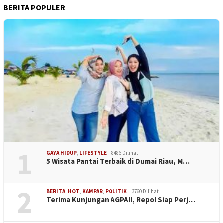
BERITA POPULER
1
GAYA HIDUP
,
LIFESTYLE
8486 Dilihat
5 Wisata Pantai Terbaik di Dumai Riau, M…
2
BERITA
,
HOT
,
KAMPAR
,
POLITIK
3760 Dilihat
Terima Kunjungan AGPAII, Repol Siap Perj…