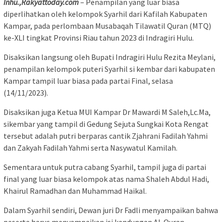
I
nhu
.,Rakyattoday.com
– Penampilan yang luar biasa
diperlihatkan oleh kelompok Syarhil dari Kafilah Kabupaten
Kampar, pada perlombaan Musabaqah Tilawatil Quran (MTQ)
ke-XLI tingkat Provinsi Riau tahun 2023 di Indragiri Hulu.
Disaksikan langsung oleh Bupati Indragiri Hulu Rezita Meylani,
penampilan kelompok puteri Syarhil si kembar dari kabupaten
Kampar tampil luar biasa pada partai Final, selasa
(14/11/2023).
Disaksikan juga Ketua MUI Kampar Dr Mawardi M Saleh,Lc.Ma,
sikembar yang tampil di Gedung Sejuta Sungkai Kota Rengat
tersebut adalah putri berparas cantik Zjahrani Fadilah Yahmi
dan Zakyah Fadilah Yahmi serta Nasywatul Kamilah.
Sementara untuk putra cabang Syarhil, tampil juga di partai
final yang luar biasa kelompok atas nama Shaleh Abdul Hadi,
Khairul Ramadhan dan Muhammad Haikal.
Dalam Syarhil sendiri, Dewan juri Dr Fadli menyampaikan bahwa