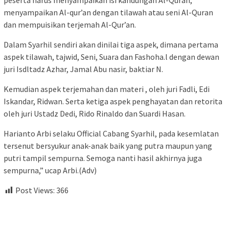
peserta harus menyampaikan isi kandungan Al-Quran,
menyampaikan Al-qur’an dengan tilawah atau seni Al-Quran
dan mempuisikan terjemah Al-Qur’an.
Dalam Syarhil sendiri akan dinilai tiga aspek, dimana pertama
aspek tilawah, tajwid, Seni, Suara dan Fashoha.l dengan dewan
juri Isdltadz Azhar, Jamal Abu nasir, baktiar N.
Kemudian aspek terjemahan dan materi , oleh juri Fadli, Edi
Iskandar, Ridwan. Serta ketiga aspek penghayatan dan retorita
oleh juri Ustadz Dedi, Rido Rinaldo dan Suardi Hasan.
Harianto Arbi selaku Official Cabang Syarhil, pada kesemlatan
tersenut bersyukur anak-anak baik yang putra maupun yang
putri tampil sempurna. Semoga nanti hasil akhirnya juga
sempurna,” ucap Arbi.(Adv)
Post Views:
366