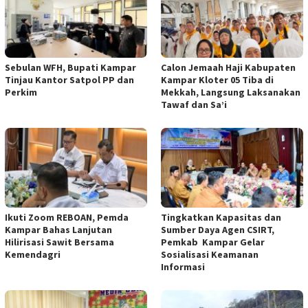
Sebulan WFH, Bupati Kampar
Calon Jemaah Haji Kabupaten
Tinjau Kantor Satpol PP dan
Kampar Kloter 05 Tiba di
Perkim
Mekkah, Langsung Laksanakan
Tawaf dan Sa’i
Ikuti Zoom REBOAN, Pemda
Tingkatkan Kapasitas dan
Kampar Bahas Lanjutan
Sumber Daya Agen CSIRT,
Hilirisasi Sawit Bersama
Pemkab Kampar Gelar
Kemendagri
Sosialisasi Keamanan
Informasi