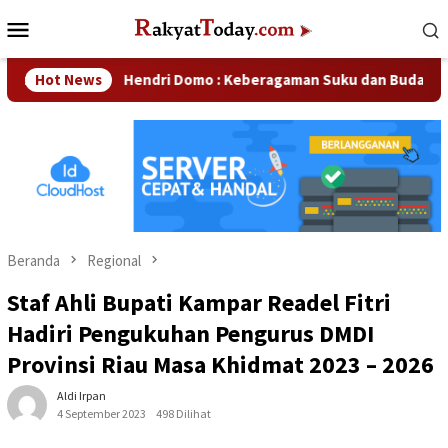
Loncat
Menu
ke
Mobile
konten
Hot News
Hendri Domo : Keberagaman Suku dan Budaya di Kampar
Beranda
Regional
Staf Ahli Bupati Kampar Readel Fitri
Hadiri Pengukuhan Pengurus DMDI
Provinsi Riau Masa Khidmat 2023 – 2026
Aldi Irpan
4 September 2023
498 Dilihat