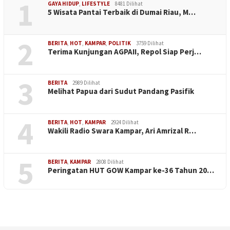
1
GAYA HIDUP
,
LIFESTYLE
8481 Dilihat
5 Wisata Pantai Terbaik di Dumai Riau, M…
2
BERITA
,
HOT
,
KAMPAR
,
POLITIK
3759 Dilihat
Terima Kunjungan AGPAII, Repol Siap Perj…
3
BERITA
2989 Dilihat
Melihat Papua dari Sudut Pandang Pasifik
4
BERITA
,
HOT
,
KAMPAR
2924 Dilihat
Wakili Radio Swara Kampar, Ari Amrizal R…
5
BERITA
,
KAMPAR
2808 Dilihat
Peringatan HUT GOW Kampar ke-36 Tahun 20…