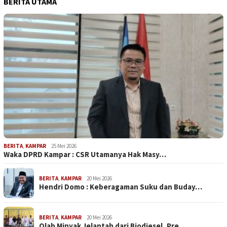
BERITA UTAMA
BERITA
,
KAMPAR
25 Mei 2026
Waka DPRD Kampar : CSR Utamanya Hak Masy…
BERITA
,
KAMPAR
20 Mei 2026
Hendri Domo : Keberagaman Suku dan Buday…
BERITA
,
KAMPAR
20 Mei 2026
Olah Minyak Jelantah dari Biodiesel, Pre…