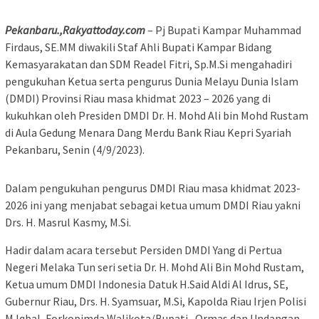
Pekanbaru.,Rakyattoday.com
– Pj Bupati Kampar Muhammad
Firdaus, SE.MM diwakili Staf Ahli Bupati Kampar Bidang
Kemasyarakatan dan SDM Readel Fitri, Sp.M.Si mengahadiri
pengukuhan Ketua serta pengurus Dunia Melayu Dunia Islam
(DMDI) Provinsi Riau masa khidmat 2023 – 2026 yang di
kukuhkan oleh Presiden DMDI Dr. H. Mohd Ali bin Mohd Rustam
di Aula Gedung Menara Dang Merdu Bank Riau Kepri Syariah
Pekanbaru, Senin (4/9/2023).
Dalam pengukuhan pengurus DMDI Riau masa khidmat 2023-
2026 ini yang menjabat sebagai ketua umum DMDI Riau yakni
Drs. H. Masrul Kasmy, M.Si.
Hadir dalam acara tersebut Persiden DMDI Yang di Pertua
Negeri Melaka Tun seri setia Dr. H. Mohd Ali Bin Mohd Rustam,
Ketua umum DMDI Indonesia Datuk H.Said Aldi Al Idrus, SE,
Gubernur Riau, Drs. H. Syamsuar, M.Si, Kapolda Riau Irjen Polisi
M.Iqbal, Forkopimda Walikota/Bupati , Ormas dan Undangan