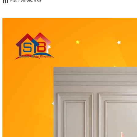
Post Views:
533