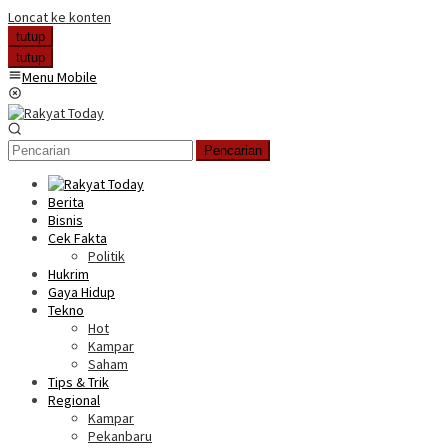
Loncat ke konten
tutup
tutup
Menu Mobile
Pencarian
Berita
Bisnis
Cek Fakta
Politik
Hukrim
Gaya Hidup
Tekno
Hot
Kampar
Saham
Tips & Trik
Regional
Kampar
Pekanbaru