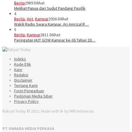
Berita
2989 Dilihat
Melihat Papua dari Sudut Pandang Pasifik
4
Berita
,
Hot
,
Kampar
2926 Dilihat
Wakili Radio Swara Kampar, Ari Amrizal R…
5
Berita
,
Kampar
2811 Dilihat
Peringatan HUT GOW Kampar ke-36 Tahun 20…
Indeks
Kode Etik
Karir
Redaksi
Disclaimer
Tentang Kami
Form Pengaduan
Pedoman Media Siber
Privacy Policy
Rakyat Today © 2022. Made with ☕ by MRI Indonesia
PT SWAARA MEDIA PERKASA