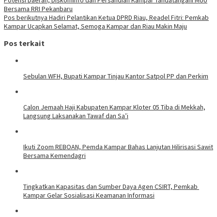
Bersama RRI Pekanbaru
Pos berikutnya
Hadiri Pelantikan Ketua DPRD Riau, Readel Fitri: Pemkab
Kampar Ucapkan Selamat, Semoga Kampar dan Riau Makin Maju
Pos terkait
Sebulan WFH, Bupati Kampar Tinjau Kantor Satpol PP dan Perkim
Calon Jemaah Haji Kabupaten Kampar Kloter 05 Tiba di Mekkah,
Langsung Laksanakan Tawaf dan Sa’i
Ikuti Zoom REBOAN, Pemda Kampar Bahas Lanjutan Hilirisasi Sawit
Bersama Kemendagri
Tingkatkan Kapasitas dan Sumber Daya Agen CSIRT, Pemkab
Kampar Gelar Sosialisasi Keamanan Informasi