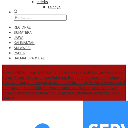
Indeks
Lainnya
REGIONAL
SUMATERA
JAWA
KALIMANTAN
SULAWESI
PAPUA
HALMAHERA & BALI
Hot News
Waka DPRD Kampar : CSR Utamanya Hak Masyarakat Sekitar Perusahaan
Hendri Domo : Keberagaman Suku dan Budaya di Kampar Jadi Kekuatan
Persaudaraan
Olah Minyak Jelantah dari Biodiesel, Prestasi Siswa MAN 5
Kampar Diapresiasi Eko Sutrisno
Komisi II DPRD Kampar Dorong SEB
Antar Kementerian
Ketua Komisi IV Minta Perusahaan Berbenah Terkait
Limbah