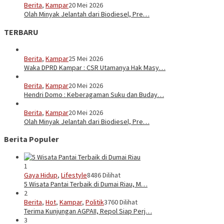
Berita
,
Kampar
20 Mei 2026
Olah Minyak Jelantah dari Biodiesel, Pre…
TERBARU
Berita
,
Kampar
25 Mei 2026
Waka DPRD Kampar : CSR Utamanya Hak Masy…
Berita
,
Kampar
20 Mei 2026
Hendri Domo : Keberagaman Suku dan Buday…
Berita
,
Kampar
20 Mei 2026
Olah Minyak Jelantah dari Biodiesel, Pre…
Berita Populer
1
Gaya Hidup
,
Lifestyle
8486 Dilihat
5 Wisata Pantai Terbaik di Dumai Riau, M…
2
Berita
,
Hot
,
Kampar
,
Politik
3760 Dilihat
Terima Kunjungan AGPAII, Repol Siap Perj…
3