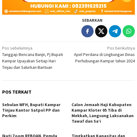
SEBARKAN
Navigasi
Pos sebelumnya
Pos berikutnya
Tanggap Bencana Banjir, Pj Bupati
Apel Perdana di Lingkungan Dinas
pos
Kampar Upayakan Setiap Hari
Perhubungan Kampar tahun 2024
Tinjau dan Salurkan Bantuan
POS TERKAIT
Sebulan WFH, Bupati Kampar
Calon Jemaah Haji Kabupaten
Tinjau Kantor Satpol PP dan
Kampar Kloter 05 Tiba di
Perkim
Mekkah, Langsung Laksanakan
Tawaf dan Sa’i
Ikuti Zoom REBOAN, Pemda
Tingkatkan Kapasitas dan