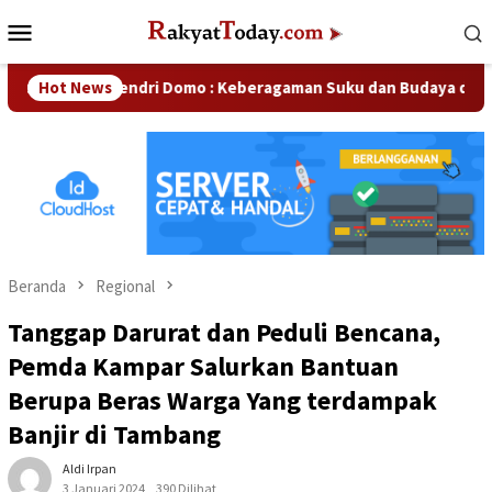
Loncat
Menu
ke
Mobile
konten
Hot News
Hendri Domo : Keberagaman Suku dan Budaya di Kampar J
Beranda
Regional
Tanggap Darurat dan Peduli Bencana,
Pemda Kampar Salurkan Bantuan
Berupa Beras Warga Yang terdampak
Banjir di Tambang
Aldi Irpan
3 Januari 2024
390 Dilihat