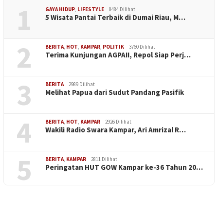
1
GAYA HIDUP
,
LIFESTYLE
8484 Dilihat
5 Wisata Pantai Terbaik di Dumai Riau, M…
2
BERITA
,
HOT
,
KAMPAR
,
POLITIK
3760 Dilihat
Terima Kunjungan AGPAII, Repol Siap Perj…
3
BERITA
2989 Dilihat
Melihat Papua dari Sudut Pandang Pasifik
4
BERITA
,
HOT
,
KAMPAR
2926 Dilihat
Wakili Radio Swara Kampar, Ari Amrizal R…
5
BERITA
,
KAMPAR
2811 Dilihat
Peringatan HUT GOW Kampar ke-36 Tahun 20…