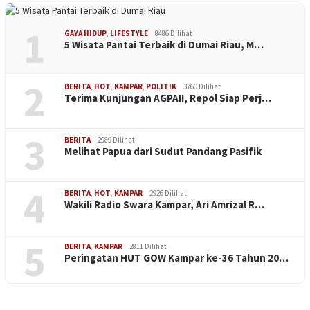
1
GAYA HIDUP
,
LIFESTYLE
8486 Dilihat
5 Wisata Pantai Terbaik di Dumai Riau, M…
2
BERITA
,
HOT
,
KAMPAR
,
POLITIK
3760 Dilihat
Terima Kunjungan AGPAII, Repol Siap Perj…
3
BERITA
2989 Dilihat
Melihat Papua dari Sudut Pandang Pasifik
4
BERITA
,
HOT
,
KAMPAR
2926 Dilihat
Wakili Radio Swara Kampar, Ari Amrizal R…
5
BERITA
,
KAMPAR
2811 Dilihat
Peringatan HUT GOW Kampar ke-36 Tahun 20…