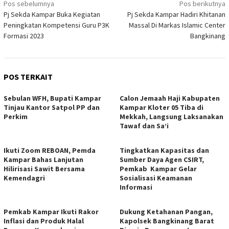
Navigasi
Pos sebelumnya
Pos berikutnya
Pj Sekda Kampar Buka Kegiatan
Pj Sekda Kampar Hadiri Khitanan
pos
Peningkatan Kompetensi Guru P3K
Massal Di Markas Islamic Center
Formasi 2023
Bangkinang
POS TERKAIT
Sebulan WFH, Bupati Kampar
Calon Jemaah Haji Kabupaten
Tinjau Kantor Satpol PP dan
Kampar Kloter 05 Tiba di
Perkim
Mekkah, Langsung Laksanakan
Tawaf dan Sa’i
Ikuti Zoom REBOAN, Pemda
Tingkatkan Kapasitas dan
Kampar Bahas Lanjutan
Sumber Daya Agen CSIRT,
Hilirisasi Sawit Bersama
Pemkab Kampar Gelar
Kemendagri
Sosialisasi Keamanan
Informasi
Pemkab Kampar Ikuti Rakor
Dukung Ketahanan Pangan,
Inflasi dan Produk Halal
Kapolsek Bangkinang Barat