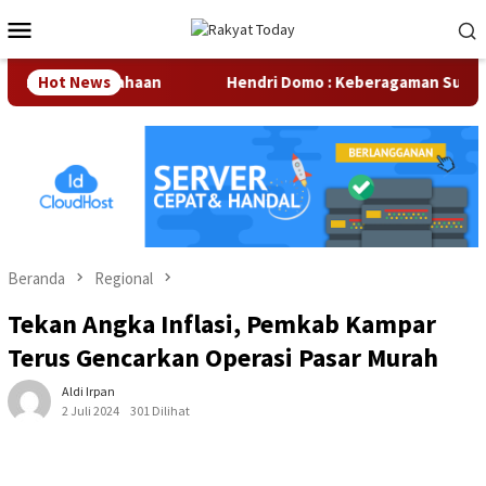
Loncat
Menu
ke
Mobile
konten
kitar Perusahaan
Hot News
Hendri Domo : Keberagaman Suku dan 
Beranda
Regional
Tekan Angka Inflasi, Pemkab Kampar
Terus Gencarkan Operasi Pasar Murah
Aldi Irpan
2 Juli 2024
301 Dilihat