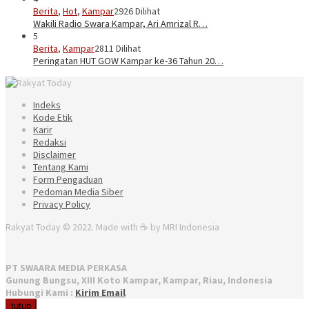
Berita
,
Hot
,
Kampar
2926 Dilihat
Wakili Radio Swara Kampar, Ari Amrizal R…
5
Berita
,
Kampar
2811 Dilihat
Peringatan HUT GOW Kampar ke-36 Tahun 20…
Indeks
Kode Etik
Karir
Redaksi
Disclaimer
Tentang Kami
Form Pengaduan
Pedoman Media Siber
Privacy Policy
Rakyat Today © 2022. Made with ☕ by MRI Indonesia
PT SWAARA MEDIA PERKASA
Gunung Bungsu, XIII Koto Kampar, Kampar, Riau, Indonesia
Hubungi Kami :
Kirim Email
tutup