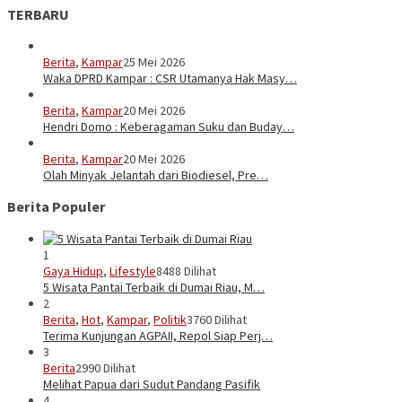
TERBARU
Berita
,
Kampar
25 Mei 2026
Waka DPRD Kampar : CSR Utamanya Hak Masy…
Berita
,
Kampar
20 Mei 2026
Hendri Domo : Keberagaman Suku dan Buday…
Berita
,
Kampar
20 Mei 2026
Olah Minyak Jelantah dari Biodiesel, Pre…
Berita Populer
1
Gaya Hidup
,
Lifestyle
8488 Dilihat
5 Wisata Pantai Terbaik di Dumai Riau, M…
2
Berita
,
Hot
,
Kampar
,
Politik
3760 Dilihat
Terima Kunjungan AGPAII, Repol Siap Perj…
3
Berita
2990 Dilihat
Melihat Papua dari Sudut Pandang Pasifik
4