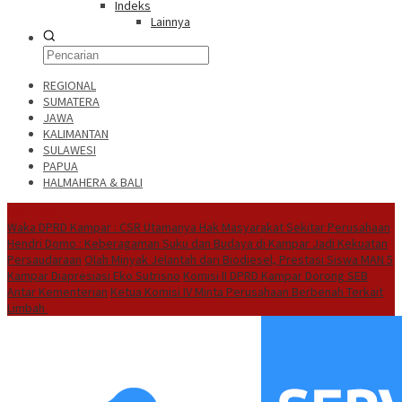
Indeks
Lainnya
REGIONAL
SUMATERA
JAWA
KALIMANTAN
SULAWESI
PAPUA
HALMAHERA & BALI
Hot News
Waka DPRD Kampar : CSR Utamanya Hak Masyarakat Sekitar Perusahaan
Hendri Domo : Keberagaman Suku dan Budaya di Kampar Jadi Kekuatan
Persaudaraan
Olah Minyak Jelantah dari Biodiesel, Prestasi Siswa MAN 5
Kampar Diapresiasi Eko Sutrisno
Komisi II DPRD Kampar Dorong SEB
Antar Kementerian
Ketua Komisi IV Minta Perusahaan Berbenah Terkait
Limbah