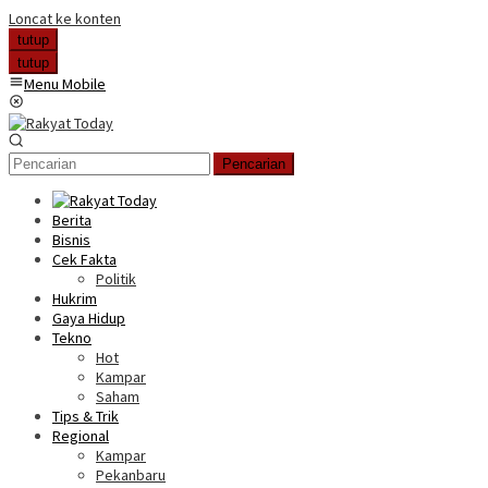
Loncat ke konten
tutup
tutup
Menu Mobile
Pencarian
Berita
Bisnis
Cek Fakta
Politik
Hukrim
Gaya Hidup
Tekno
Hot
Kampar
Saham
Tips & Trik
Regional
Kampar
Pekanbaru