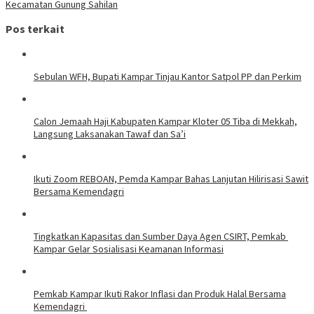
Kecamatan Gunung Sahilan
Pos terkait
Sebulan WFH, Bupati Kampar Tinjau Kantor Satpol PP dan Perkim
Calon Jemaah Haji Kabupaten Kampar Kloter 05 Tiba di Mekkah,
Langsung Laksanakan Tawaf dan Sa’i
Ikuti Zoom REBOAN, Pemda Kampar Bahas Lanjutan Hilirisasi Sawit
Bersama Kemendagri
Tingkatkan Kapasitas dan Sumber Daya Agen CSIRT, Pemkab
Kampar Gelar Sosialisasi Keamanan Informasi
Pemkab Kampar Ikuti Rakor Inflasi dan Produk Halal Bersama
Kemendagri