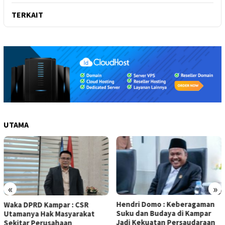
TERKAIT
UTAMA
«
»
Hendri Domo : Keberagaman
Olah Minyak Jelantah dari
Suku dan Budaya di Kampar
Biodiesel, Prestasi Siswa
Jadi Kekuatan Persaudaraan
5 Kampar Diapresiasi Eko