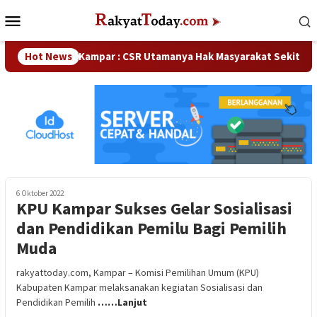
Loncat
Menu
ke
Mobile
konten
aka DPRD Kampar : CSR Utamanya Hak Masyarakat Sekitar Perus
Hot News
6 Oktober 2022
KPU Kampar Sukses Gelar Sosialisasi
dan Pendidikan Pemilu Bagi Pemilih
Muda
rakyattoday.com, Kampar – Komisi Pemilihan Umum (KPU)
Kabupaten Kampar melaksanakan kegiatan Sosialisasi dan
Pendidikan Pemilih
……Lanjut