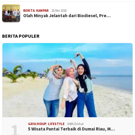
BERITA
,
KAMPAR
20 Mei 2026
Olah Minyak Jelantah dari Biodiesel, Pre…
BERITA POPULER
1
GAYA HIDUP
,
LIFESTYLE
8486 Dilihat
5 Wisata Pantai Terbaik di Dumai Riau, M…