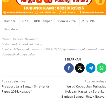
Kampar
KPU
KPU Kampar
Pemilu 2024
REGIONAL
Sosialisasi
Penulis: Redaksi Bekawan
Editor: Redaksi Rakyat Today
Sumber:
https://bekawan.com/2022/10/05/kpu-kampar-gelar-sosialisasi-
dan-pendidikan-pemilih/
SEBARKAN
Navigasi
Pos sebelumnya
Pos berikutnya
Freeport Janji Bangun Smelter di
Wujud Kepedulian Terhadap
pos
Papua 2024, Kenapa?
Nelayan, Haswinda Serahkan
Bantuan Sampan Untuk Nelayan