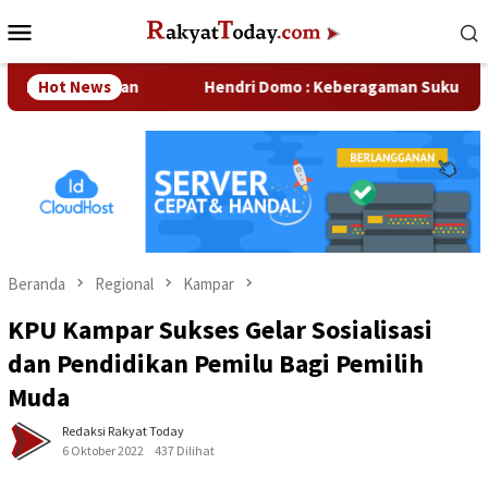
Loncat
Menu
ke
Mobile
konten
erusahaan
Hot News
Hendri Domo : Keberagaman Suku dan Budaya d
Beranda
Regional
Kampar
KPU Kampar Sukses Gelar Sosialisasi
dan Pendidikan Pemilu Bagi Pemilih
Muda
Redaksi Rakyat Today
6 Oktober 2022
437 Dilihat