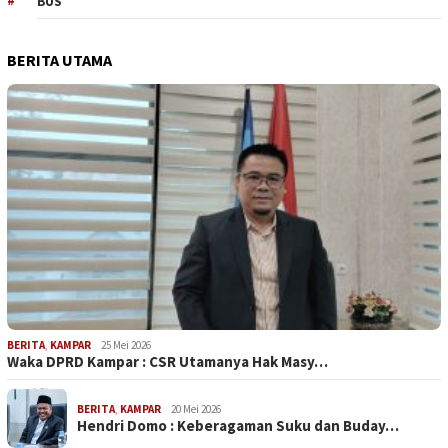
BUS
BERITA UTAMA
BERITA
,
KAMPAR
25 Mei 2026
Waka DPRD Kampar : CSR Utamanya Hak Masy…
BERITA
,
KAMPAR
20 Mei 2026
Hendri Domo : Keberagaman Suku dan Buday…