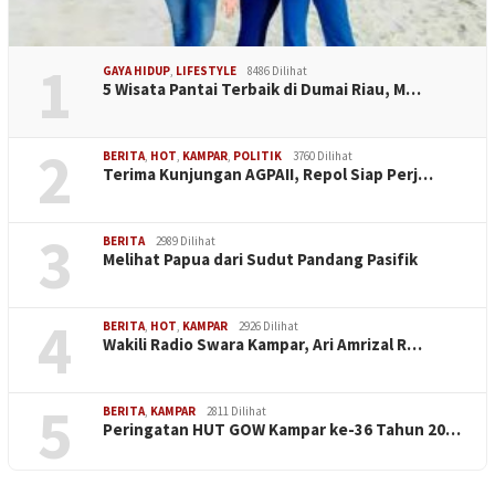
1
GAYA HIDUP
,
LIFESTYLE
8486 Dilihat
5 Wisata Pantai Terbaik di Dumai Riau, M…
2
BERITA
,
HOT
,
KAMPAR
,
POLITIK
3760 Dilihat
Terima Kunjungan AGPAII, Repol Siap Perj…
3
BERITA
2989 Dilihat
Melihat Papua dari Sudut Pandang Pasifik
4
BERITA
,
HOT
,
KAMPAR
2926 Dilihat
Wakili Radio Swara Kampar, Ari Amrizal R…
5
BERITA
,
KAMPAR
2811 Dilihat
Peringatan HUT GOW Kampar ke-36 Tahun 20…