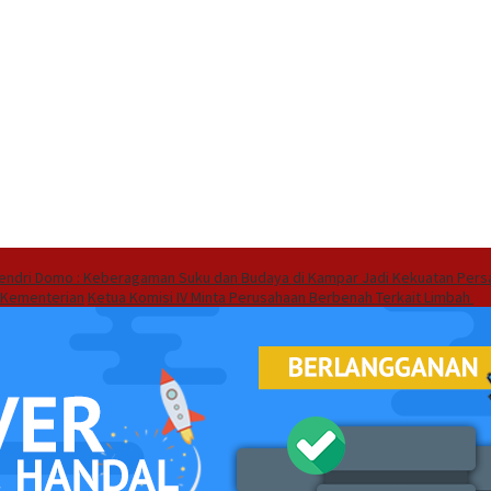
endri Domo : Keberagaman Suku dan Budaya di Kampar Jadi Kekuatan Pers
 Kementerian
Ketua Komisi IV Minta Perusahaan Berbenah Terkait Limbah