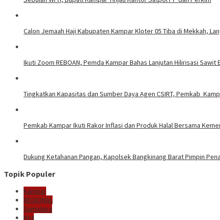
Calon Jemaah Haji Kabupaten Kampar Kloter 05 Tiba di Mekkah, La
Ikuti Zoom REBOAN, Pemda Kampar Bahas Lanjutan Hilirisasi Sawi
Tingkatkan Kapasitas dan Sumber Daya Agen CSIRT, Pemkab Kampar
Pemkab Kampar Ikuti Rakor Inflasi dan Produk Halal Bersama Kem
Dukung Ketahanan Pangan, Kapolsek Bangkinang Barat Pimpin Pe
Topik Populer
Kampar
REGIONAL
Sumatera
Hot