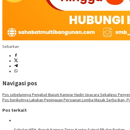
Sebarkan
Navigasi pos
Pos sebelumnya
Penjabat Bupati Kampar Hadiri Upacara Sekaligus Penyer
Pos berikutnya
Lakukan Peninjauan Persiapan Lomba Masak Serba Ikan, Pj 
Pos terkait
Sebulan WFH, Bupati Kampar Tinjau Kantor Satpol PP dan Perkim