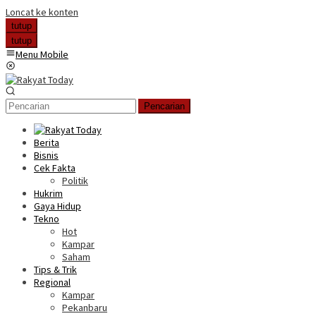
Loncat ke konten
tutup
tutup
Menu Mobile
Pencarian
Berita
Bisnis
Cek Fakta
Politik
Hukrim
Gaya Hidup
Tekno
Hot
Kampar
Saham
Tips & Trik
Regional
Kampar
Pekanbaru