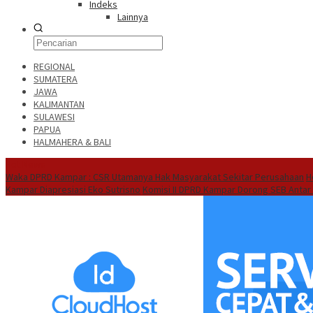
Indeks
Lainnya
REGIONAL
SUMATERA
JAWA
KALIMANTAN
SULAWESI
PAPUA
HALMAHERA & BALI
Hot News
Waka DPRD Kampar : CSR Utamanya Hak Masyarakat Sekitar Perusahaan
H
Kampar Diapresiasi Eko Sutrisno
Komisi II DPRD Kampar Dorong SEB Antar