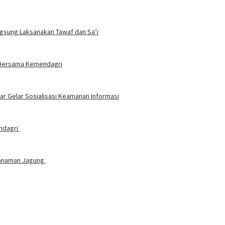
ngsung Laksanakan Tawaf dan Sa’i
t Bersama Kemendagri
 Gelar Sosialisasi Keamanan Informasi
endagri
nanaman Jagung