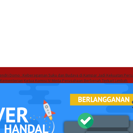
endri Domo : Keberagaman Suku dan Budaya di Kampar Jadi Kekuatan Pers
 Kementerian
Ketua Komisi IV Minta Perusahaan Berbenah Terkait Limbah