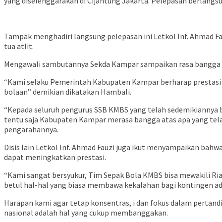
yang diselenggarakan di Cijantung Jakarta. Pelepasan berlangs
Tampak menghadiri langsung pelepasan ini Letkol Inf. Ahmad Fa
tua atlit.
Mengawali sambutannya Sekda Kampar sampaikan rasa bangga dan
“Kami selaku Pemerintah Kabupaten Kampar berharap prestasi 
bolaan” demikian dikatakan Hambali.
“Kepada seluruh pengurus SSB KMBS yang telah sedemikiannya b
tentu saja Kabupaten Kampar merasa bangga atas apa yang te
pengarahannya.
Disis lain Letkol Inf. Ahmad Fauzi juga ikut menyampaikan bah
dapat meningkatkan prestasi.
“Kami sangat bersyukur, Tim Sepak Bola KMBS bisa mewakili Ria
betul hal-hal yang biasa membawa kekalahan bagi kontingen ada
Harapan kami agar tetap konsentras, i dan fokus dalam pertand
nasional adalah hal yang cukup membanggakan.