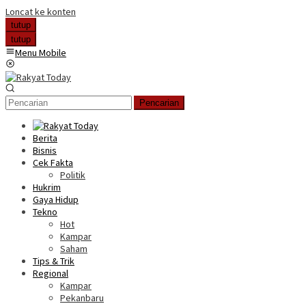
Loncat ke konten
tutup
tutup
Menu Mobile
Pencarian
Berita
Bisnis
Cek Fakta
Politik
Hukrim
Gaya Hidup
Tekno
Hot
Kampar
Saham
Tips & Trik
Regional
Kampar
Pekanbaru