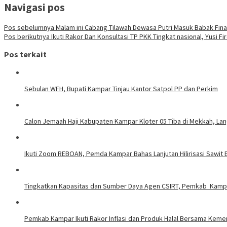
Navigasi pos
Pos sebelumnya
Malam ini Cabang Tilawah Dewasa Putri Masuk Babak Fi
Pos berikutnya
Ikuti Rakor Dan Konsultasi TP PKK Tingkat nasional, Yusi
Pos terkait
Sebulan WFH, Bupati Kampar Tinjau Kantor Satpol PP dan Perkim
Calon Jemaah Haji Kabupaten Kampar Kloter 05 Tiba di Mekkah, La
Ikuti Zoom REBOAN, Pemda Kampar Bahas Lanjutan Hilirisasi Sawi
Tingkatkan Kapasitas dan Sumber Daya Agen CSIRT, Pemkab Kampar
Pemkab Kampar Ikuti Rakor Inflasi dan Produk Halal Bersama Kem