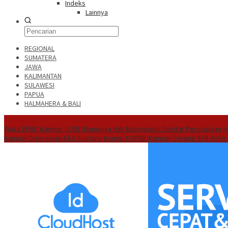
Indeks
Lainnya
REGIONAL
SUMATERA
JAWA
KALIMANTAN
SULAWESI
PAPUA
HALMAHERA & BALI
Hot News
Waka DPRD Kampar : CSR Utamanya Hak Masyarakat Sekitar Perusahaan
H
Kampar Diapresiasi Eko Sutrisno
Komisi II DPRD Kampar Dorong SEB Antar