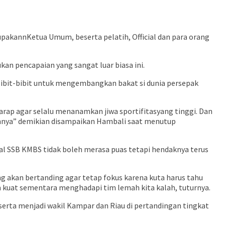
upakannKetua Umum, beserta pelatih, Official dan para orang
n pencapaian yang sangat luar biasa ini.
ibit-bibit untuk mengembangkan bakat si dunia persepak
rap agar selalu menanamkan jiwa sportifitasyang tinggi. Dan
hnya” demikian disampaikan Hambali saat menutup
al SSB KMBS tidak boleh merasa puas tetapi hendaknya terus
g akan bertanding agar tetap fokus karena kuta harus tahu
m kuat sementara menghadapi tim lemah kita kalah, tuturnya.
erta menjadi wakil Kampar dan Riau di pertandingan tingkat