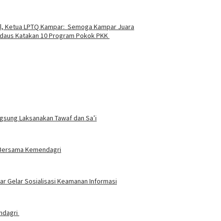
nal, Ketua LPTQ Kampar: Semoga Kampar Juara
 Firdaus Katakan 10 Program Pokok PKK
ngsung Laksanakan Tawaf dan Sa’i
t Bersama Kemendagri
 Gelar Sosialisasi Keamanan Informasi
endagri