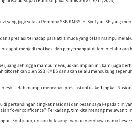
ung di Balau Bupati Kampar pada Kamis Sore (16/11/2023).
uzi yang juga selaku Pembina SSB KMBS, H. Syofyan, SE yang mer
 apresiasi terhadap para atlit muda yang telah mampu melakuka
ini dapat menjadi motivasi dan penyemangat dalam melahirkan b
erjuang sehingga mampu mewujudkan impian ini, kami juga berha
lah ditorehkan oleh SSB KMBS dan akan selalu mendukung sepenu
wa meski telah mampu mencapau prestasi untuk ke Tingkat Nasion
u di pertandingan tingkat nasional dan pesan saya kepada tim yan
lah ‘’over confidence’’. Terkadang, tim kita menang melawan ti
ingan. Soal juara, urusan belakang, namun membawa nama besar s