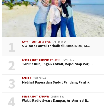
1
GAYA HIDUP
,
LIFESTYLE
8481 Dilihat
5 Wisata Pantai Terbaik di Dumai Riau, M…
2
BERITA
,
HOT
,
KAMPAR
,
POLITIK
3759 Dilihat
Terima Kunjungan AGPAII, Repol Siap Perj…
3
BERITA
2989 Dilihat
Melihat Papua dari Sudut Pandang Pasifik
4
BERITA
,
HOT
,
KAMPAR
2924 Dilihat
Wakili Radio Swara Kampar, Ari Amrizal R…