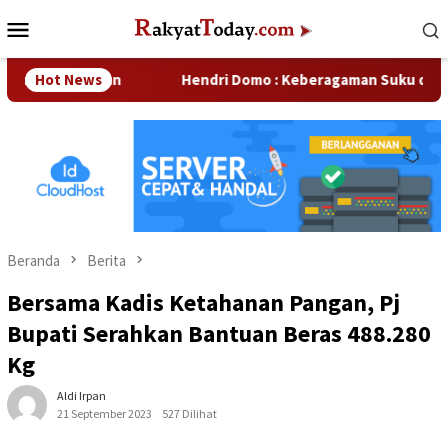
Loncat
Menu
ke
Mobile
konten
rusahaan
Hot News
Hendri Domo : Keberagaman Suku dan Budaya di
Beranda
Berita
Bersama Kadis Ketahanan Pangan, Pj
Bupati Serahkan Bantuan Beras 488.280
Kg
Aldi Irpan
21 September 2023
527 Dilihat