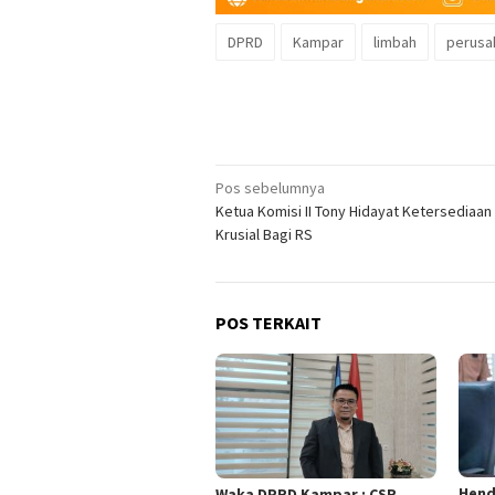
DPRD
Kampar
limbah
perusa
Navigasi
Pos sebelumnya
Ketua Komisi II Tony Hidayat Ketersediaan
pos
Krusial Bagi RS
POS TERKAIT
Hend
Waka DPRD Kampar : CSR