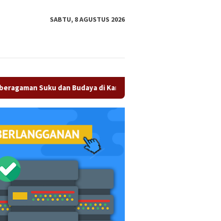
tutup
SABTU, 8 AGUSTUS 2026
 dan Budaya di Kampar Jadi Kekuatan Persaudaraan
Olah