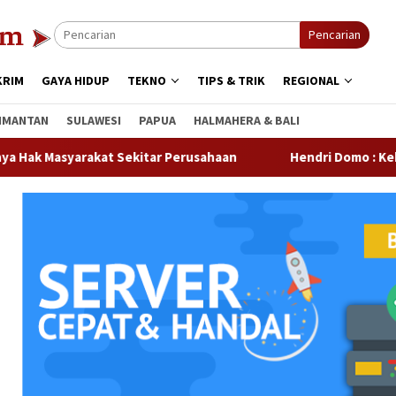
Pencarian
KRIM
GAYA HIDUP
TEKNO
TIPS & TRIK
REGIONAL
IMANTAN
SULAWESI
PAPUA
HALMAHERA & BALI
at Sekitar Perusahaan
Hendri Domo : Keberagaman Suku