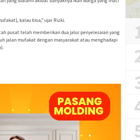
an yang dialami akibat banyaknya ikan warga yang mati
kat), kalau bisa,” ujar Rizki.
h pusat telah memberikan dua jalur penyelesaian yang
puh jalan mufakat dengan masyarakat atau menghadapi
).