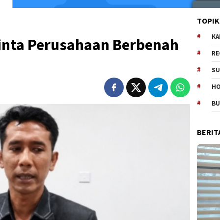
TOPIK
KA
Minta Perusahaan Berbenah
RE
SU
H
B
BERIT