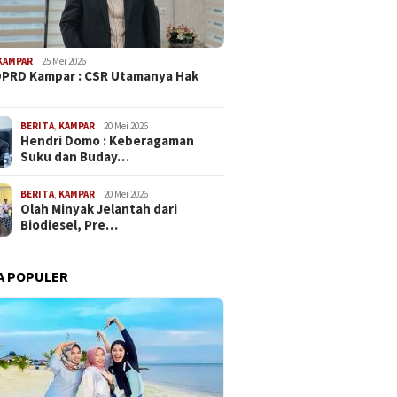
KAMPAR
25 Mei 2026
PRD Kampar : CSR Utamanya Hak
…
BERITA
,
KAMPAR
20 Mei 2026
Hendri Domo : Keberagaman
Suku dan Buday…
BERITA
,
KAMPAR
20 Mei 2026
Olah Minyak Jelantah dari
Biodiesel, Pre…
A POPULER