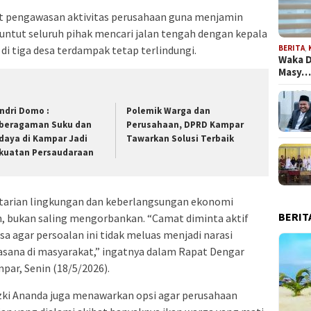
 pengawasan aktivitas perusahaan guna menjamin
ntut seluruh pihak mencari jalan tengah dengan kepala
di tiga desa terdampak tetap terlindungi.
BERITA
,
Waka D
Masy
ndri Domo :
Polemik Warga dan
beragaman Suku dan
Perusahaan, DPRD Kampar
daya di Kampar Jadi
Tawarkan Solusi Terbaik
kuatan Persaudaraan
arian lingkungan dan keberlangsungan ekonomi
BERIT
n, bukan saling mengorbankan. “Camat diminta aktif
a agar persoalan ini tidak meluas menjadi narasi
asana di masyarakat,” ingatnya dalam Rapat Dengar
ar, Senin (18/5/2026).
ki Ananda juga menawarkan opsi agar perusahaan