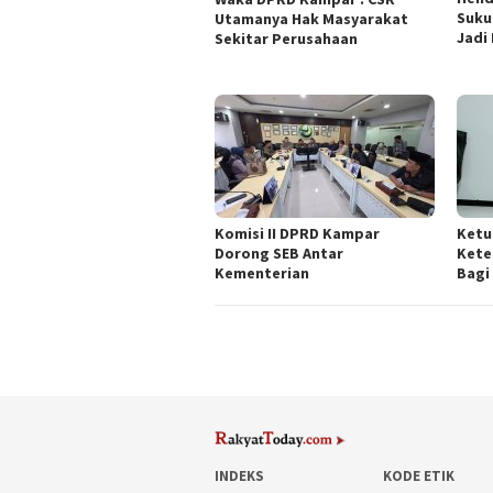
Suku
Utamanya Hak Masyarakat
Jadi
Sekitar Perusahaan
Komisi II DPRD Kampar
Ketu
Dorong SEB Antar
Kete
Kementerian
Bagi
INDEKS
KODE ETIK