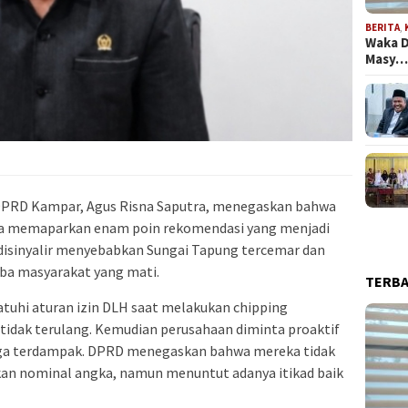
BERITA
,
Waka D
Masy
 DPRD Kampar, Agus Risna Saputra, menegaskan bahwa
 Ia memaparkan enam poin rekomendasi yang menjadi
 disinyalir menyebabkan Sungai Tapung tercemar dan
a masyarakat yang mati.
TERB
tuhi aturan izin DLH saat melakukan chipping
tidak terulang. Kemudian perusahaan diminta proaktif
ga terdampak. DPRD menegaskan bahwa mereka tidak
n nominal angka, namun menuntut adanya itikad baik