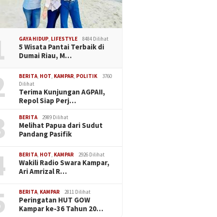
1
GAYA HIDUP
,
LIFESTYLE
8484 Dilihat
5 Wisata Pantai Terbaik di
Dumai Riau, M…
2
BERITA
,
HOT
,
KAMPAR
,
POLITIK
3760
Dilihat
Terima Kunjungan AGPAII,
Repol Siap Perj…
3
BERITA
2989 Dilihat
Melihat Papua dari Sudut
Pandang Pasifik
4
BERITA
,
HOT
,
KAMPAR
2926 Dilihat
Wakili Radio Swara Kampar,
Ari Amrizal R…
5
BERITA
,
KAMPAR
2811 Dilihat
Peringatan HUT GOW
Kampar ke-36 Tahun 20…