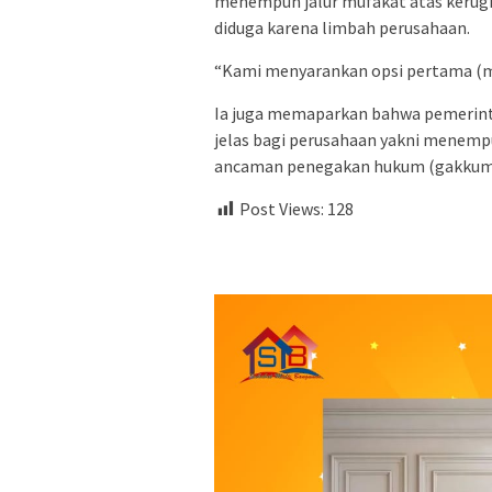
menempuh jalur mufakat atas kerugi
diduga karena limbah perusahaan.
“Kami menyarankan opsi pertama (mufa
Ia juga memaparkan bahwa pemerinta
jelas bagi perusahaan yakni menem
ancaman penegakan hukum (gakkum
Post Views:
128