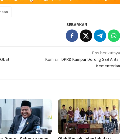
haan
SEBARKAN
Pos berikutnya
 Obat
Komisi II DPRD Kampar Dorong SEB Antar
Kementerian
ri Domo : Keberagaman
Olah Minyak Jelantah dari