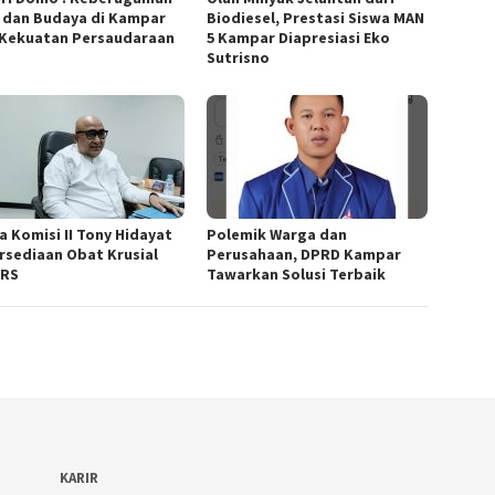
 dan Budaya di Kampar
Biodiesel, Prestasi Siswa MAN
 Kekuatan Persaudaraan
5 Kampar Diapresiasi Eko
Sutrisno
a Komisi II Tony Hidayat
Polemik Warga dan
rsediaan Obat Krusial
Perusahaan, DPRD Kampar
 RS
Tawarkan Solusi Terbaik
KARIR