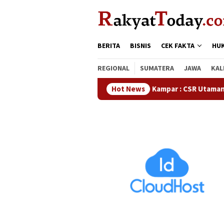
Loncat
tutup
ke
konten
BERITA
BISNIS
CEK FAKTA
HU
REGIONAL
SUMATERA
JAWA
KAL
Waka DPRD Kampar : CSR Utamanya Hak Masyarak
Hot News