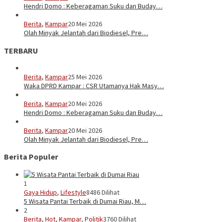
Hendri Domo : Keberagaman Suku dan Buday…
Berita
,
Kampar
20 Mei 2026
Olah Minyak Jelantah dari Biodiesel, Pre…
TERBARU
Berita
,
Kampar
25 Mei 2026
Waka DPRD Kampar : CSR Utamanya Hak Masy…
Berita
,
Kampar
20 Mei 2026
Hendri Domo : Keberagaman Suku dan Buday…
Berita
,
Kampar
20 Mei 2026
Olah Minyak Jelantah dari Biodiesel, Pre…
Berita Populer
1
Gaya Hidup
,
Lifestyle
8486 Dilihat
5 Wisata Pantai Terbaik di Dumai Riau, M…
2
Berita
,
Hot
,
Kampar
,
Politik
3760 Dilihat