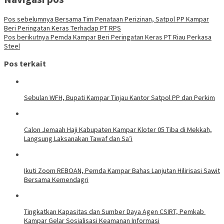
Pos sebelumnya
Bersama Tim Penataan Perizinan, Satpol PP Kampar
Beri Peringatan Keras Terhadap PT RPS
Pos berikutnya
Pemda Kampar Beri Peringatan Keras PT Riau Perkasa
Steel
Pos terkait
Sebulan WFH, Bupati Kampar Tinjau Kantor Satpol PP dan Perkim
Calon Jemaah Haji Kabupaten Kampar Kloter 05 Tiba di Mekkah,
Langsung Laksanakan Tawaf dan Sa’i
Ikuti Zoom REBOAN, Pemda Kampar Bahas Lanjutan Hilirisasi Sawit
Bersama Kemendagri
Tingkatkan Kapasitas dan Sumber Daya Agen CSIRT, Pemkab
Kampar Gelar Sosialisasi Keamanan Informasi