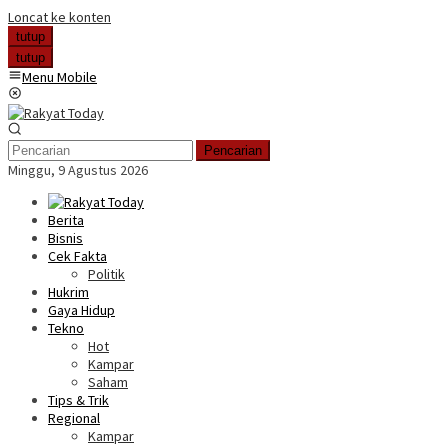
Loncat ke konten
tutup
tutup
Menu Mobile
Pencarian
Minggu, 9 Agustus 2026
Berita
Bisnis
Cek Fakta
Politik
Hukrim
Gaya Hidup
Tekno
Hot
Kampar
Saham
Tips & Trik
Regional
Kampar