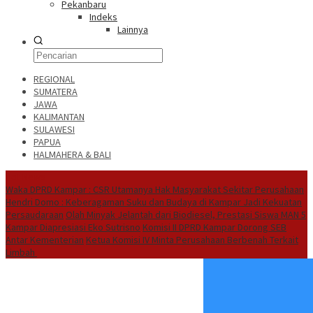
Pekanbaru
Indeks
Lainnya
REGIONAL
SUMATERA
JAWA
KALIMANTAN
SULAWESI
PAPUA
HALMAHERA & BALI
Hot News
Waka DPRD Kampar : CSR Utamanya Hak Masyarakat Sekitar Perusahaan
Hendri Domo : Keberagaman Suku dan Budaya di Kampar Jadi Kekuatan
Persaudaraan
Olah Minyak Jelantah dari Biodiesel, Prestasi Siswa MAN 5
Kampar Diapresiasi Eko Sutrisno
Komisi II DPRD Kampar Dorong SEB
Antar Kementerian
Ketua Komisi IV Minta Perusahaan Berbenah Terkait
Limbah