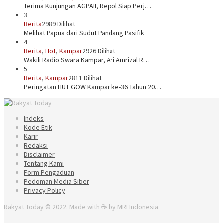
Terima Kunjungan AGPAII, Repol Siap Perj…
3
Berita
2989 Dilihat
Melihat Papua dari Sudut Pandang Pasifik
4
Berita
,
Hot
,
Kampar
2926 Dilihat
Wakili Radio Swara Kampar, Ari Amrizal R…
5
Berita
,
Kampar
2811 Dilihat
Peringatan HUT GOW Kampar ke-36 Tahun 20…
Indeks
Kode Etik
Karir
Redaksi
Disclaimer
Tentang Kami
Form Pengaduan
Pedoman Media Siber
Privacy Policy
Rakyat Today © 2022. Made with ☕ by MRI Indonesia