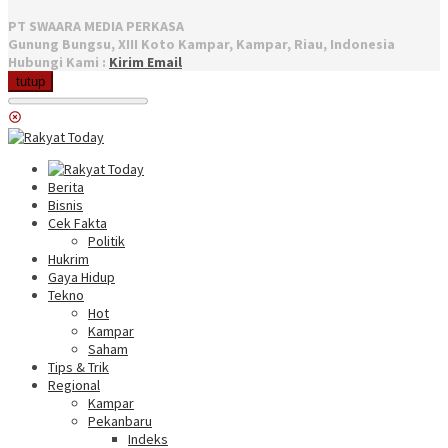
PT SWAARA MEDIA PERKASA
Gunung Bungsu, XIII Koto Kampar, Kampar, Riau, Indonesia
Hubungi Kami :
Kirim Email
tutup
Berita
Bisnis
Cek Fakta
Politik
Hukrim
Gaya Hidup
Tekno
Hot
Kampar
Saham
Tips & Trik
Regional
Kampar
Pekanbaru
Indeks