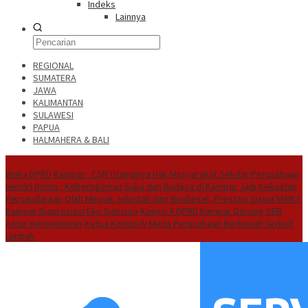
Indeks
Lainnya
REGIONAL
SUMATERA
JAWA
KALIMANTAN
SULAWESI
PAPUA
HALMAHERA & BALI
Hot News
Waka DPRD Kampar : CSR Utamanya Hak Masyarakat Sekitar Perusahaan
Hendri Domo : Keberagaman Suku dan Budaya di Kampar Jadi Kekuatan
Persaudaraan
Olah Minyak Jelantah dari Biodiesel, Prestasi Siswa MAN 5
Kampar Diapresiasi Eko Sutrisno
Komisi II DPRD Kampar Dorong SEB
Antar Kementerian
Ketua Komisi IV Minta Perusahaan Berbenah Terkait
Limbah