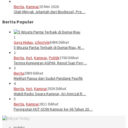
Berita
,
Kampar
20 Mei 2026
Olah Minyak Jelantah dari Biodiesel, Pre…
Berita Populer
1
Gaya Hidup
,
Lifestyle
8486 Dilihat
5 Wisata Pantai Terbaik di Dumai Riau, M…
2
Berita
,
Hot
,
Kampar
,
Politik
3760 Dilihat
Terima Kunjungan AGPAII, Repol Siap Perj…
3
Berita
2989 Dilihat
Melihat Papua dari Sudut Pandang Pasifik
4
Berita
,
Hot
,
Kampar
2926 Dilihat
Wakili Radio Swara Kampar, Ari Amrizal R…
5
Berita
,
Kampar
2811 Dilihat
Peringatan HUT GOW Kampar ke-36 Tahun 20…
Indeks