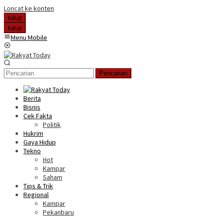
Loncat ke konten
tutup
tutup
Menu Mobile
Pencarian
Berita
Bisnis
Cek Fakta
Politik
Hukrim
Gaya Hidup
Tekno
Hot
Kampar
Saham
Tips & Trik
Regional
Kampar
Pekanbaru