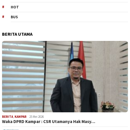
HOT
BUS
BERITA UTAMA
BERITA
,
KAMPAR
25 Mei 2026
Waka DPRD Kampar : CSR Utamanya Hak Masy…