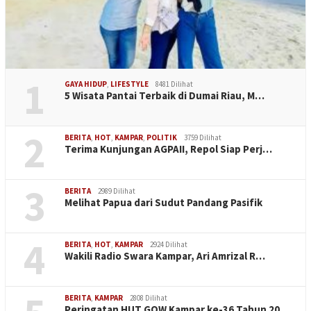
1
GAYA HIDUP
,
LIFESTYLE
8481 Dilihat
5 Wisata Pantai Terbaik di Dumai Riau, M…
2
BERITA
,
HOT
,
KAMPAR
,
POLITIK
3759 Dilihat
Terima Kunjungan AGPAII, Repol Siap Perj…
3
BERITA
2989 Dilihat
Melihat Papua dari Sudut Pandang Pasifik
4
BERITA
,
HOT
,
KAMPAR
2924 Dilihat
Wakili Radio Swara Kampar, Ari Amrizal R…
BERITA
,
KAMPAR
2808 Dilihat
Peringatan HUT GOW Kampar ke-36 Tahun 20…