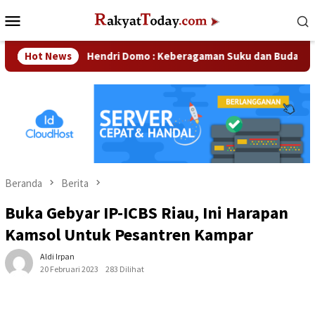
Loncat
Menu
ke
Mobile
konten
Hot News
Hendri Domo : Keberagaman Suku dan Budaya di Kampar
Beranda
Berita
Buka Gebyar IP-ICBS Riau, Ini Harapan
Kamsol Untuk Pesantren Kampar
Aldi Irpan
20 Februari 2023
283 Dilihat