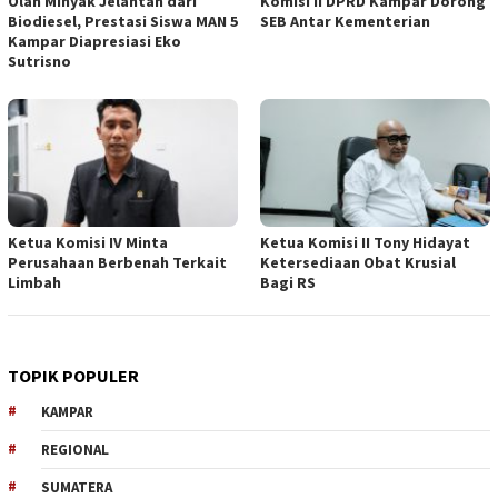
Olah Minyak Jelantah dari
Komisi II DPRD Kampar Dorong
Biodiesel, Prestasi Siswa MAN 5
SEB Antar Kementerian
Kampar Diapresiasi Eko
Sutrisno
Ketua Komisi IV Minta
Ketua Komisi II Tony Hidayat
Perusahaan Berbenah Terkait
Ketersediaan Obat Krusial
Limbah
Bagi RS
TOPIK POPULER
KAMPAR
REGIONAL
SUMATERA