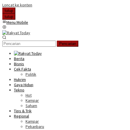
Loncat ke konten
tutup
tutup
Menu Mobile
Pencarian
Berita
Bisnis
Cek Fakta
Politik
Hukrim
Gaya Hidup
Tekno
Hot
Kampar
Saham
Tips & Trik
Regional
Kampar
Pekanbaru