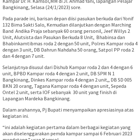
Kampar Dr. H. Kamsol,MM di Jl. Ahmad Yani, lapangan Pelajar
Bangkinang, Selasa (24/1/2023) sore.
Pada parade ini, barisan depan diisi pasukan berkuda dari Yonif
132 Bima Sakti Salo, Kemudian dilanjutkan dengan Marching
Band Andika Praja sebanyak 60 orang personil, Jeef Willys 2
Unit, Alutsista dan Pasukan Berkuda 8 Unit, Bhabinsa dan
Bhabinkamtibmas roda 2 dengan 50 unit, Polres Kampar roda 4
dengan 3 unit, DB Dahrun Nahdaha 50 orang, Satpol PP roda 2
dan 4 dengan 7 unit.
Selanjutnya disusul dari Dishub Kampar roda 2 dan 4 dengan 6
unit, BPBD Kampar roda 4 dengan 2 unit, DB SPM N 1
Bangkinang, Dinkes Kampar roda 4 dengan 2 unit,, DB SD 005
BKN 20 orang, Tagana Kampar roda 4 dengan unit, Sepeda
Ontel 2 unit, serta IOF sebanyak 30 unit yang finish di
Lapangan Mardeka Bangkinang.
Dalam arahannya, Pj Bupati menyampaikan apresiasinya atas
kegiatan ini.
“ini adalah kegiatan pertama dalam berbagai kegiatan yang
akan diselenggarakan pemda kampar sampai 6 Februari 2023
mendatang,” ucap Kamsol.