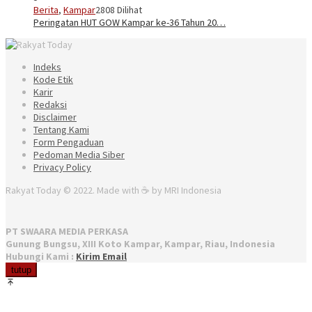
Berita
,
Kampar
2808 Dilihat
Peringatan HUT GOW Kampar ke-36 Tahun 20…
Indeks
Kode Etik
Karir
Redaksi
Disclaimer
Tentang Kami
Form Pengaduan
Pedoman Media Siber
Privacy Policy
Rakyat Today © 2022. Made with ☕ by MRI Indonesia
PT SWAARA MEDIA PERKASA
Gunung Bungsu, XIII Koto Kampar, Kampar, Riau, Indonesia
Hubungi Kami :
Kirim Email
tutup