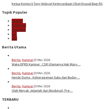
Ketua Komisi II Tony Hidayat Ketersediaan Obat Krusial Bagi RS
Topik Populer
Kampar
REGIONAL
Sumatera
Hot
Bus
Berita Utama
Berita
,
Kampar
25 Mei 2026
Waka DPRD Kampar : CSR Utamanya Hak Masy…
Berita
,
Kampar
20 Mei 2026
Hendri Domo : Keberagaman Suku dan Buday…
Berita
,
Kampar
20 Mei 2026
Olah Minyak Jelantah dari Biodiesel, Pre…
TERBARU