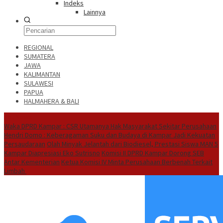
Indeks
Lainnya
REGIONAL
SUMATERA
JAWA
KALIMANTAN
SULAWESI
PAPUA
HALMAHERA & BALI
Hot News
Waka DPRD Kampar : CSR Utamanya Hak Masyarakat Sekitar Perusahaan
Hendri Domo : Keberagaman Suku dan Budaya di Kampar Jadi Kekuatan
Persaudaraan
Olah Minyak Jelantah dari Biodiesel, Prestasi Siswa MAN 5
Kampar Diapresiasi Eko Sutrisno
Komisi II DPRD Kampar Dorong SEB
Antar Kementerian
Ketua Komisi IV Minta Perusahaan Berbenah Terkait
Limbah