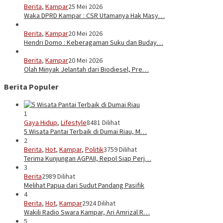
Berita
,
Kampar
25 Mei 2026
Waka DPRD Kampar : CSR Utamanya Hak Masy…
Berita
,
Kampar
20 Mei 2026
Hendri Domo : Keberagaman Suku dan Buday…
Berita
,
Kampar
20 Mei 2026
Olah Minyak Jelantah dari Biodiesel, Pre…
Berita Populer
1
Gaya Hidup
,
Lifestyle
8481 Dilihat
5 Wisata Pantai Terbaik di Dumai Riau, M…
2
Berita
,
Hot
,
Kampar
,
Politik
3759 Dilihat
Terima Kunjungan AGPAII, Repol Siap Perj…
3
Berita
2989 Dilihat
Melihat Papua dari Sudut Pandang Pasifik
4
Berita
,
Hot
,
Kampar
2924 Dilihat
Wakili Radio Swara Kampar, Ari Amrizal R…
5