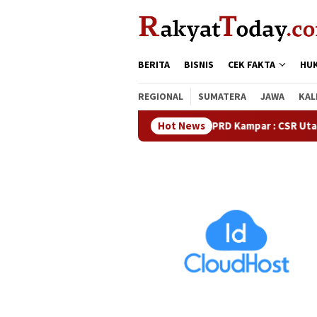
Loncat
tutup
ke
konten
BERITA
BISNIS
CEK FAKTA
HU
REGIONAL
SUMATERA
JAWA
KAL
Waka DPRD Kampar : CSR Utamanya Hak M
Hot News