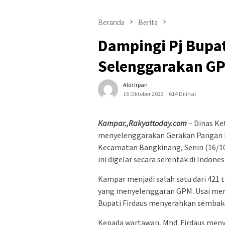
Beranda
Berita
Dampingi Pj Bupa
Selenggarakan G
Aldi Irpan
16 Oktober 2023
614 Dilihat
Kampar.,Rakyattoday.com
– Dinas K
menyelenggarakan Gerakan Pangan M
Kecamatan Bangkinang, Senin (16/10)
ini digelar secara serentak di Indones
Kampar menjadi salah satu dari 421 t
yang menyelenggaran GPM. Usai men
Bupati Firdaus menyerahkan sembak
Kepada wartawan, Mhd. Firdaus me