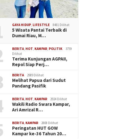
1
GAYA HIDUP
,
LIFESTYLE
8481 Dilihat
5 Wisata Pantai Terbaik di
Dumai Riau, M…
2
BERITA
,
HOT
,
KAMPAR
,
POLITIK
3759
Dilihat
Terima Kunjungan AGPAII,
Repol Siap Perj…
3
BERITA
2989 Dilihat
Melihat Papua dari Sudut
Pandang Pasifik
4
BERITA
,
HOT
,
KAMPAR
2924 Dilihat
Wakili Radio Swara Kampar,
Ari Amrizal R…
5
BERITA
,
KAMPAR
2808 Dilihat
Peringatan HUT GOW
Kampar ke-36 Tahun 20…