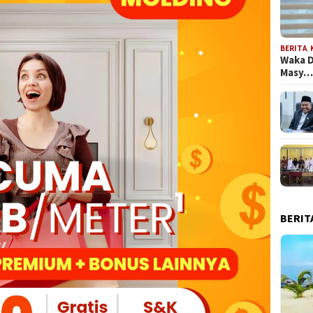
BERITA
,
Waka D
Masy
BERIT