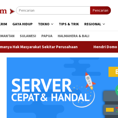
Pencarian
KRIM
GAYA HIDUP
TEKNO
TIPS & TRIK
REGIONAL
IMANTAN
SULAWESI
PAPUA
HALMAHERA & BALI
asyarakat Sekitar Perusahaan
Hendri Domo : Keberagama