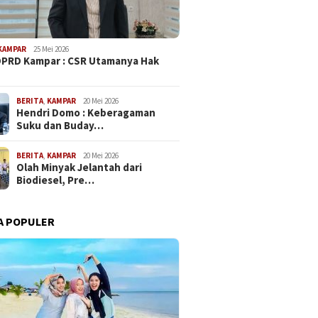
KAMPAR
25 Mei 2026
PRD Kampar : CSR Utamanya Hak
…
BERITA
,
KAMPAR
20 Mei 2026
Hendri Domo : Keberagaman
Suku dan Buday…
BERITA
,
KAMPAR
20 Mei 2026
Olah Minyak Jelantah dari
Biodiesel, Pre…
A POPULER