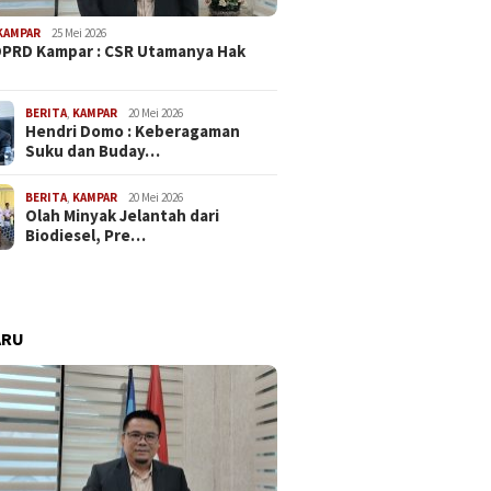
KAMPAR
25 Mei 2026
PRD Kampar : CSR Utamanya Hak
…
BERITA
,
KAMPAR
20 Mei 2026
Hendri Domo : Keberagaman
Suku dan Buday…
BERITA
,
KAMPAR
20 Mei 2026
Olah Minyak Jelantah dari
Biodiesel, Pre…
ARU