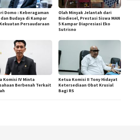
ri Domo : Keberagaman
Olah Minyak Jelantah dari
 dan Budaya di Kampar
Biodiesel, Prestasi Siswa MAN
 Kekuatan Persaudaraan
5 Kampar Diapresiasi Eko
Sutrisno
a Komisi IV Minta
Ketua Komisi II Tony Hidayat
sahaan Berbenah Terkait
Ketersediaan Obat Krusial
bah
Bagi RS