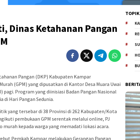
TOPIK
KA
ti, Dinas Ketahanan Pangan
RE
PM
SU
H
B
etahanan Pangan (DKP) Kabupaten Kampar
BERIT
urah (GPM) yang dipusatkan di Kantor Desa Muara Uwai
 pagi. Program yang diinisiasi Badan Pangan Nasional
ia di Hari Pangan Sedunia.
itik yang tersebar di 38 Provinsi di 262 Kabupaten/Kota
gikuti pembukaan GPM serentak melalui online, PJ
o murah kepada warga yang memadati lokasi acara.
nyebut Pemkab Kampar melakukan Gerangan Pangan