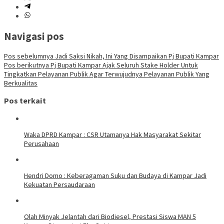
Navigasi pos
Pos sebelumnya
Jadi Saksi Nikah, Ini Yang Disampaikan Pj Bupati Kampar
Pos berikutnya
Pj Bupati Kampar Ajak Seluruh Stake Holder Untuk
Tingkatkan Pelayanan Publik Agar Terwujudnya Pelayanan Publik Yang
Berkualitas
Pos terkait
Waka DPRD Kampar : CSR Utamanya Hak Masyarakat Sekitar
Perusahaan
Hendri Domo : Keberagaman Suku dan Budaya di Kampar Jadi
Kekuatan Persaudaraan
Olah Minyak Jelantah dari Biodiesel, Prestasi Siswa MAN 5