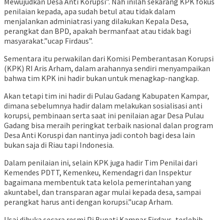
Mewujudkan Desa Anti Korupsi”. Nah inilah sekarang KPK fokus
penilaian kepada, apa sudah betul atau tidak dalam
menjalankan adminiatrasi yang dilakukan Kepala Desa,
perangkat dan BPD, apakah bermanfaat atau tidak bagi
masyarakat.”ucap Firdaus”.
Sementara itu perwakilan dari Komisi Pemberantasan Korupsi
(KPK) RI Aris Arham, dalam arahannya sendiri menyampaikan
bahwa tim KPK ini hadir bukan untuk menagkap-nangkap.
Akan tetapi tim ini hadir di Pulau Gadang Kabupaten Kampar,
dimana sebelumnya hadir dalam melakukan sosialisasi anti
korupsi, pembinaan serta saat ini penilaian agar Desa Pulau
Gadang bisa meraih peringkat terbaik nasional dalan program
Desa Anti Koruspi dan nantinya jadi contoh bagi desa lain
bukan saja di Riau tapi Indonesia.
Dalam penilaian ini, selain KPK juga hadir Tim Penilai dari
Kemendes PDTT, Kemenkeu, Kemendagri dan Inspektur
bagaimana membentuk tata kelola pemerintahan yang
akuntabel, dan transparan agar mulai kepada desa, sampai
perangkat harus anti dengan korupsi.”ucap Arham.
Usai dibuka secara resmi Pj Bupati Kampar Firdaus, terlebih