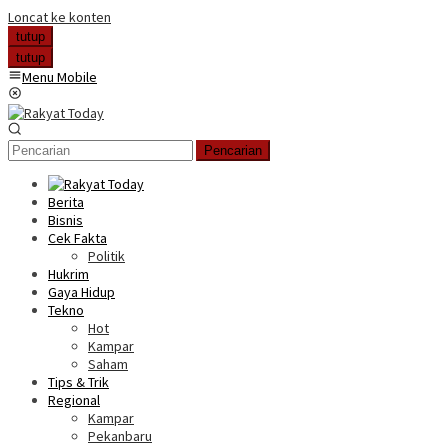
Loncat ke konten
tutup
tutup
Menu Mobile
Pencarian
Berita
Bisnis
Cek Fakta
Politik
Hukrim
Gaya Hidup
Tekno
Hot
Kampar
Saham
Tips & Trik
Regional
Kampar
Pekanbaru