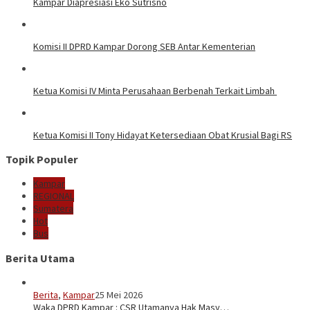
Kampar Diapresiasi Eko Sutrisno
Komisi II DPRD Kampar Dorong SEB Antar Kementerian
Ketua Komisi IV Minta Perusahaan Berbenah Terkait Limbah
Ketua Komisi II Tony Hidayat Ketersediaan Obat Krusial Bagi RS
Topik Populer
Kampar
REGIONAL
Sumatera
Hot
Bus
Berita Utama
Berita
,
Kampar
25 Mei 2026
Waka DPRD Kampar : CSR Utamanya Hak Masy…