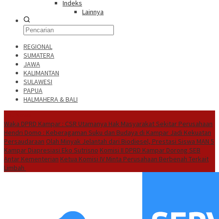
Indeks
Lainnya
REGIONAL
SUMATERA
JAWA
KALIMANTAN
SULAWESI
PAPUA
HALMAHERA & BALI
Hot News
Waka DPRD Kampar : CSR Utamanya Hak Masyarakat Sekitar Perusahaan
Hendri Domo : Keberagaman Suku dan Budaya di Kampar Jadi Kekuatan
Persaudaraan
Olah Minyak Jelantah dari Biodiesel, Prestasi Siswa MAN 5
Kampar Diapresiasi Eko Sutrisno
Komisi II DPRD Kampar Dorong SEB
Antar Kementerian
Ketua Komisi IV Minta Perusahaan Berbenah Terkait
Limbah