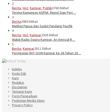
2
Berita
,
Hot
,
Kampar
,
Politik
3760 Dilihat
Terima Kunjungan AGPAII, Repol Siap Perj…
3
Berita
2989 Dilihat
Melihat Papua dari Sudut Pandang Pasifik
4
Berita
,
Hot
,
Kampar
2926 Dilihat
Wakili Radio Swara Kampar, Ari Amrizal R…
5
Berita
,
Kampar
2811 Dilihat
Peringatan HUT GOW Kampar ke-36 Tahun 20…
Indeks
Kode Etik
Karir
Redaksi
Disclaimer
Tentang Kami
Form Pengaduan
Pedoman Media Siber
Privacy Policy