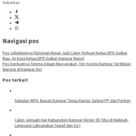
Sebarkan
Navigasi pos
Pos sebelumnya
Parisman Ihwan Jadi Calon Terkuat Ketua DPD Golkar
Riau, Ini Kata Ketua DPD Golkar Kampar Repol
Pos berikutnya
Terima Aduan Masyarakat, Tim Yustisi Kampar Tertibkan
Warung di Kampar Kiri
Pos terkait
Sebulan WFH, Bupati Kampar Tinjau Kantor Satpol PP dan Perkim
Calon Jemaah Haji Kabupaten Kampar Kloter 05 Tiba di Mekkah,
Langsung Laksanakan Tawaf dan Sa’i