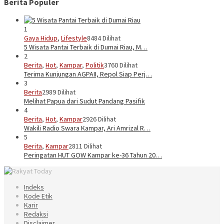
Berita Populer
1
Gaya Hidup
,
Lifestyle
8484 Dilihat
5 Wisata Pantai Terbaik di Dumai Riau, M…
2
Berita
,
Hot
,
Kampar
,
Politik
3760 Dilihat
Terima Kunjungan AGPAII, Repol Siap Perj…
3
Berita
2989 Dilihat
Melihat Papua dari Sudut Pandang Pasifik
4
Berita
,
Hot
,
Kampar
2926 Dilihat
Wakili Radio Swara Kampar, Ari Amrizal R…
5
Berita
,
Kampar
2811 Dilihat
Peringatan HUT GOW Kampar ke-36 Tahun 20…
Indeks
Kode Etik
Karir
Redaksi
Disclaimer