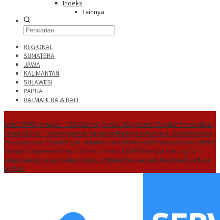
Indeks
Lainnya
REGIONAL
SUMATERA
JAWA
KALIMANTAN
SULAWESI
PAPUA
HALMAHERA & BALI
Hot News
Waka DPRD Kampar : CSR Utamanya Hak Masyarakat Sekitar Perusahaan
Hendri Domo : Keberagaman Suku dan Budaya di Kampar Jadi Kekuatan
Persaudaraan
Olah Minyak Jelantah dari Biodiesel, Prestasi Siswa MAN 5
Kampar Diapresiasi Eko Sutrisno
Komisi II DPRD Kampar Dorong SEB
Antar Kementerian
Ketua Komisi IV Minta Perusahaan Berbenah Terkait
Limbah