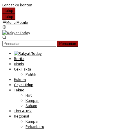
Loncat ke konten
tutup
tutup
Menu Mobile
Pencarian
Berita
Bisnis
Cek Fakta
Politik
Hukrim
Gaya Hidup
Tekno
Hot
Kampar
Saham
Tips & Trik
Regional
Kampar
Pekanbaru