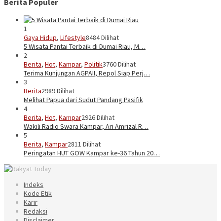
Berita Populer
1
Gaya Hidup
,
Lifestyle
8484 Dilihat
5 Wisata Pantai Terbaik di Dumai Riau, M…
2
Berita
,
Hot
,
Kampar
,
Politik
3760 Dilihat
Terima Kunjungan AGPAII, Repol Siap Perj…
3
Berita
2989 Dilihat
Melihat Papua dari Sudut Pandang Pasifik
4
Berita
,
Hot
,
Kampar
2926 Dilihat
Wakili Radio Swara Kampar, Ari Amrizal R…
5
Berita
,
Kampar
2811 Dilihat
Peringatan HUT GOW Kampar ke-36 Tahun 20…
Indeks
Kode Etik
Karir
Redaksi
Disclaimer