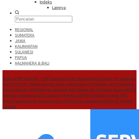
Indeks
Lainnya
REGIONAL
SUMATERA
JAWA
KALIMANTAN
SULAWESI
PAPUA
HALMAHERA & BALI
Hot News
Waka DPRD Kampar : CSR Utamanya Hak Masyarakat Sekitar Perusahaan
Hendri Domo : Keberagaman Suku dan Budaya di Kampar Jadi Kekuatan
Persaudaraan
Olah Minyak Jelantah dari Biodiesel, Prestasi Siswa MAN 5
Kampar Diapresiasi Eko Sutrisno
Komisi II DPRD Kampar Dorong SEB
Antar Kementerian
Ketua Komisi IV Minta Perusahaan Berbenah Terkait
Limbah