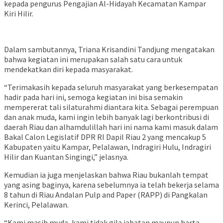
kepada pengurus Pengajian Al-Hidayah Kecamatan Kampar
Kiri Hilir.
Dalam sambutannya, Triana Krisandini Tandjung mengatakan
bahwa kegiatan ini merupakan salah satu cara untuk
mendekatkan diri kepada masyarakat.
“Terimakasih kepada seluruh masyarakat yang berkesempatan
hadir pada hari ini, semoga kegiatan ini bisa semakin
mempererat tali silaturahmi diantara kita. Sebagai perempuan
dan anak muda, kami ingin lebih banyak lagi berkontribusi di
daerah Riau dan alhamdulillah hari ini nama kami masuk dalam
Bakal Calon Legislatif DPR RI Dapil Riau 2 yang mencakup 5
Kabupaten yaitu Kampar, Pelalawan, Indragiri Hulu, Indragiri
Hilir dan Kuantan Singingi,” jelasnya.
Kemudian ia juga menjelaskan bahwa Riau bukanlah tempat
yang asing baginya, karena sebelumnya ia telah bekerja selama
8 tahun di Riau Andalan Pulp and Paper (RAPP) di Pangkalan
Kerinci, Pelalawan.
“Kami masih muda, kami tidak gila jabatan maupun harta.