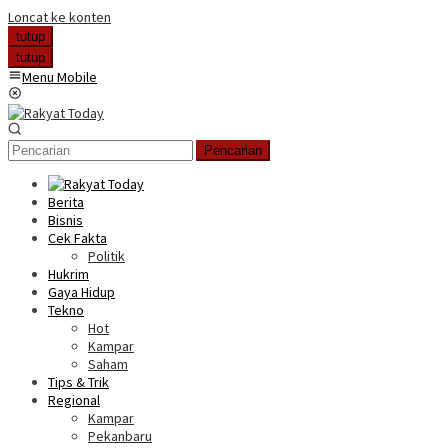
Loncat ke konten
tutup
tutup
Menu Mobile
Pencarian
Berita
Bisnis
Cek Fakta
Politik
Hukrim
Gaya Hidup
Tekno
Hot
Kampar
Saham
Tips & Trik
Regional
Kampar
Pekanbaru