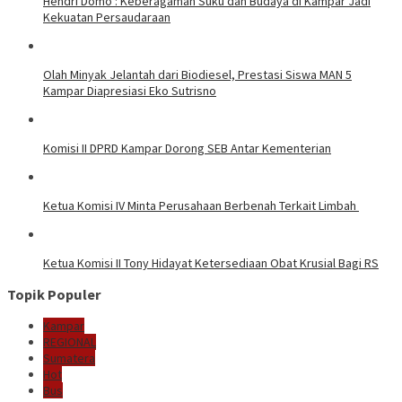
Hendri Domo : Keberagaman Suku dan Budaya di Kampar Jadi
Kekuatan Persaudaraan
Olah Minyak Jelantah dari Biodiesel, Prestasi Siswa MAN 5
Kampar Diapresiasi Eko Sutrisno
Komisi II DPRD Kampar Dorong SEB Antar Kementerian
Ketua Komisi IV Minta Perusahaan Berbenah Terkait Limbah
Ketua Komisi II Tony Hidayat Ketersediaan Obat Krusial Bagi RS
Topik Populer
Kampar
REGIONAL
Sumatera
Hot
Bus