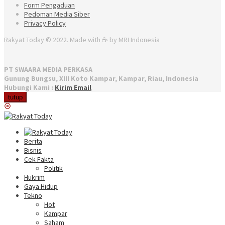
Form Pengaduan
Pedoman Media Siber
Privacy Policy
Rakyat Today © 2022. Made with ☕ by MRI Indonesia
PT SWAARA MEDIA PERKASA
Gunung Bungsu, XIII Koto Kampar, Kampar, Riau, Indonesia
Hubungi Kami :
Kirim Email
tutup
Berita
Bisnis
Cek Fakta
Politik
Hukrim
Gaya Hidup
Tekno
Hot
Kampar
Saham