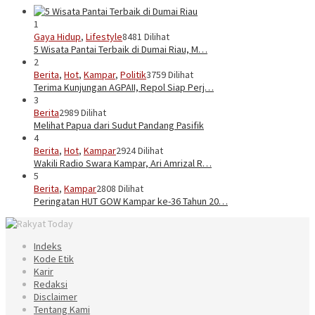
1
Gaya Hidup
,
Lifestyle
8481 Dilihat
5 Wisata Pantai Terbaik di Dumai Riau, M…
2
Berita
,
Hot
,
Kampar
,
Politik
3759 Dilihat
Terima Kunjungan AGPAII, Repol Siap Perj…
3
Berita
2989 Dilihat
Melihat Papua dari Sudut Pandang Pasifik
4
Berita
,
Hot
,
Kampar
2924 Dilihat
Wakili Radio Swara Kampar, Ari Amrizal R…
5
Berita
,
Kampar
2808 Dilihat
Peringatan HUT GOW Kampar ke-36 Tahun 20…
Indeks
Kode Etik
Karir
Redaksi
Disclaimer
Tentang Kami