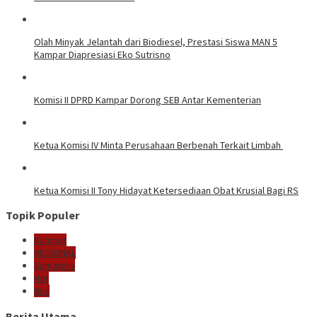
Olah Minyak Jelantah dari Biodiesel, Prestasi Siswa MAN 5
Kampar Diapresiasi Eko Sutrisno
Komisi II DPRD Kampar Dorong SEB Antar Kementerian
Ketua Komisi IV Minta Perusahaan Berbenah Terkait Limbah
Ketua Komisi II Tony Hidayat Ketersediaan Obat Krusial Bagi RS
Topik Populer
Kampar
REGIONAL
Sumatera
Hot
Bus
Berita Utama