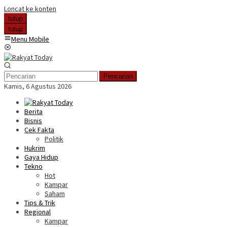
Loncat ke konten
tutup
tutup
Menu Mobile
Pencarian
Kamis, 6 Agustus 2026
Berita
Bisnis
Cek Fakta
Politik
Hukrim
Gaya Hidup
Tekno
Hot
Kampar
Saham
Tips & Trik
Regional
Kampar