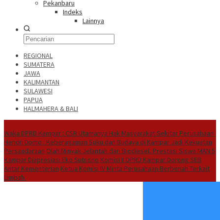
Pekanbaru
Indeks
Lainnya
REGIONAL
SUMATERA
JAWA
KALIMANTAN
SULAWESI
PAPUA
HALMAHERA & BALI
Hot News
Waka DPRD Kampar : CSR Utamanya Hak Masyarakat Sekitar Perusahaan
Hendri Domo : Keberagaman Suku dan Budaya di Kampar Jadi Kekuatan
Persaudaraan
Olah Minyak Jelantah dari Biodiesel, Prestasi Siswa MAN 5
Kampar Diapresiasi Eko Sutrisno
Komisi II DPRD Kampar Dorong SEB
Antar Kementerian
Ketua Komisi IV Minta Perusahaan Berbenah Terkait
Limbah